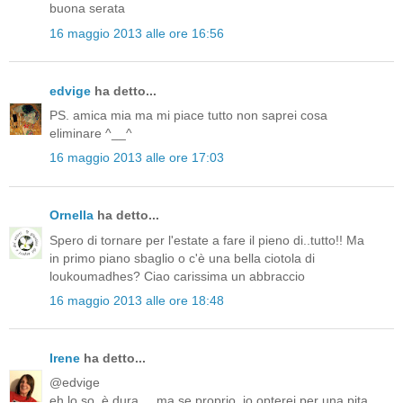
buona serata
16 maggio 2013 alle ore 16:56
edvige
ha detto...
PS. amica mia ma mi piace tutto non saprei cosa
eliminare ^__^
16 maggio 2013 alle ore 17:03
Ornella
ha detto...
Spero di tornare per l'estate a fare il pieno di..tutto!! Ma
in primo piano sbaglio o c'è una bella ciotola di
loukoumadhes? Ciao carissima un abbraccio
16 maggio 2013 alle ore 18:48
Irene
ha detto...
@edvige
eh lo so. è dura.... ma se proprio, io opterei per una pita