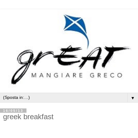
▼
16/05/13
greek breakfast