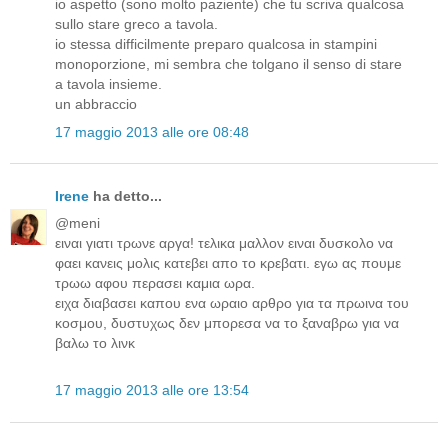
io aspetto (sono molto paziente) che tu scriva qualcosa
sullo stare greco a tavola.
io stessa difficilmente preparo qualcosa in stampini
monoporzione, mi sembra che tolgano il senso di stare
a tavola insieme.
un abbraccio
17 maggio 2013 alle ore 08:48
Irene
ha detto...
@meni
ειναι γιατι τρωνε αργα! τελικα μαλλον ειναι δυσκολο να
φαει κανεις μολις κατεβει απο το κρεβατι. εγω ας πουμε
τρωω αφου περασει καμια ωρα.
ειχα διαβασει καπου ενα ωραιο αρθρο για τα πρωινα του
κοσμου, δυστυχως δεν μπορεσα να το ξαναβρω για να
βαλω το λινκ
17 maggio 2013 alle ore 13:54