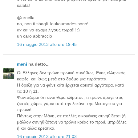
salata!
@ornella
no, non ti sbagli. loukoumades sono!
αχ και να ειχαμε λιγους τωρα!!! :)
un caro abbraccio
16 maggio 2013 alle ore 19:45
meni
ha detto...
Οι Ελληνες δεν τρώνε πρωινό συνήθως. Ενας ελληνικός
καφές, και ίσως μετά στο δρόμο μια τυρόπιττα.
Η όρεξη για να φάνε κάτι έρχεται αρκετά αργότερα, κατά
τις 10 ή 11.
Φαντάζομαι ότι είναι θέμα κλίματος, τι τρώνε άραγε στις
ζεστές χώρες γύρω από την λεκάνη της Μεσογείου για
πρωινό;
Πάντως στην Μάνη, σε πολλές οικογένεις συνηθίζεται (ή
μάλλον συνηθιζόταν) να τρώνε κρέας το πρωί, μπριζόλες
ή και άλλα κρεατικά.
16 maggio 2013 alle ore 21:03