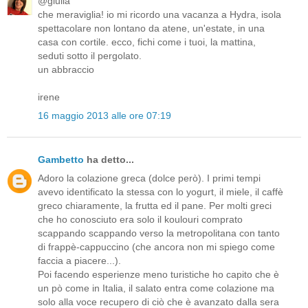
@giulia
che meraviglia! io mi ricordo una vacanza a Hydra, isola
spettacolare non lontano da atene, un'estate, in una
casa con cortile. ecco, fichi come i tuoi, la mattina,
seduti sotto il pergolato.
un abbraccio
irene
16 maggio 2013 alle ore 07:19
Gambetto
ha detto...
Adoro la colazione greca (dolce però). I primi tempi
avevo identificato la stessa con lo yogurt, il miele, il caffè
greco chiaramente, la frutta ed il pane. Per molti greci
che ho conosciuto era solo il koulouri comprato
scappando scappando verso la metropolitana con tanto
di frappè-cappuccino (che ancora non mi spiego come
faccia a piacere...).
Poi facendo esperienze meno turistiche ho capito che è
un pò come in Italia, il salato entra come colazione ma
solo alla voce recupero di ciò che è avanzato dalla sera