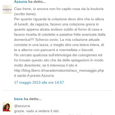
Azzurra
ha detto...
Ciao Irene, io ancora non ho capito cosa sia la kouluria
(scritto bene).
Per quanto riguarda la colazione devo dire che io allora
di lunedì, da ragazza, facevo una colazione greca in
quanto appena alzata andavo subito al forno di casa e
facevo incetta di cotolette e patatine fritte avanzate dalla
domenica!!!! Scherzo ovvio. La mia colazione attuale
consiste in una tazza, o meglio dire una teiera intera, di
te e alterno con pancarrè e marmellata o biscotti.
Ho cercato qualcosa sull'etimologia dei culurgiones ed
ho trovato questo sito che da delle spiegazioni in modo
molto divertente; se ti interessa il sito è
http://blog.libero.it/narademiatunisi/aux_messaggio.php
é sardo A presto Azzurra
17 maggio 2013 alle ore 14:57
Irene
ha detto...
@azzurra
grazie. vado a vedere il sito.