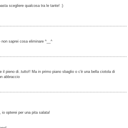
sta scegliere qualcosa tra le tante! :)
 non saprei cosa eliminare ^__^
e il pieno di..tutto!! Ma in primo piano sbaglio o c'è una bella ciotola di
n abbraccio
, io opterei per una pita salata!
ono!