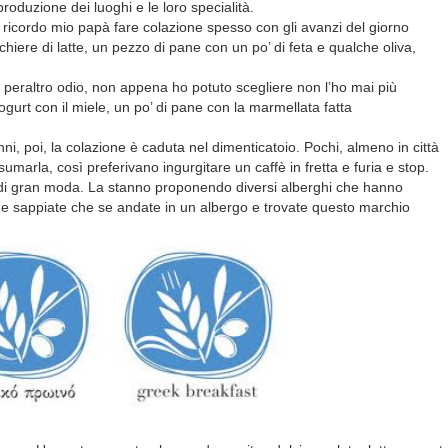
produzione dei luoghi e le loro specialità.
 Io ricordo mio papà fare colazione spesso con gli avanzi del giorno
hiere di latte, un pezzo di pane con un po’ di feta e qualche oliva,
o peraltro odio, non appena ho potuto scegliere non l’ho mai più
urt con il miele, un po’ di pane con la marmellata fatta
ni, poi, la colazione è caduta nel dimenticatoio. Pochi, almeno in città
marla, così preferivano ingurgitare un caffè in fretta e furia e stop.
 di gran moda. La stanno proponendo diversi alberghi che hanno
st” e sappiate che se andate in un albergo e trovate questo marchio