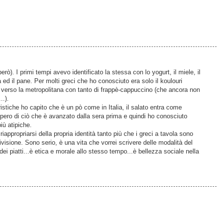
rò). I primi tempi avevo identificato la stessa con lo yogurt, il miele, il
 ed il pane. Per molti greci che ho conosciuto era solo il koulouri
rso la metropolitana con tanto di frappè-cappuccino (che ancora non
..).
stiche ho capito che è un pò come in Italia, il salato entra come
pero di ciò che è avanzato dalla sera prima e quindi ho conosciuto
più atipiche.
appropriarsi della propria identità tanto più che i greci a tavola sono
ivisione. Sono serio, è una vita che vorrei scrivere delle modalità del
ei piatti...è etica e morale allo stesso tempo...è bellezza sociale nella