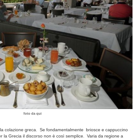
foto da qui
ta la colazione greca. Se fondamentalmente briosce e cappuccino
er la Grecia il discorso non è così semplice. Varia da regione a