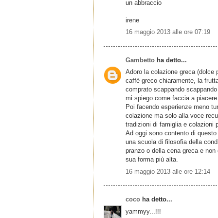
un abbraccio
irene
16 maggio 2013 alle ore 07:19
Gambetto
ha detto...
Adoro la colazione greca (dolce pe
caffè greco chiaramente, la frutta
comprato scappando scappando ve
mi spiego come faccia a piacere.
Poi facendo esperienze meno turi
colazione ma solo alla voce recu
tradizioni di famiglia e colazioni 
Ad oggi sono contento di questo ri
una scuola di filosofia della cond
pranzo o della cena greca e non d
sua forma più alta.
16 maggio 2013 alle ore 12:14
coco
ha detto...
yammyy...!!!