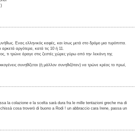
:)
νήθως. Ενας ελληνικός καφές, και ίσως μετά στο δρόμο μια τυρόπιττα.
ι αρκετά αργότερα, κατά τις 10 ή 11.
τος, τι τρώνε άραγε στις ζεστές χώρες γύρω από την λεκάνη της
κογένεις συνηθίζεται (ή μάλλον συνηθιζόταν) να τρώνε κρέας το πρωί,
sa la colazione e la scelta sarà dura fra le mille tentazioni greche ma di
 chissà cosa troverò di buono a Rodi ! un abbraccio cara Irene, passa un