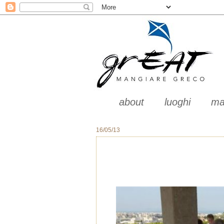
about
luoghi
ma
16/05/13