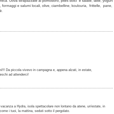
eca. Uova strapazzate al pomodoro, pites dolci e salate, latte, yogurt
, formaggi e salumi locali, olive, ciambelline, koulouria, frittelle, pane,
è.
oni!!! Da piccola vivevo in campagna e, appena alzati, in estate,
reschi ad attenderci!
 vacanza a Hydra, isola spettacolare non lontano da atene, un'estate, in
come i tuoi, la mattina, seduti sotto il pergolato.