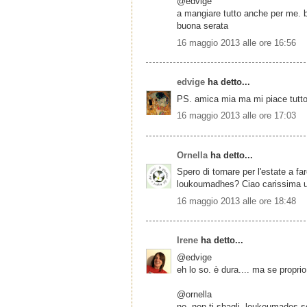
@edvige
a mangiare tutto anche per me. ba
buona serata
16 maggio 2013 alle ore 16:56
edvige
ha detto...
PS. amica mia ma mi piace tutto
16 maggio 2013 alle ore 17:03
Ornella
ha detto...
Spero di tornare per l'estate a far
loukoumadhes? Ciao carissima u
16 maggio 2013 alle ore 18:48
Irene
ha detto...
@edvige
eh lo so. è dura.... ma se proprio
@ornella
no, non ti sbagli. loukoumades s