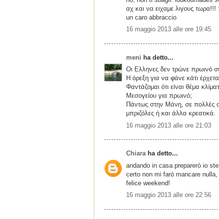
αχ και να ειχαμε λιγους τωρα!!! 
un caro abbraccio
16 maggio 2013 alle ore 19:45
meni
ha detto...
Οι Ελληνες δεν τρώνε πρωινό συ
Η όρεξη για να φάνε κάτι έρχετα
Φαντάζομαι ότι είναι θέμα κλίμα
Μεσογείου για πρωινό;
Πάντως στην Μάνη, σε πολλές οι
μπριζόλες ή και άλλα κρεατικά.
16 maggio 2013 alle ore 21:03
Chiara
ha detto...
andando in casa preparerò io stes
certo non mi farò mancare nulla,
felice weekend!
16 maggio 2013 alle ore 22:56