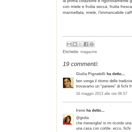
la prima colazione è rigorosamente gr
con miele e frutta secca, frutta fresca
marmellata, miele, l’immancabile caff
Etichette:
magazine
19 commenti:
Giulia Pignatelli
ha detto...
ben venga il ritorno delle tradizi
trovavamo un "paniere" di fichi f
16 maggio 2013 alle ore 06:57
Irene
ha detto...
@giulia
che meraviglia! io mi ricordo una
una casa con cortile. ecco, fichi 