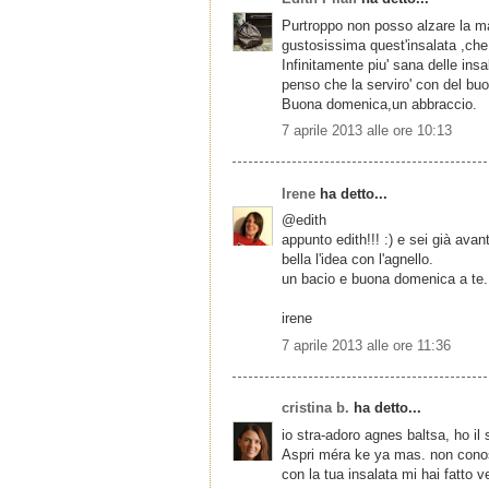
Purtroppo non posso alzare la m
gustosissima quest'insalata ,ch
Infinitamente piu' sana delle ins
penso che la serviro' con del buo
Buona domenica,un abbraccio.
7 aprile 2013 alle ore 10:13
Irene
ha detto...
@edith
appunto edith!!! :) e sei già avant
bella l'idea con l'agnello.
un bacio e buona domenica a te.
irene
7 aprile 2013 alle ore 11:36
cristina b.
ha detto...
io stra-adoro agnes baltsa, ho i
Aspri méra ke ya mas. non conos
con la tua insalata mi hai fatto 