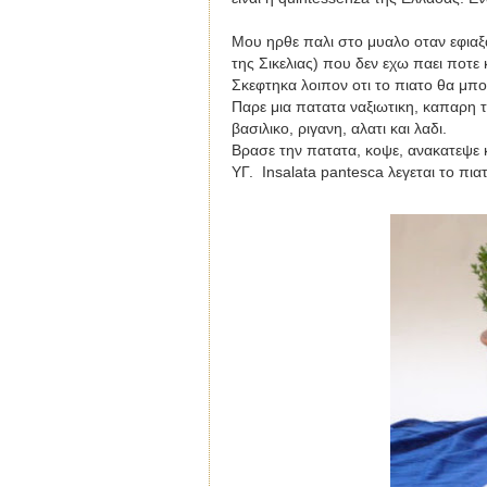
Μου ηρθε παλι στο μυαλο οταν εφιαξ
της Σικελιας) που δεν εχω παει ποτε 
Σκεφτηκα λοιπον οτι το πιατο θα μπο
Παρε μια πατατα ναξιωτικη, καπαρη τη
βασιλικο, ριγανη, αλατι και λαδι.
Βρασε την πατατα, κοψε, ανακατεψε κ
ΥΓ.
Insalata pantesca
λεγεται το πια