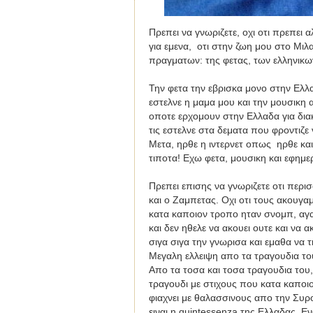
Πρεπει να γνωριζετε, οχι οτι πρεπει
για εμενα,
οτι στην ζωη μου στο Μιλα
πραγματων: της φετας, των ελληνικων
Την φετα την εβρισκα μονο στην Ελλα
εστελνε η μαμα μου και την μουσικη
οποτε ερχομουν στην Ελλαδα για δια
τις εστελνε στα δεματα που φροντιζε
Μετα, ηρθε η ιντερνετ οπως ηρθε και 
τιποτα! Εχω φετα, μουσικη και εφημε
Πρεπει επισης να γνωριζετε οτι περ
και ο Ζαμπετας. Οχι οτι τους ακουγα
κατα καποιον τροπο ηταν σνομπ, αγα
και δεν ηθελε να ακουει ουτε και να
σιγα σιγα την γνωρισα και εμαθα να 
Μεγαλη ελλειψη απο τα τραγουδια του 
Απο τα τοσα και τοσα τραγουδια του
τραγουδι με στιχους που κατα καποι
φιαχνει με θαλασσινους απο την Συρο,
ειναι η
quintessenza
της Ελλαδας. Ενα