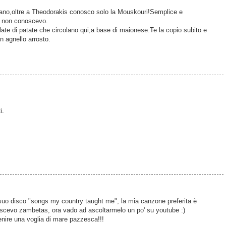
ano,oltre a Theodorakis conosco solo la Mouskouri!Semplice e
e non conoscevo.
alate di patate che circolano qui,a base di maionese.Te la copio subito e
n agnello arrosto.
i.
l suo disco "songs my country taught me", la mia canzone preferita è
cevo zambetas, ora vado ad ascoltarmelo un po' su youtube :)
venire una voglia di mare pazzesca!!!