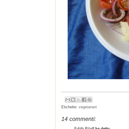
Etichette:
vegetariani
14 commenti:
Edith Pilaff
ha detto...