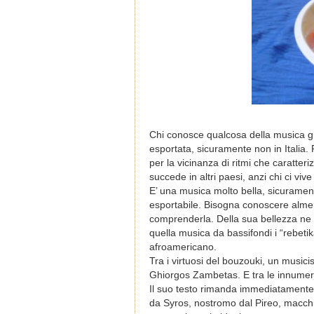
Chi conosce qualcosa della musica gre
esportata, sicuramente non in Italia.
per la vicinanza di ritmi che caratte
succede in altri paesi, anzi chi ci vi
E’ una musica molto bella, sicuramen
esportabile. Bisogna conoscere alme
comprenderla. Della sua bellezza ne 
quella musica da bassifondi i “rebeti
afroamericano.
Tra i virtuosi del bouzouki, un musici
Ghiorgos Zambetas. E tra le innumerevo
Il suo testo rimanda immediatamente a
da Syros, nostromo dal Pireo, macchi