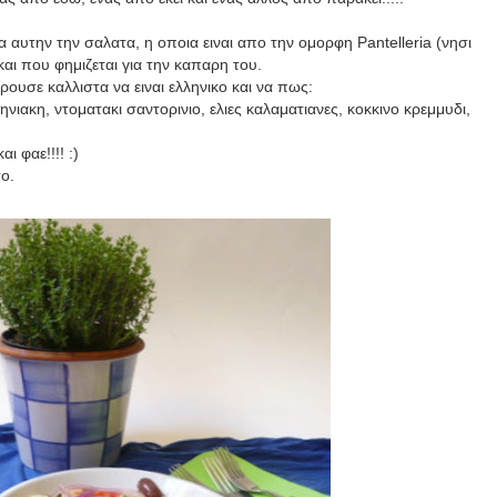
α αυτην την σαλατα, η οποια ειναι απο την ομορφη
Pantelleria
(νησι
και που φημιζεται για την καπαρη του.
ρουσε καλλιστα να ειναι ελληνικο και να πως:
νιακη, ντοματακι σαντορινιο, ελιες καλαματιανες, κοκκινο κρεμμυδι,
αι φαε!!!!
:)
το.