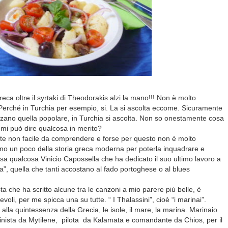
ca oltre il syrtaki di Theodorakis alzi la mano!!! Non è molto
 Perché in Turchia per esempio, si. La si ascolta eccome. Sicuramente
rizzano quella popolare, in Turchia si ascolta. Non so onestamente cosa
ve mi può dire qualcosa in merito?
te non facile da comprendere e forse per questo non è molto
no un poco della storia greca moderna per poterla inquadrare e
sa qualcosa Vinicio Capossella che ha dedicato il suo ultimo lavoro a
ka”, quella che tanti accostano al fado portoghese o al blues
sta che ha scritto alcune tra le canzoni a mio parere più belle, è
li, per me spicca una su tutte. “ I Thalassini”, cioè “i marinai”.
lla quintessenza della Grecia, le isole, il mare, la marina. Marinaio
nista da Mytilene, pilota da Kalamata e comandante da Chios, per il