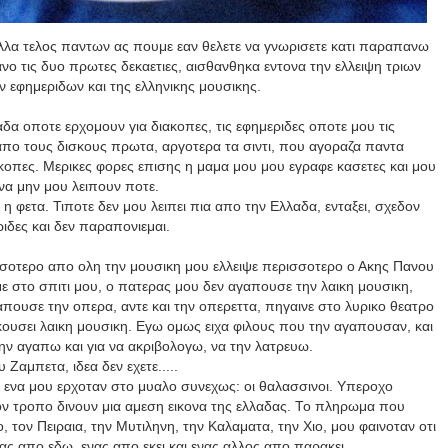
 αλλα τελος παντων ας πουμε εαν θελετε να γνωρισετε κατι παραπανω
νο τις δυο πρωτες δεκαετιες, αισθανθηκα εντονα την ελλειψη τριων
 εφημεριδων και της ελληνικης μουσικης.
δα οποτε ερχομουν για διακοπες, τις εφημεριδες οποτε μου τις
 απο τους δισκους πρωτα, αργοτερα τα σιντι, που αγοραζα παντα
κοπες. Μερικες φορες επισης η μαμα μου μου εγραφε κασετες και μου
 να μην μου λειπουν ποτε.
η φετα. Τιποτε δεν μου λειπει πια απο την Ελλαδα, ενταξει, σχεδον
ριδες και δεν παραπονιεμαι.
ισσοτερο απο ολη την μουσικη μου ελλειψε περισσοτερο ο Ακης Πανου
με στο σπιτι μου, ο πατερας μου δεν αγαπουσε την λαικη μουσικη,
πουσε την οπερα, αντε και την οπερεττα, πηγαινε στο λυρικο θεατρο
 ακουσει λαικη μουσικη. Εγω ομως ειχα φιλους που την αγαπουσαν, και
την αγαπω και για να ακριβολογω, να την λατρευω.
Ζαμπετα, ιδεα δεν εχετε.....
, ενα μου ερχοταν στο μυαλο συνεχως: οι θαλασσινοι. Υπεροχο
ον τροπο δινουν μια αμεση εικονα της ελλαδας. Το πληρωμα που
 τον Πειραια, την Μυτιληνη, την Καλαματα, την Χιο, μου φαινοταν οτι
ς απο εδω, ενας απο εκει και ενας αλλος απο παρακει.....