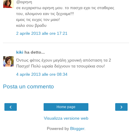
@ειρηνη
σε ευχαριστω ειρηνη μου. το πασχα εχει τις σταθερες
του, αλοιμονο εαν τις ξεχναμε!!!
εμεις τις ευχες τον μαιο!
καλο σου βραδυ
2 aprile 2013 alle ore 17:21
kiki
ha detto...
Όντως φέτος έχουν μεγάλη χρονική απόσταση τα 2
Πασχα! Πολύ ωραία δείχνουν τα τσουρέκια σου!
4 aprile 2013 alle ore 08:34
Posta un commento
‹
›
Home page
Visualizza versione web
Powered by
Blogger
.