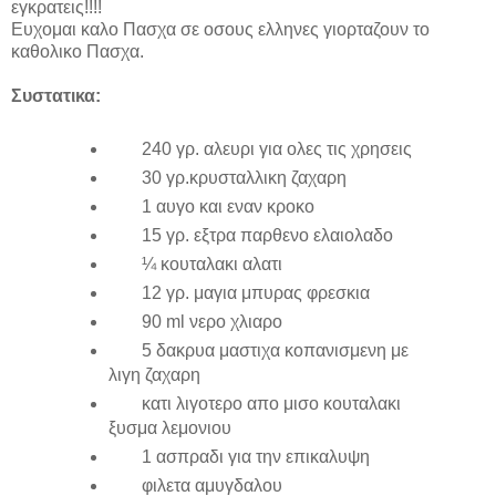
εγκρατεις!!!!
Ευχομαι καλο Πασχα σε οσους ελληνες γιορταζουν το
καθολικο Πασχα.
Συστατικα
:
240 γρ. αλευρι για ολες τις χρησεις
30
γρ.κρυσταλλικη ζαχαρη
1 αυγο και εναν κροκο
15 γρ. εξτρα παρθενο ελαιολαδο
¼ κουταλακι αλατι
12 γρ. μαγια μπυρας φρεσκια
90
ml
νερο χλιαρο
5 δακρυα μαστιχα κοπανισμενη με
λιγη ζαχαρη
κατι λιγοτερο απο μισο κουταλακι
ξυσμα λεμονιου
1 ασπραδι για την επικαλυψη
φιλετα αμυγδαλου