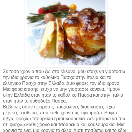
Σε τοσα χρονια που ζω στο Μιλανο, μου ετυχε να γιορτασω
την ιδια χρονια το καθολικο Πασχα στην Ιταλια και το
ελληνικο Πασχα στην Ελλαδα. Δυο φορες τον ιδιο χρονο.
Μια φορα επισης, ετυχα να μην γιορτασω κανενα. Ημουν
στην Ελλαδα οταν ηταν το καθολικο Πασχα και στην Ιταλια
οταν ηταν το ορθοδοξο Πασχα.
Βεβαιως οσον αφορα τις πασχαλινες διαδικασιες, εχω
μερικες σταθερες που καθε χρονο τις εφαρμοζω. Βαφω
αβγα, φιαχνω τσουρεκια η κουλουρακια. Δεν μπορω να πω
οτι φιαχνω καθε χρονο και τσουρεκια και κουλουρακια. Μια
χρονια το ενα, μια χρονια το αλλο. Διοτι πρσθετω και το εδω