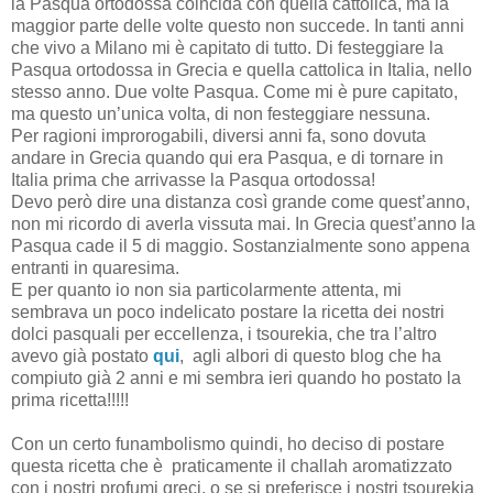
la Pasqua ortodossa coincida con quella cattolica, ma la
maggior parte delle volte questo non succede. In tanti anni
che vivo a Milano mi è capitato di tutto. Di festeggiare la
Pasqua ortodossa in Grecia e quella cattolica in Italia, nello
stesso anno. Due volte Pasqua. Come mi è pure capitato,
ma questo un’unica volta, di non festeggiare nessuna.
Per ragioni improrogabili, diversi anni fa, sono dovuta
andare in Grecia quando qui era Pasqua, e di tornare in
Italia prima che arrivasse la Pasqua ortodossa!
Devo però dire una distanza così grande come quest’anno,
non mi ricordo di averla vissuta mai. In Grecia quest’anno la
Pasqua cade il 5 di maggio. Sostanzialmente sono appena
entranti in quaresima.
E per quanto io non sia particolarmente attenta, mi
sembrava un poco indelicato postare la ricetta dei nostri
dolci pasquali per eccellenza, i tsourekia, che tra l’altro
avevo già postato
qui
, agli albori di questo blog che ha
compiuto già 2 anni e mi sembra ieri quando ho postato la
prima ricetta!!!!!
Con un certo funambolismo quindi, ho deciso di postare
questa ricetta che è praticamente il challah aromatizzato
con i nostri profumi greci, o se si preferisce i nostri tsourekia