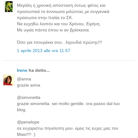
Mεγάλη η χρονική απόσταση όντως φέτος και
προσωπικά το έννοιωσα μιλώντας με συγγενικά
πρόσωπα στην Ιταλία το ΣΚ.
Να ευχηθώ λοιπόν και του Χρόνου, Ειρήνη.
Με υγεία πάντα όπου κι αν βρίσκεσαι.
Όσο για τσουρέκια σου...λιχουδιά πρώτης!!!
1 aprile 2013 alle ore 11:57
Irene
ha detto...
@anna
grazie anna.
@simonetta
grazie simonetta. sei molto gentile. ora passo dal tuo
blog.
@penelope
σε ευχαριστω πηνελοπη μου. εμεις τις ευχες μας τον
Μαιο!!!! :)