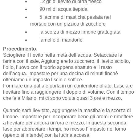
12 gr. di lievito di birra fresco
90 ml di acqua tiepida
5 lacrime di masticha pestata nel
mortaio con un pizzico di zucchero
la scorza di mezzo limone grattugiata
lamelle di mandorle
Procedimento
:
Sciogliere il lievito nella metà dell’acqua. Setacciare la
farina con il sale. Aggiungiere lo zucchero, il lievito sciolto,
l’olio, l’uovo con il tuorlo appena sbattuto e il resto
dell’acqua. Impastare per una decina di minuti finchè
otteniamo un impasto liscio e soffice.
Formiare una palla e porla in un contenitore oliato. Lasciare
lievitare fino a raggiungere il doppio di volume. Con il tempo
che fa a Milano, mi ci sono volute quasi 3 ore e mezzo.
Quando sarà lievitato, aggiungere la mastiha e la scorza di
limone. Impastare per incorporare bene gli aromi e rimettere
a lievitare per ancora un’ora e mezzo. In questa seconda
fase per abbreviare i tempi, ho messo l’impasto nel forno
(spento si intende) con la lucina accesa.