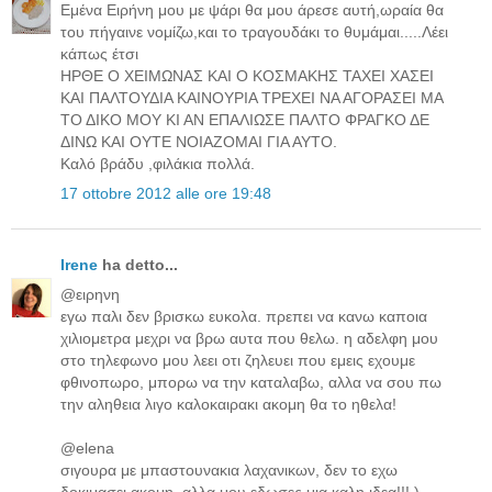
Εμένα Ειρήνη μου με ψάρι θα μου άρεσε αυτή,ωραία θα
του πήγαινε νομίζω,και το τραγουδάκι το θυμάμαι.....Λέει
κάπως έτσι
ΗΡΘΕ Ο ΧΕΙΜΩΝΑΣ ΚΑΙ Ο ΚΟΣΜΑΚΗΣ ΤΑΧΕΙ ΧΑΣΕΙ
ΚΑΙ ΠΑΛΤΟΥΔΙΑ ΚΑΙΝΟΥΡΙΑ ΤΡΕΧΕΙ ΝΑ ΑΓΟΡΑΣΕΙ ΜΑ
ΤΟ ΔΙΚΟ ΜΟΥ ΚΙ ΑΝ ΕΠΑΛΙΩΣΕ ΠΑΛΤΟ ΦΡΑΓΚΟ ΔΕ
ΔΙΝΩ ΚΑΙ ΟΥΤΕ ΝΟΙΑΖΟΜΑΙ ΓΙΑ ΑΥΤΟ.
Καλό βράδυ ,φιλάκια πολλά.
17 ottobre 2012 alle ore 19:48
Irene
ha detto...
@ειρηνη
εγω παλι δεν βρισκω ευκολα. πρεπει να κανω καποια
χιλιομετρα μεχρι να βρω αυτα που θελω. η αδελφη μου
στο τηλεφωνο μου λεει οτι ζηλευει που εμεις εχουμε
φθινοπωρο, μπορω να την καταλαβω, αλλα να σου πω
την αληθεια λιγο καλοκαιρακι ακομη θα το ηθελα!
@elena
σιγουρα με μπαστουνακια λαχανικων, δεν το εχω
δοκιμασει ακομη, αλλα μου εδωσες μια καλη ιδεα!!! )