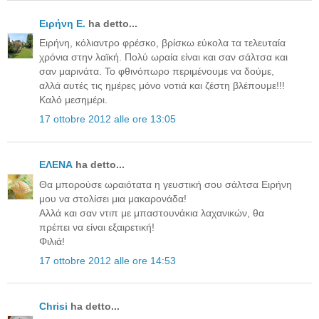
Ειρήνη Ε.
ha detto...
Ειρήνη, κόλιαντρο φρέσκο, βρίσκω εύκολα τα τελευταία
χρόνια στην λαϊκή. Πολύ ωραία είναι και σαν σάλτσα και
σαν μαρινάτα. Το φθινόπωρο περιμένουμε να δούμε,
αλλά αυτές τις ημέρες μόνο νοτιά και ζέστη βλέπουμε!!!
Καλό μεσημέρι.
17 ottobre 2012 alle ore 13:05
ΕΛΕΝΑ
ha detto...
Θα μπορούσε ωραιότατα η γευστική σου σάλτσα Ειρήνη
μου να στολίσει μια μακαρονάδα!
Αλλά και σαν ντιπ με μπαστουνάκια λαχανικών, θα
πρέπει να είναι εξαιρετική!
Φιλιά!
17 ottobre 2012 alle ore 14:53
Chrisi
ha detto...