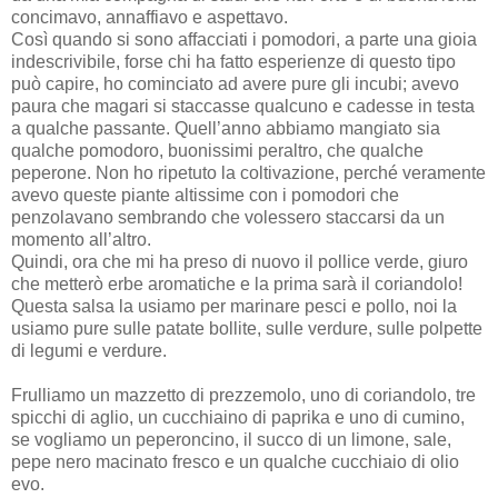
concimavo, annaffiavo e aspettavo.
Così quando si sono affacciati i pomodori, a parte una gioia
indescrivibile, forse chi ha fatto esperienze di questo tipo
può capire, ho cominciato ad avere pure gli incubi; avevo
paura che magari si staccasse qualcuno e cadesse in testa
a qualche passante. Quell’anno abbiamo mangiato sia
qualche pomodoro, buonissimi peraltro, che qualche
peperone. Non ho ripetuto la coltivazione, perché veramente
avevo queste piante altissime con i pomodori che
penzolavano sembrando che volessero staccarsi da un
momento all’altro.
Quindi, ora che mi ha preso di nuovo il pollice verde, giuro
che metterò erbe aromatiche e la prima sarà il coriandolo!
Questa salsa la usiamo per marinare pesci e pollo, noi la
usiamo pure sulle patate bollite, sulle verdure, sulle polpette
di legumi e verdure.
Frulliamo un mazzetto di prezzemolo, uno di coriandolo, tre
spicchi di aglio, un cucchiaino di paprika e uno di cumino,
se vogliamo un peperoncino, il succo di un limone, sale,
pepe nero macinato fresco e un qualche cucchiaio di olio
evo.