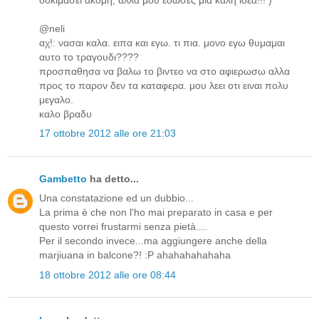
@neli
αχ!: νασαι καλα. ειπα και εγω. τι πια. μονο εγω θυμαμαι
αυτο το τραγουδι????
προσπαθησα να βαλω το βιντεο να στο αφιερωσω αλλα
προς το παρον δεν τα καταφερα. μου λεει οτι ειναι πολυ
μεγαλο.
καλο βραδυ
17 ottobre 2012 alle ore 21:03
Gambetto
ha detto...
Una constatazione ed un dubbio...
La prima è che non l'ho mai preparato in casa e per
questo vorrei frustarmi senza pietà....
Per il secondo invece...ma aggiungere anche della
marjiuana in balcone?! :P ahahahahahaha
18 ottobre 2012 alle ore 08:44