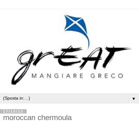
▼
17/10/12
moroccan chermoula