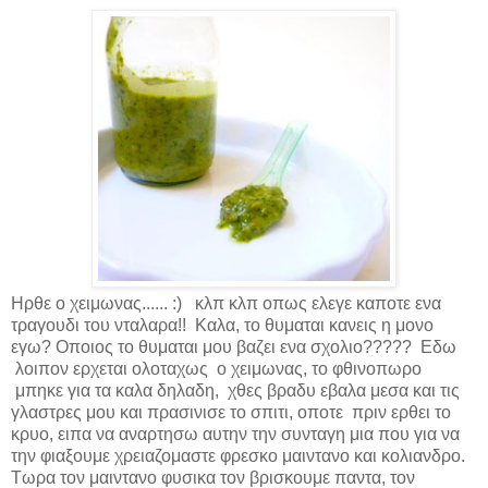
Ηρθε ο χειμωνας......
:)
κλπ κλπ οπως ελεγε καποτε ενα
τραγουδι του νταλαρα!! Καλα, το θυμαται κανεις η μονο
εγω? Οποιος το θυμαται μου βαζει ενα σχολιο?????
E
δω
λοιπον ερχεται ολοταχως ο χειμωνας, το φθινοπωρο
μπηκε για τα καλα δηλαδη, χθες βραδυ εβαλα μεσα και τις
γλαστρες μου και πρασινισε το σπιτι, οποτε πριν ερθει το
κρυο, ειπα να αναρτησω αυτην την συνταγη μια που για να
την φιαξουμε χρειαζομαστε φρεσκο μαιντανο και κολιανδρο.
Τωρα τον μαιντανο φυσικα τον βρισκουμε παντα, τον