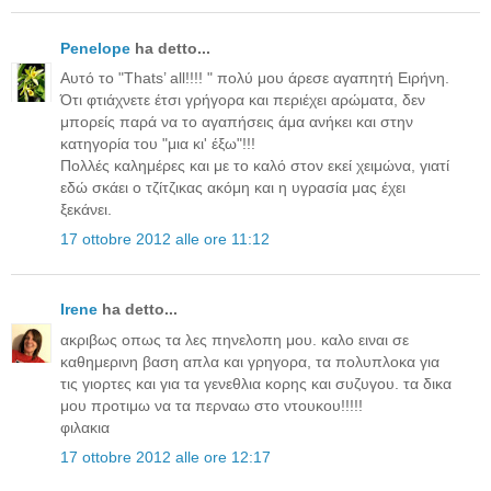
Penelope
ha detto...
Αυτό το "Thats’ all!!!! " πολύ μου άρεσε αγαπητή Ειρήνη.
Ότι φτιάχνετε έτσι γρήγορα και περιέχει αρώματα, δεν
μπορείς παρά να το αγαπήσεις άμα ανήκει και στην
κατηγορία του "μια κι' έξω"!!!
Πολλές καλημέρες και με το καλό στον εκεί χειμώνα, γιατί
εδώ σκάει ο τζίτζικας ακόμη και η υγρασία μας έχει
ξεκάνει.
17 ottobre 2012 alle ore 11:12
Irene
ha detto...
ακριβως οπως τα λες πηνελοπη μου. καλο ειναι σε
καθημερινη βαση απλα και γρηγορα, τα πολυπλοκα για
τις γιορτες και για τα γενεθλια κορης και συζυγου. τα δικα
μου προτιμω να τα περναω στο ντουκου!!!!!
φιλακια
17 ottobre 2012 alle ore 12:17