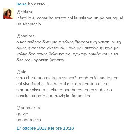
Irene
ha detto...
@chiara
infatti lo è. come ho scritto noi la usiamo un pò ovunque!
un abbraccio
@stavros
ο κολιανδρος δινει μια εντελως διαφορετικη γευση. αυτη
ομως η σαλτσα γινεται και μονο με μαιντανο η μονο με
κολιανδρο οπως θελει κανεις. εγω την εφιαξα και με τα
δυο ως μαροκινη βερσιον.
@ale
vero che è una gioia pazzesca? sembrerà banale per
chi vive fuori città e ha orti etc. ma per una che è
sempre vissuta in città e non ha esperienze di orto
suscita stupore e meraviglia. fantastico.
@annaferna
grazie.
un abbraccio
17 ottobre 2012 alle ore 10:18