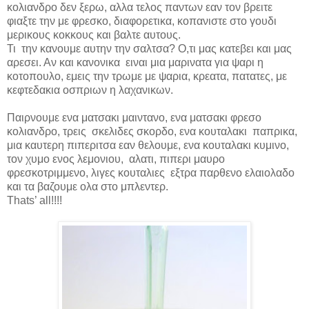
κολιανδρο δεν ξερω, αλλα τελος παντων εαν τον βρειτε
φιαξτε την με φρεσκο, διαφορετικα, κοπανιστε στο γουδι
μερικους κοκκους και βαλτε αυτους.
Τι
την κανουμε αυτην την σαλτσα? Ο,τι μας κατεβει και μας
αρεσει. Αν και κανονικα
ειναι μια μαρινατα για ψαρι η
κοτοπουλο, εμεις την τρωμε με ψαρια, κρεατα, πατατες, με
κεφτεδακια οσπριων η λαχανικων.
Παιρνουμε ενα ματσακι μαιντανο, ενα ματσακι φρεσο
κολιανδρο, τρεις σκελιδες σκορδο, ενα κουταλακι παπρικα,
μια καυτερη πιπεριτσα εαν θελουμε, ενα κουταλακι κυμινο,
τον χυμο ενος λεμονιου, αλατι, πιπερι μαυρο
φρεσκοτριμμενο, λιγες κουταλιες εξτρα παρθενο ελαιολαδο
και τα βαζουμε ολα στο μπλεντερ.
Thats’ all!!!!