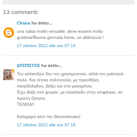
13 commenti:
Chiara
ha detto...
una salsa molto versatile, deve essere molto
gustosa!Buona giornata Irene, un abbraccio !
17 ottobre 2012 alle ore 07:14
ΔΥΣΠΙΣΤΟΣ
ha detto...
Τον κόλιανδρο δεν τον χρησιμοποιώ, αλλά τον μαϊντανό
πολύ. Και τέτοια σαλτσούλα, με προσθήκη
σκορδόλαδου, βάζω και στα μακαρόνια.
Έχω βάζο στο ψυγείο, με ελαιόλαδο στην επιφάνεια, σε
πρώτη ζήτηση.
ΤΕΛΕΙΑ!!
Καλημέρα από την Θεσσαλονίκη!
17 ottobre 2012 alle ore 07:18