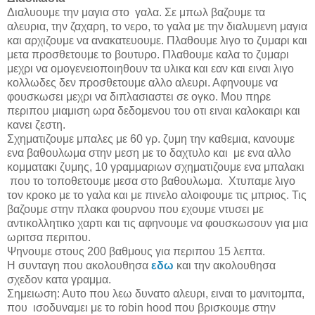
Διαλυουμε την μαγια στο γαλα. Σε μπωλ βαζουμε τα
αλευρια, την ζαχαρη, το νερο, το γαλα με την διαλυμενη μαγια
και αρχιζουμε να ανακατευουμε. Πλαθουμε λιγο το ζυμαρι και
μετα προσθετουμε το βουτυρο. Πλαθουμε καλα το ζυμαρι
μεχρι να ομογενειοποιηθουν τα υλικα και εαν και ειναι λιγο
κολλωδες δεν προσθετουμε αλλο αλευρι. Αφηνουμε να
φουσκωσει μεχρι να διπλασιαστει σε ογκο. Μου πηρε
περιπου μιαμιση ωρα δεδομενου του οτι ειναι καλοκαιρι και
κανει ζεστη.
Σχηματιζουμε μπαλες με 60 γρ. ζυμη την καθεμια, κανουμε
ενα βαθουλωμα στην μεση με το δαχτυλο και με ενα αλλο
κομματακι ζυμης, 10 γραμμαριων σχηματιζουμε ενα μπαλακι
που το τοποθετουμε μεσα στο βαθουλωμα. Χτυπαμε λιγο
τον κροκο με το γαλα και με πινελο αλοιφουμε τις μπριος. Τις
βαζουμε στην πλακα φουρνου που εχουμε ντυσει με
αντικολλητικο χαρτι και τις αφηνουμε να φουσκωσουν για μια
ωριτσα περιπου.
Ψηνουμε στους 200 βαθμους για περιπου 15 λεπτα.
Η συνταγη που ακολουθησα
εδω
και την ακολουθησα
σχεδον κατα γραμμα.
Σημειωση: Αυτο που λεω δυνατο αλευρι, ειναι το μανιτομπα,
που ισοδυναμει με το robin hood που βρισκουμε στην