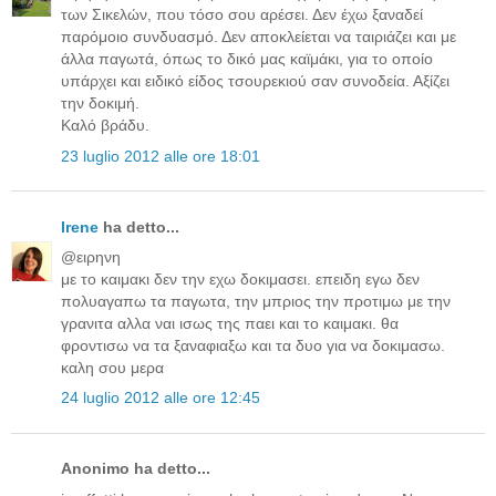
των Σικελών, που τόσο σου αρέσει. Δεν έχω ξαναδεί
παρόμοιο συνδυασμό. Δεν αποκλείεται να ταιριάζει και με
άλλα παγωτά, όπως το δικό μας καϊμάκι, για το οποίο
υπάρχει και ειδικό είδος τσουρεκιού σαν συνοδεία. Αξίζει
την δοκιμή.
Καλό βράδυ.
23 luglio 2012 alle ore 18:01
Irene
ha detto...
@ειρηνη
με το καιμακι δεν την εχω δοκιμασει. επειδη εγω δεν
πολυαγαπω τα παγωτα, την μπριος την προτιμω με την
γρανιτα αλλα ναι ισως της παει και το καιμακι. θα
φροντισω να τα ξαναφιαξω και τα δυο για να δοκιμασω.
καλη σου μερα
24 luglio 2012 alle ore 12:45
Anonimo ha detto...