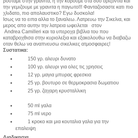
βουταμε στην γρανιτα, η την κοβουμε στα δυο οριζοντια και
την γεμιζουμε με γρανιτα η παγωτο!!! Φανταζοσαστε κατι πιο
χλιδατο, πιο απολαυστικο
?
E
γω δυσκολα!
Ισως να το ειπα αλλα το ξαναλεω. Λατρευω την Σικελια, και
μερος απο αυτην την λατρεια ωφειλεται στον
Andrea
Camilleri
και τα υπεροχα βιβλια του που
καταβροχθισα στην κυριολεξια και εξακολουθω να διαβαζω
οταν θελω να αναπνευσω σικελικες ατμοσφαιρες!
Συστατικα:
150 γρ. αλευρι δυνατο
100 γρ. αλευρι για ολες τις χρησεις
12 γρ. μαγια μπυρας φρεσκια
25 γρ. βουτυρο σε θερμοκρασια δωματιου
25 γρ. ζαχαρη κρυσταλλικη
50
ml
γαλα
75
ml
νερο
1 κροκο και μια κουταλια γαλα για την
επαλειψη
Διαδικασια