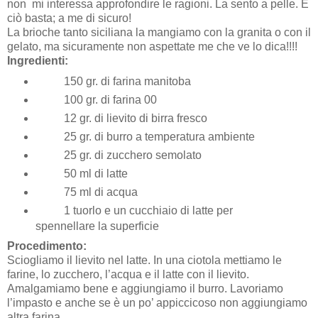
non
mi interessa approfondire le ragioni. La sento a pelle. E
ciò basta; a me di sicuro!
La brioche tanto siciliana la mangiamo con la granita o con il
gelato, ma sicuramente non aspettate me che ve lo dica!!!!
Ingredienti:
150 gr. di farina manitoba
100 gr. di farina 00
12 gr. di lievito di birra fresco
25 gr. di burro a temperatura ambiente
25 gr. di zucchero semolato
50 ml di latte
75 ml di acqua
1 tuorlo e un cucchiaio di latte per
spennellare la superficie
Procedimento:
Sciogliamo il lievito nel latte. In una ciotola mettiamo le
farine, lo zucchero, l’acqua e il latte con il lievito.
Amalgamiamo bene e aggiungiamo il burro. Lavoriamo
l’impasto e anche se è un po’ appiccicoso non aggiungiamo
altra farina.