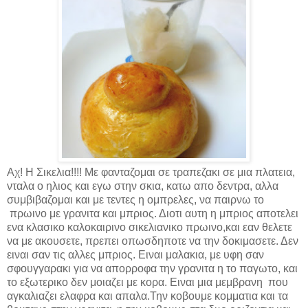
Αχ! Η Σικελια!!!! Με φανταζομαι σε τραπεζακι σε μια πλατεια,
νταλα ο ηλιος και εγω στην σκια, κατω απο δεντρα, αλλα
συμβιβαζομαι και με τεντες η ομπρελες, να παιρνω το
πρωινο με γρανιτα και μπριος. Διοτι αυτη η μπριος αποτελει
ενα κλασικο καλοκαιρινο σικελιανικο πρωινο,και εαν θελετε
να με ακουσετε, πρεπει οπωσδηποτε να την δοκιμασετε.
Δεν
ειναι σαν τις αλλες μπριος. Ειναι μαλακια, με υφη σαν
σφουγγαρακι για να απορροφα την γρανιτα η το παγωτο, και
το εξωτερικο δεν μοιαζει με κορα. Ειναι μια μεμβρανη που
αγκαλιαζει ελαφρα και απαλα.Την κοβουμε κομματια και τα