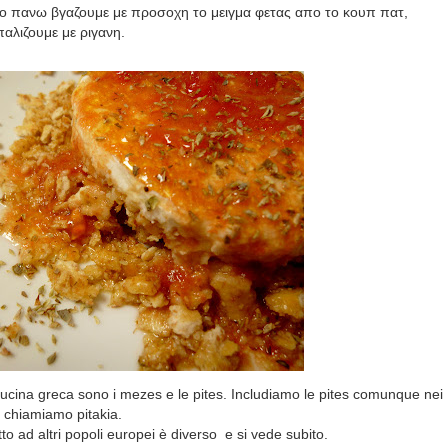
πο πανω βγαζουμε με προσοχη το μειγμα φετας απο το κουπ πατ,
αλιζουμε με ριγανη.
a cucina greca sono i mezes e le pites. Includiamo le pites comunque nei
e chiamiamo pitakia.
tto ad altri popoli europei è diverso
e si vede subito.