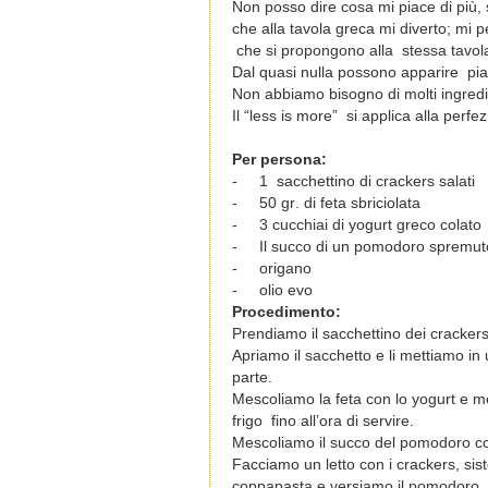
Non posso dire cosa mi piace di più
che alla tavola greca mi diverto; mi 
che si propongono alla
stessa tavol
Dal quasi nulla possono apparire pia
Non abbiamo bisogno di molti ingredi
Il “less is more”
si applica alla perfe
Per
persona
:
-
1
sacchettino
di
crackers
salati
-
50
gr
.
di
feta
sbriciolata
-
3
cucchiai
di
yogurt
greco
colato
-
Il
succo
di
un
pomodoro spremut
-
ο
rigano
-
ο
lio evo
Procedimento:
Prendiamo il sacchettino dei crackers e
Apriamo il sacchetto e li mettiamo in
parte.
Mescoliamo la feta con lo yogurt e m
frigo fino all’ora di servire.
Mescoliamo il succo del pomodoro co
Facciamo un letto con i crackers, sis
coppapasta e versiamo il pomodoro.