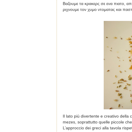
Βαζουμε τα κρακερς σε ενα πιατο, α
ριχνουμε τον χυμο ντοματας και πασπ
Il lato più divertente e creativo dell
mezes, soprattutto quelle piccole ch
L’approccio dei greci alla tavola rispe