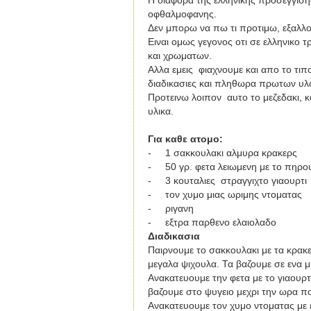
Η διαφορα της ελληνικης προσεγγιση
οφθαλμοφανης.
Δεν μπορω να πω τι προτιμω, εξαλλου
Ειναι ομως γεγονος οτι σε ελληνικο τ
και χρωματων.
Αλλα εμεις φιαχνουμε και απο το τι
διαδικασιες και πληθωρα πρωτων υλω
Προτεινω λοιπον αυτο το μεζεδακι, κ
υλικα.
Για καθε ατομο
:
-
1
σακκουλακι αλμυρα κρακερς
-
50 γρ. φετα λειωμενη με το πηρο
-
3 κουταλιες
στραγγιχτο γιαουρτι
-
τον χυμο μιας ωριμης ντοματας
-
ριγανη
-
εξτρα παρθενο ελαιολαδο
Διαδικασια
Παιρνουμε το σακκουλακι με τα κρακε
μεγαλα ψιχουλα. Τα βαζουμε σε ενα μ
Ανακατευουμε την φετα με το γιαουρτ
βαζουμε στο ψυγειο μεχρι την ωρα π
Ανακατευουμε τον χυμο ντοματας με ε