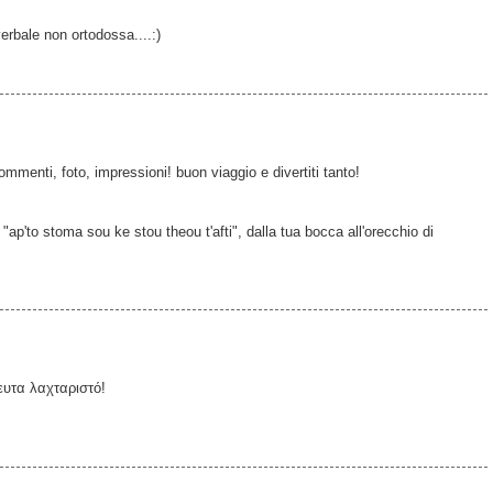
erbale non ortodossa....:)
menti, foto, impressioni! buon viaggio e divertiti tanto!
"ap'to stoma sou ke stou theou t'afti", dalla tua bocca all'orecchio di
ευτα λαχταριστό!