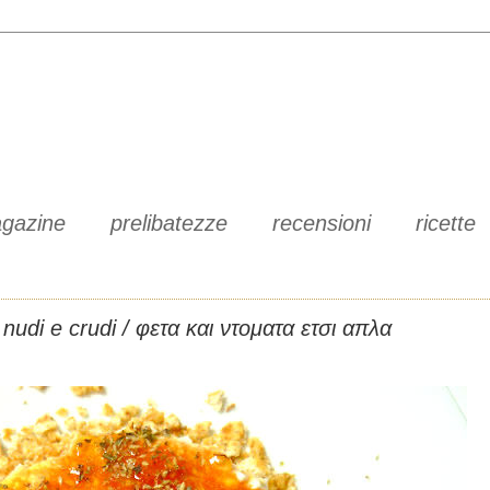
gazine
prelibatezze
recensioni
ricette
nudi e crudi / φετα και ντοματα ετσι απλα