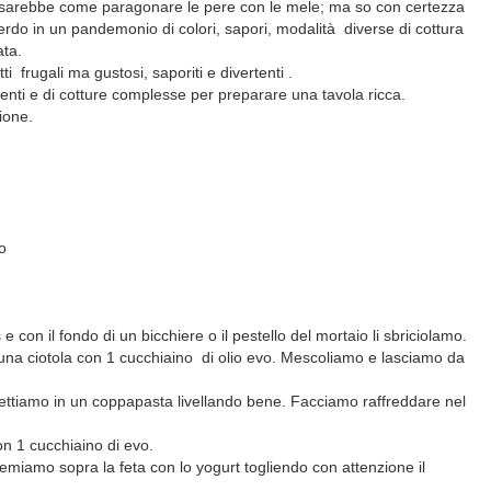
, sarebbe come paragonare le pere con le mele; ma so con certezza
perdo in un pandemonio di colori, sapori, modalità
diverse di cottura
ata.
tti
frugali ma gustosi, saporiti e divertenti .
enti e di cotture complesse per preparare una tavola ricca.
zione.
o
 con il fondo di un bicchiere o il pestello del mortaio li sbriciolamo.
 una ciotola con 1 cucchiaino
di olio evo. Mescoliamo e lasciamo da
ettiamo in un coppapasta livellando bene. Facciamo raffreddare nel
n 1 cucchiaino di evo.
temiamo sopra la feta con lo yogurt togliendo con attenzione il