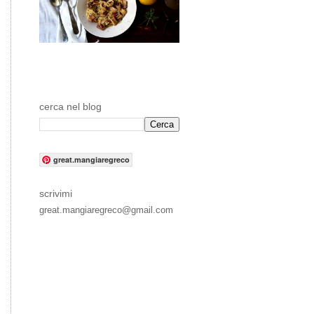
cerca nel blog
great.mangiaregreco
scrivimi
great.mangiaregreco@gmail.com