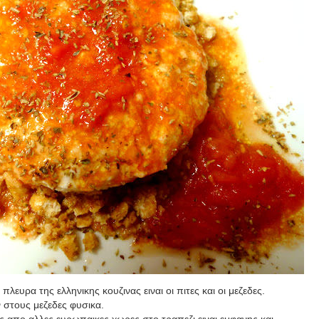
πλευρα της ελληνικης κουζινας ειναι οι πιτες και οι μεζεδες.
 στους μεζεδες φυσικα.