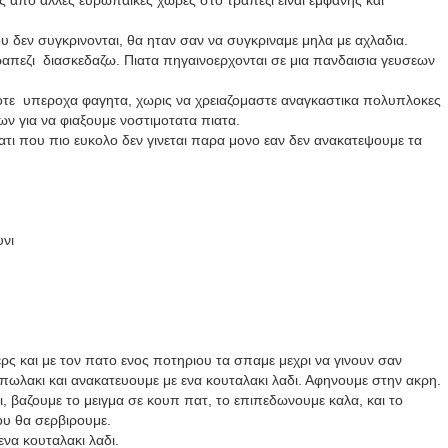
ς απο αλλες ευρωπαικες χωρες στο τραπεζι ειναι εμφανης και
 δεν συγκρινονται, θα ηταν σαν να συγκριναμε μηλα με αχλαδια.
ραπεζι
διασκεδαζω. Πιατα πηγαινοερχονται σε μια πανδαισια γευσεων
ποτε υπεροχα φαγητα, χωρις να χρειαζομαστε αναγκαστικα πολυπλοκες
ν για να φιαξουμε νοστιμοτατα πιατα.
ατι που πιο ευκολο δεν γινεται παρα μονο εαν δεν ανακατεψουμε τα
υνι
ρς και με τον πατο ενος ποτηριου τα σπαμε μεχρι να γινουν σαν
πωλακι και ανακατευουμε με ενα κουταλακι λαδι. Αφηνουμε στην ακρη.
ι, βαζουμε το μειγμα σε κουπ πατ, το επιπεδωνουμε καλα, και το
ου θα σερβιρουμε.
να κουταλακι λαδι.