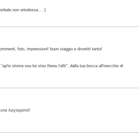
erbale non ortodossa....:)
menti, foto, impressioni! buon viaggio e divertiti tanto!
"ap'to stoma sou ke stou theou t'afti", dalla tua bocca all'orecchio di
ευτα λαχταριστό!