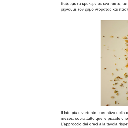
Βαζουμε τα κρακερς σε ενα πιατο, α
ριχνουμε τον χυμο ντοματας και πασπ
Il lato più divertente e creativo dell
mezes, soprattutto quelle piccole ch
L’approccio dei greci alla tavola rispe