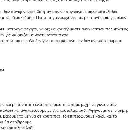
ς απο αλλες ευρωπαικες χωρες στο τραπεζι ειναι εμφανης και
 δεν συγκρινονται, θα ηταν σαν να συγκριναμε μηλα με αχλαδια.
ραπεζι
διασκεδαζω. Πιατα πηγαινοερχονται σε μια πανδαισια γευσεων
ποτε υπεροχα φαγητα, χωρις να χρειαζομαστε αναγκαστικα πολυπλοκες
ν για να φιαξουμε νοστιμοτατα πιατα.
ατι που πιο ευκολο δεν γινεται παρα μονο εαν δεν ανακατεψουμε τα
υνι
ρς και με τον πατο ενος ποτηριου τα σπαμε μεχρι να γινουν σαν
πωλακι και ανακατευουμε με ενα κουταλακι λαδι. Αφηνουμε στην ακρη.
ι, βαζουμε το μειγμα σε κουπ πατ, το επιπεδωνουμε καλα, και το
ου θα σερβιρουμε.
να κουταλακι λαδι.