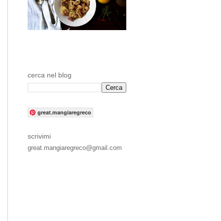
cerca nel blog
great.mangiaregreco
scrivimi
great.mangiaregreco@gmail.com