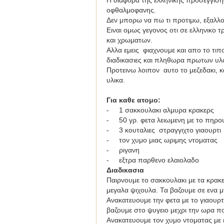
Η διαφορα της ελληνικης προσεγγιση
οφθαλμοφανης.
Δεν μπορω να πω τι προτιμω, εξαλλου
Ειναι ομως γεγονος οτι σε ελληνικο τ
και χρωματων.
Αλλα εμεις φιαχνουμε και απο το τι
διαδικασιες και πληθωρα πρωτων υλω
Προτεινω λοιπον αυτο το μεζεδακι, κ
υλικα.
Για καθε ατομο
:
-
1
σακκουλακι αλμυρα κρακερς
-
50 γρ. φετα λειωμενη με το πηρο
-
3 κουταλιες
στραγγιχτο γιαουρτι
-
τον χυμο μιας ωριμης ντοματας
-
ριγανη
-
εξτρα παρθενο ελαιολαδο
Διαδικασια
Παιρνουμε το σακκουλακι με τα κρακε
μεγαλα ψιχουλα. Τα βαζουμε σε ενα μ
Ανακατευουμε την φετα με το γιαουρτ
βαζουμε στο ψυγειο μεχρι την ωρα π
Ανακατευουμε τον χυμο ντοματας με ε