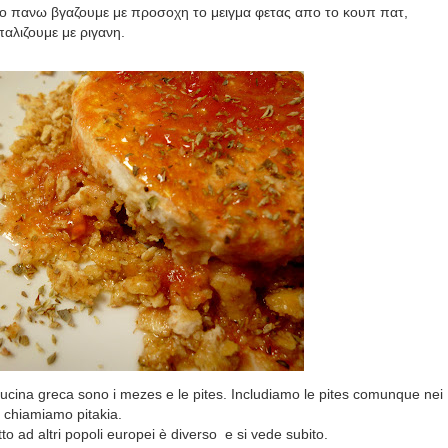
πο πανω βγαζουμε με προσοχη το μειγμα φετας απο το κουπ πατ,
αλιζουμε με ριγανη.
a cucina greca sono i mezes e le pites. Includiamo le pites comunque nei
e chiamiamo pitakia.
tto ad altri popoli europei è diverso
e si vede subito.