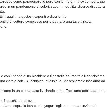
, sarebbe come paragonare le pere con le mele; ma so con certezza
perdo in un pandemonio di colori, sapori, modalità
diverse di cottura
ata.
tti
frugali ma gustosi, saporiti e divertenti .
enti e di cotture complesse per preparare una tavola ricca.
zione.
o
 con il fondo di un bicchiere o il pestello del mortaio li sbriciolamo.
 una ciotola con 1 cucchiaino
di olio evo. Mescoliamo e lasciamo da
ettiamo in un coppapasta livellando bene. Facciamo raffreddare nel
n 1 cucchiaino di evo.
temiamo sopra la feta con lo yogurt togliendo con attenzione il