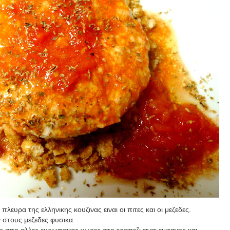
πλευρα της ελληνικης κουζινας ειναι οι πιτες και οι μεζεδες.
 στους μεζεδες φυσικα.