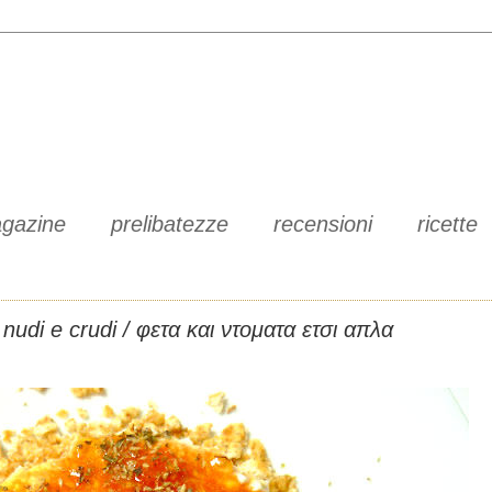
gazine
prelibatezze
recensioni
ricette
nudi e crudi / φετα και ντοματα ετσι απλα