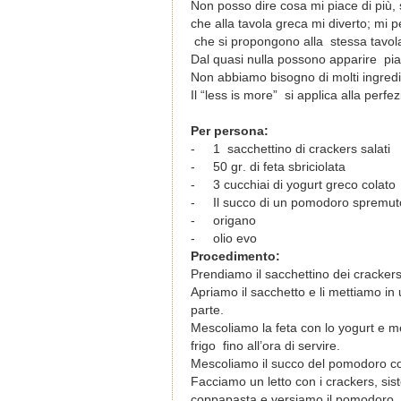
Non posso dire cosa mi piace di più
che alla tavola greca mi diverto; mi 
che si propongono alla
stessa tavol
Dal quasi nulla possono apparire pia
Non abbiamo bisogno di molti ingredi
Il “less is more”
si applica alla perfe
Per
persona
:
-
1
sacchettino
di
crackers
salati
-
50
gr
.
di
feta
sbriciolata
-
3
cucchiai
di
yogurt
greco
colato
-
Il
succo
di
un
pomodoro spremut
-
ο
rigano
-
ο
lio evo
Procedimento:
Prendiamo il sacchettino dei crackers e
Apriamo il sacchetto e li mettiamo in
parte.
Mescoliamo la feta con lo yogurt e m
frigo fino all’ora di servire.
Mescoliamo il succo del pomodoro co
Facciamo un letto con i crackers, sis
coppapasta e versiamo il pomodoro.