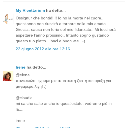
My Ricettarium
ha detto...
Ossignur che bontà!!!!! Io ho la morte nel cuore..
quest'anno non riuscirò a tornare nella mia amata
Grecia.. causa non ferie del mio fidanzato.. Mi toccherà
aspettare l'anno prossimo.. Intanto sogno gustando
questo tuo piatto... baci e buon w.e. .-)
22 giugno 2012 alle ore 12:16
Irene
ha detto...
@elena
πανευκολο. εχουμε μια απιστευτη ζεστη και ορεξη για
μαγειρεμα λιγη! :)
@claudia
mi sa che salto anche io quest'estate. vedremo più in
là.....
irene