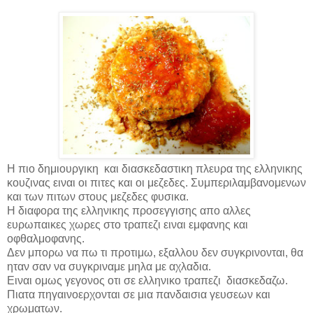
Η πιο δημιουργικη
και διασκεδαστικη πλευρα της ελληνικης
κουζινας ειναι οι πιτες και οι μεζεδες. Συμπεριλαμβανομενων
και των πιτων στους μεζεδες φυσικα.
Η διαφορα της ελληνικης προσεγγισης απο αλλες
ευρωπαικες χωρες στο τραπεζι ειναι εμφανης και
οφθαλμοφανης.
Δεν μπορω να πω τι προτιμω, εξαλλου δεν συγκρινονται, θα
ηταν σαν να συγκριναμε μηλα με αχλαδια.
Ειναι ομως γεγονος οτι σε ελληνικο τραπεζι
διασκεδαζω.
Πιατα πηγαινοερχονται σε μια πανδαισια γευσεων και
χρωματων.