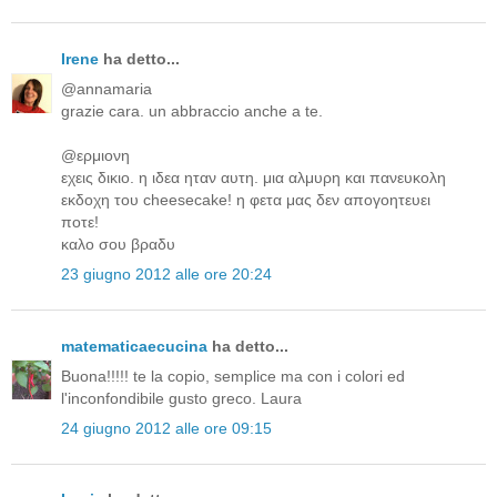
Irene
ha detto...
@annamaria
grazie cara. un abbraccio anche a te.
@ερμιονη
εχεις δικιο. η ιδεα ηταν αυτη. μια αλμυρη και πανευκολη
εκδοχη του cheesecake! η φετα μας δεν απογοητευει
ποτε!
καλο σου βραδυ
23 giugno 2012 alle ore 20:24
matematicaecucina
ha detto...
Buona!!!!! te la copio, semplice ma con i colori ed
l'inconfondibile gusto greco. Laura
24 giugno 2012 alle ore 09:15