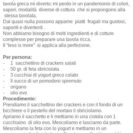
tavola greca mi diverto; mi perdo in un pandemonio di colori,
sapori, modalità
diverse di cottura
che si propongono alla
stessa tavolata.
Dal quasi nulla possono apparire piatti
frugali ma gustosi,
saporiti e divertenti .
Non abbiamo bisogno di molti ingredienti e di cotture
complesse per preparare una tavola ricca.
Il “less is more”
si applica alla perfezione.
Per
persona
:
-
1
sacchettino
di
crackers
salati
-
50
gr
.
di
feta
sbriciolata
-
3
cucchiai
di
yogurt
greco
colato
-
Il
succo
di
un
pomodoro spremuto
-
ο
rigano
-
ο
lio evo
Procedimento:
Prendiamo il sacchettino dei crackers e con il fondo di un
bicchiere o il pestello del mortaio li sbriciolamo.
Apriamo il sacchetto e li mettiamo in una ciotola con 1
cucchiaino
di olio evo. Mescoliamo e lasciamo da parte.
Mescoliamo la feta con lo yogurt e mettiamo in un