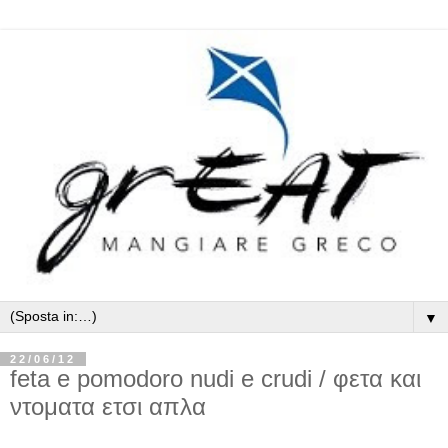
▼
22/06/12
feta e pomodoro nudi e crudi / φετα και
ντοματα ετσι απλα