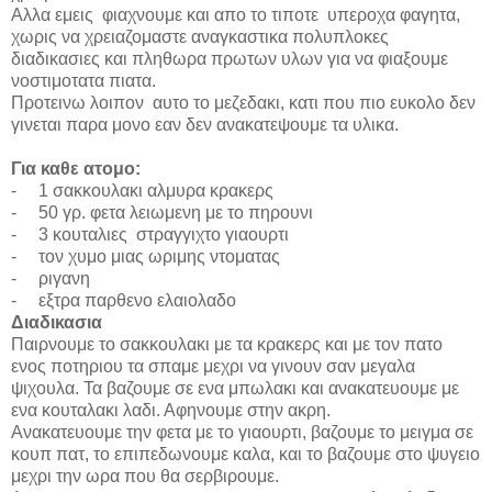
Αλλα εμεις φιαχνουμε και απο το τιποτε υπεροχα φαγητα,
χωρις να χρειαζομαστε αναγκαστικα πολυπλοκες
διαδικασιες και πληθωρα πρωτων υλων για να φιαξουμε
νοστιμοτατα πιατα.
Προτεινω λοιπον αυτο το μεζεδακι, κατι που πιο ευκολο δεν
γινεται παρα μονο εαν δεν ανακατεψουμε τα υλικα.
Για καθε ατομο
:
-
1
σακκουλακι αλμυρα κρακερς
-
50 γρ. φετα λειωμενη με το πηρουνι
-
3 κουταλιες
στραγγιχτο γιαουρτι
-
τον χυμο μιας ωριμης ντοματας
-
ριγανη
-
εξτρα παρθενο ελαιολαδο
Διαδικασια
Παιρνουμε το σακκουλακι με τα κρακερς και με τον πατο
ενος ποτηριου τα σπαμε μεχρι να γινουν σαν μεγαλα
ψιχουλα. Τα βαζουμε σε ενα μπωλακι και ανακατευουμε με
ενα κουταλακι λαδι. Αφηνουμε στην ακρη.
Ανακατευουμε την φετα με το γιαουρτι, βαζουμε το μειγμα σε
κουπ πατ, το επιπεδωνουμε καλα, και το βαζουμε στο ψυγειο
μεχρι την ωρα που θα σερβιρουμε.