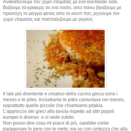
Ανακατευουμε τον χυμο ντοματας με ενα κουταλακι λαδι.
Βαζουμε τα κρακερς σε ενα πιατο, απο πανω βγαζουμε με
προσοχη το μειγμα φετας απο το κουπ πατ, ριχνουμε τον
χυμο ντοματας και πασπαλιζουμε με ριγανη.
Il lato più divertente e creativo della cucina greca sono i
mezes e le pites. Includiamo le pites comunque nei mezes,
soprattutto quelle piccole che chiamiamo pitakia.
L’approccio dei greci alla tavola rispetto ad altri popoli
europei è diverso
e si vede subito.
Non posso dire cosa mi piace di più, sarebbe come
paragonare le pere con le mele; ma so con certezza che alla