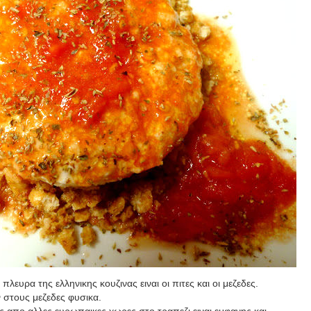
πλευρα της ελληνικης κουζινας ειναι οι πιτες και οι μεζεδες.
 στους μεζεδες φυσικα.