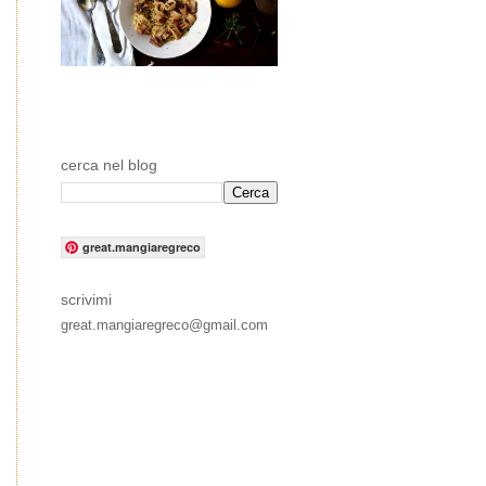
cerca nel blog
great.mangiaregreco
scrivimi
great.mangiaregreco@gmail.com