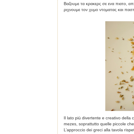
Βαζουμε τα κρακερς σε ενα πιατο, α
ριχνουμε τον χυμο ντοματας και πασπ
Il lato più divertente e creativo dell
mezes, soprattutto quelle piccole ch
L’approccio dei greci alla tavola rispe