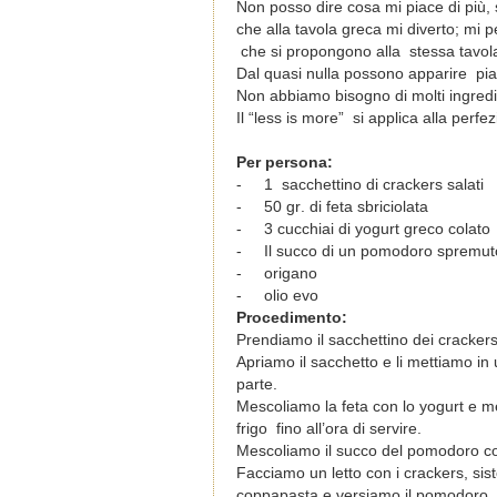
Non posso dire cosa mi piace di più
che alla tavola greca mi diverto; mi 
che si propongono alla
stessa tavol
Dal quasi nulla possono apparire pia
Non abbiamo bisogno di molti ingredi
Il “less is more”
si applica alla perfe
Per
persona
:
-
1
sacchettino
di
crackers
salati
-
50
gr
.
di
feta
sbriciolata
-
3
cucchiai
di
yogurt
greco
colato
-
Il
succo
di
un
pomodoro spremut
-
ο
rigano
-
ο
lio evo
Procedimento:
Prendiamo il sacchettino dei crackers e
Apriamo il sacchetto e li mettiamo in
parte.
Mescoliamo la feta con lo yogurt e m
frigo fino all’ora di servire.
Mescoliamo il succo del pomodoro co
Facciamo un letto con i crackers, sis
coppapasta e versiamo il pomodoro.