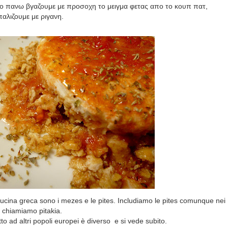
πο πανω βγαζουμε με προσοχη το μειγμα φετας απο το κουπ πατ,
αλιζουμε με ριγανη.
a cucina greca sono i mezes e le pites. Includiamo le pites comunque nei
e chiamiamo pitakia.
tto ad altri popoli europei è diverso
e si vede subito.