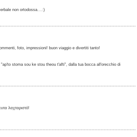
erbale non ortodossa....:)
menti, foto, impressioni! buon viaggio e divertiti tanto!
"ap'to stoma sou ke stou theou t'afti", dalla tua bocca all'orecchio di
ευτα λαχταριστό!