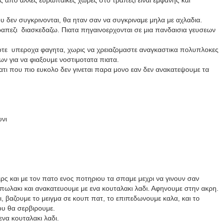
ς απο αλλες ευρωπαικες χωρες στο τραπεζι ειναι εμφανης και
 δεν συγκρινονται, θα ηταν σαν να συγκριναμε μηλα με αχλαδια.
ραπεζι
διασκεδαζω. Πιατα πηγαινοερχονται σε μια πανδαισια γευσεων
ποτε υπεροχα φαγητα, χωρις να χρειαζομαστε αναγκαστικα πολυπλοκες
ν για να φιαξουμε νοστιμοτατα πιατα.
ατι που πιο ευκολο δεν γινεται παρα μονο εαν δεν ανακατεψουμε τα
υνι
ρς και με τον πατο ενος ποτηριου τα σπαμε μεχρι να γινουν σαν
πωλακι και ανακατευουμε με ενα κουταλακι λαδι. Αφηνουμε στην ακρη.
ι, βαζουμε το μειγμα σε κουπ πατ, το επιπεδωνουμε καλα, και το
ου θα σερβιρουμε.
να κουταλακι λαδι.