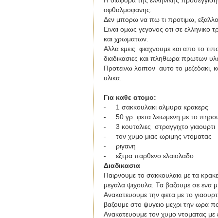
Η διαφορα της ελληνικης προσεγγιση
οφθαλμοφανης.
Δεν μπορω να πω τι προτιμω, εξαλλου
Ειναι ομως γεγονος οτι σε ελληνικο τ
και χρωματων.
Αλλα εμεις φιαχνουμε και απο το τι
διαδικασιες και πληθωρα πρωτων υλω
Προτεινω λοιπον αυτο το μεζεδακι, κ
υλικα.
Για καθε ατομο
:
-
1
σακκουλακι αλμυρα κρακερς
-
50 γρ. φετα λειωμενη με το πηρο
-
3 κουταλιες
στραγγιχτο γιαουρτι
-
τον χυμο μιας ωριμης ντοματας
-
ριγανη
-
εξτρα παρθενο ελαιολαδο
Διαδικασια
Παιρνουμε το σακκουλακι με τα κρακε
μεγαλα ψιχουλα. Τα βαζουμε σε ενα μ
Ανακατευουμε την φετα με το γιαουρτ
βαζουμε στο ψυγειο μεχρι την ωρα π
Ανακατευουμε τον χυμο ντοματας με ε