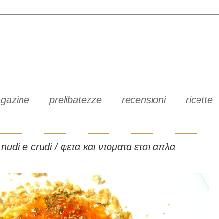
gazine
prelibatezze
recensioni
ricette
nudi e crudi / φετα και ντοματα ετσι απλα