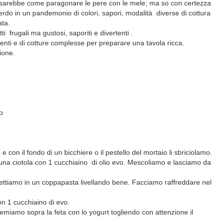
, sarebbe come paragonare le pere con le mele; ma so con certezza
perdo in un pandemonio di colori, sapori, modalità
diverse di cottura
ata.
tti
frugali ma gustosi, saporiti e divertenti .
enti e di cotture complesse per preparare una tavola ricca.
zione.
o
 con il fondo di un bicchiere o il pestello del mortaio li sbriciolamo.
 una ciotola con 1 cucchiaino
di olio evo. Mescoliamo e lasciamo da
ettiamo in un coppapasta livellando bene. Facciamo raffreddare nel
n 1 cucchiaino di evo.
temiamo sopra la feta con lo yogurt togliendo con attenzione il