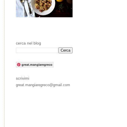
cerca nel blog
great.mangiaregreco
scrivimi
great.mangiaregreco@gmail.com