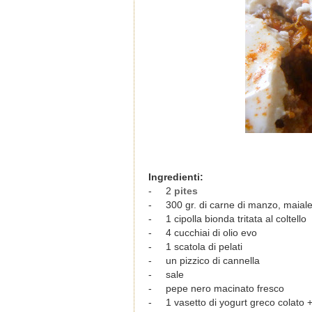
Ingredienti:
-
2
pites
-
300 gr. di carne di manzo, maial
-
1 cipolla bionda tritata al coltello
-
4 cucchiai di olio evo
-
1 scatola di pelati
-
un pizzico di cannella
-
sale
-
pepe nero macinato fresco
-
1 vasetto di yogurt greco colato +