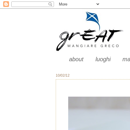
about
luoghi
ma
10/02/12