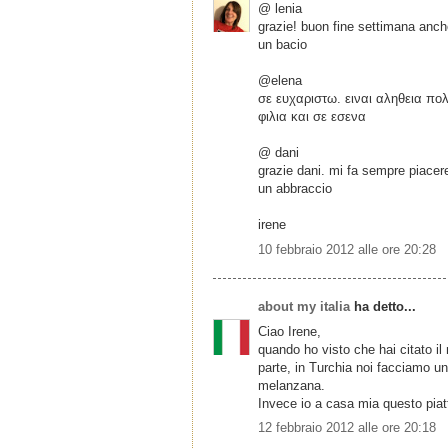
@ lenia
grazie! buon fine settimana anch
un bacio
@elena
σε ευχαριστω. ειναι αληθεια πολ
φιλια και σε εσενα
@ dani
grazie dani. mi fa sempre piacer
un abbraccio
irene
10 febbraio 2012 alle ore 20:28
about my italia
ha detto...
Ciao Irene,
quando ho visto che hai citato i
parte, in Turchia noi facciamo un
melanzana.
Invece io a casa mia questo piatt
12 febbraio 2012 alle ore 20:18