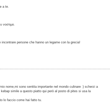
e a te.
υ νοστιμο.
e incontrare persone che hanno un legame con la grecia!
l mio nome,mi sono sentita importante nel mondo culinare :) scherzi a
 kebap simile a questo piatto qui però al posto di pites si usa la
o lo faccio come hai fatto tu.