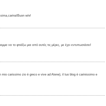
issima,carina!Buon w/e!
μμα να το φτιάξω μια από αυτές τις μέρες, με έχει εντυπωσιάσει!
mio carissimo zio è greco e vive ad Atene), il tuo blog è carinissimo e