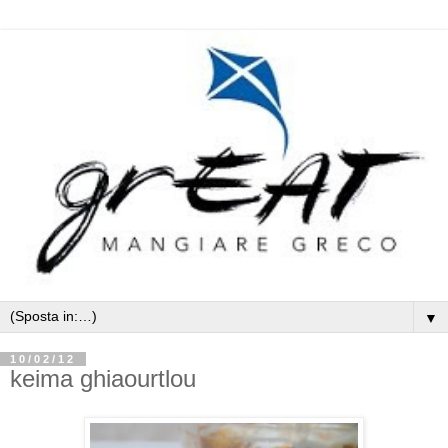
▼
10/02/12
keima ghiaourtlou