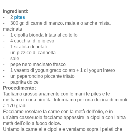
Ingredienti:
-
2
pites
-
300 gr. di carne di manzo, maiale o anche mista,
macinata
-
1 cipolla bionda tritata al coltello
-
4 cucchiai di olio evo
-
1 scatola di pelati
-
un pizzico di cannella
-
sale
-
pepe nero macinato fresco
-
1 vasetto di yogurt greco colato + 1 di yogurt intero
-
un peperoncino piccante tritato
-
paprika dolce
Procedimento:
Tagliamo grossolanamente con le mani le pites e le
mettiamo in una pirofila. Inforniamo per una decina di minuti
a 170 gradi.
Facciamo rosolare la carne con la metà dell’olio, e in
un'altra casseruola facciamo appassire la cipolla con l’altra
metà dell'olio a fuoco dolce.
Uniamo la carne alla cipolla e versiamo sopra i pelati che