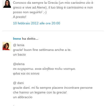
Conosco da sempre la Grecia (un mio carissimo zio è
greco e vive ad Atene), il tuo blog è carinissimo e non
posso non seguirlo! ;-)
A presto!
10 febbraio 2012 alle ore 20:00
Irene
ha detto...
@ lenia
grazie! buon fine settimana anche a te.
un bacio
@elena
σε ευχαριστω. ειναι αληθεια πολυ νοστιμο.
φιλια και σε εσενα
@ dani
grazie dani. mi fa sempre piacere incontrare persone
che hanno un legame con la grecia!
un abbraccio