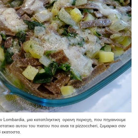
ν Lombardia, μια καταπληκτικη ορεινη περιοχη, που πηγαινουμε
στατικο αυτου του πιατου που ειναι τα
pizzoccheri
, ζυμαρικο σαν
8 εκατοστα.