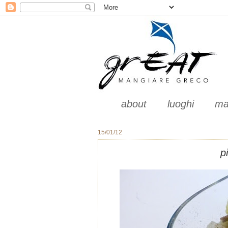
about
luoghi
ma
15/01/12
p