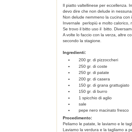
Il piatto valtellinese per eccellenza. I
devo dire che non delude in nessuna 
Non delude nemmeno la cucina con i s
I
nvernale perlopiù e molto calorico,
Se trovo il bitto uso il
bitto. Diversa
A volte lo faccio con la verza, altre c
secondo la stagione.
Ingredienti:
200 gr. di pizzoccheri
250 gr. di coste
250 gr. di patate
200 gr. di casera
150 gr. di grana grattugiato
150 gr. di burro
1 spicchio di aglio
sale
pepe nero macinato fresco
Procedimento:
Peliamo le patate, le laviamo e le tag
Laviamo la verdura e la tagliamo a pez