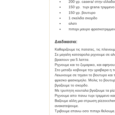
200 γρ.
casera
/ στην ελλαδ
150 γρ.
τυρι
grana
τριμμενο
150 γρ. βουτυρο
1 σκελιδα σκορδο
αλατι
πιπερι μαυρο φρεσκοτριμμε
Διαδικασια
:
Καθαριζουμε τις πατατες, τις πλενουμ
Σε μεγαλη κατσαρολα ριχνουμε σε αλα
βρασουν για 5 λεπτα.
Ριχνουμε και το ζυμαρικο, και αφηνου
Στο μεταξυ κοβουμε την γραβιερα η το
Λειωνουμε σε τηγανι το βουτυρο και 
φρεσκο φασκομηλο. Μολις το βουτυρο
βγαζουμε το σκορδο.
Με τρυπητη κουταλα βγαζουμε τα pizz
Ριχνουμε απο πανω τυρι τριμμενο και
Βαζουμε αλλη μια στρωση pizzoccher,
ανακατεψουμε.
Τριβουμε επανω οσο πιπερι θελουμε