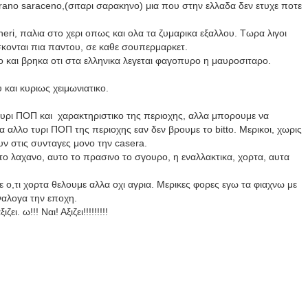
rano
saraceno
,(σιταρι σαρακηνο) μια που στην ελλαδα δεν ετυχε ποτε
heri
, παλια στο χερι οπως και ολα τα ζυμαρικα εξαλλου. Τωρα λιγοι
σκονται πια παντου, σε καθε σουπερμαρκετ.
ιο και βρηκα οτι στα ελληνικα λεγεται φαγοπυρο η μαυροσιταρο.
 και κυριως χειμωνιατικο.
 τυρι
ΠΟΠ
και χαρακτηριστικο
της περιοχης, αλλα μπορουμε να
να αλλο τυρι ΠΟΠ της περιοχης εαν δεν βρουμε το bitto. Μερικοι, χωρις
υν στις συνταγες μονο την casera.
 το λαχανο, αυτο το πρασινο το σγουρο, η εναλλακτικα, χορτα, αυτα
ε ο,τι χορτα θελουμε αλλα οχι αγρια. Μερικες φορες εγω τα φιαχνω με
ναλογα την εποχη.
ι. ω!!! Ναι! Αξιζει!!!!!!!!!