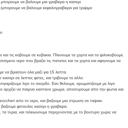
α μπορουμε να βαλουμε μια γραβιερα η κασερι
 /μπορουμε να βαλουμε κεφαλογραβιερα για τριψιμο
νο
ε και τις κοβουμε σε κυβακια. Πλενουμε τα χορτα και τα ψιλοκοβουμε.
τισμενο νερο που βραζει τις πατατες και τα χορτα και αφηνουμε να
με να βρασουν ολα μαζι για 15 λεπτα.
 κασερι σε λεπτες φετες, και τριβουμε το αλλο.
τσιγαριζουμε λιγο το σκορδο. Εαν θελουμε, αρωματιζουμε με λιγο
 αρχιζει να παιρνει καστανο χρωμα, αποσυρουμε απο την φωτια και
occheri απο το νερο, και βαζουμε μια στρωση σε ταψακι.
 βαζουμε φετουλες κασερι η γραβιερα.
 τα τυρια, και τελειωνουμε περιχυνοντας με το βουτυρο χωρις να
.