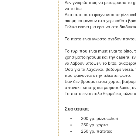
Δεν γνωριζα πως να μεταφρασω το
g
να το δω.
Διοτι απο αυτο φιαχνονται τα
pizzocc
ακομη επιμενουν στο χερι καθοτι βρι
T
ελικα εκανα μια ερευνα στο διαδυκτ
Το πιατο ειναι γνωστο σχεδον παντου
Το τυρι που ειναι
must
ειναι το bitto,
χρησιμοποιησουμε και την
casera
, ε
να λαβουν υποψειν το bitto, αναφερο
Οσο για τα λαχανικα, βαζουμε
verza
,
που φαινονται στην τελευται φωτο.
Εαν δεν βρουμε τετοια χορτα, βαζουμ
σπανακι, επισης και με φασολακια, α
Το πιατο ειναι πολυ θερμιδικο, αλλα αξιζε
Συστατικα
:
200
γρ.
pizzoccheri
250
γρ. χορτα
250 γρ. πατατες