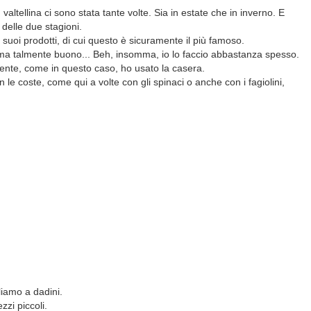
n valtellina ci sono stata tante volte. Sia in estate che in inverno. E
delle due stagioni.
uoi prodotti, di cui questo è sicuramente il più famoso.
 ma talmente buono... Beh, insomma, io lo faccio abbastanza spesso.
mente, come in questo caso, ho usato la casera.
on le coste, come qui a volte con gli spinaci o anche con i fagiolini,
liamo a dadini.
zi piccoli.