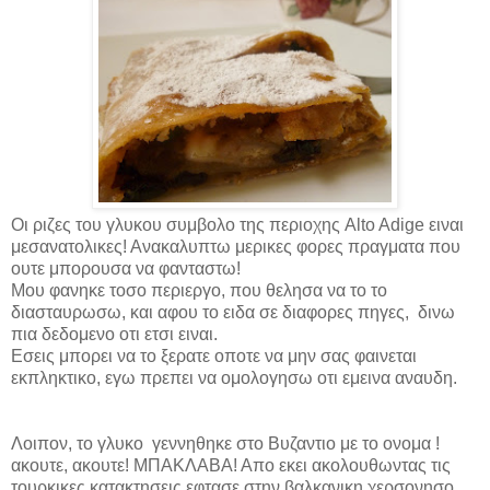
Οι ριζες του γλυκου συμβολο της περιοχης
Alto
Adige
ειναι
μεσανατολικες! Ανακαλυπτω μερικες φορες πραγματα που
ουτε μπορουσα να φανταστω!
Μου φανηκε τοσο περιεργο, που θελησα να το το
διασταυρωσω, και αφου το ειδα σε διαφορες πηγες, δινω
πια δεδομενο οτι ετσι ειναι.
Εσεις μπορει να το ξερατε οποτε να μην σας φαινεται
εκπληκτικο, εγω πρεπει να ομολογησω οτι εμεινα αναυδη.
Λοιπον, το γλυκο γεννηθηκε στο Βυζαντιο με το ονομα !
ακουτε, ακουτε! ΜΠΑΚΛΑΒΑ! Απο εκει ακολουθωντας τις
τουρκικες κατακτησεις εφτασε στην βαλκανικη χερσονησο