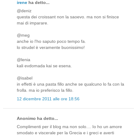
irene
ha detto...
@deniz
questa dei croissant non la saoevo. ma non si finisce
mai di imparare.
@meg
anche io l'ho saputo poco tempo fa.
lo strudel è veramente buonissimo!
@lenia
kali evdomada kai se esena.
@isabel
in effetti è una pasta fillo anche se qualcuno lo fa con la
frolla. ma io preferisco la fillo.
12 dicembre 2011 alle ore 18:56
Anonimo ha detto...
Complimenti per il blog ma non solo.... Io ho un amore
smodato e viscerale per la Grecia e i greci e averti