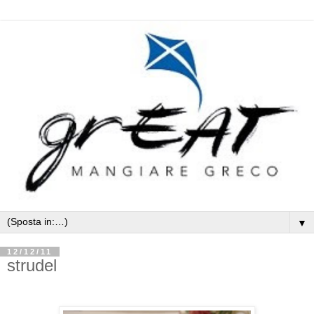
▼
12/12/11
strudel