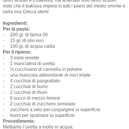
dello strudel è il baklava, ma antenato solo dello strudel,
visto che il baklava impera in tutti i paesi del medio oriente e
nella mia Grecia idem!
Ingredienti:
Per la pasta:
-
200 gr. di farina 00
-
15
gr. di olio evo
-
100 gr. di acqua calda
Per il ripieno:
-
3 mele renette
-
1 manciatina di uvetta
-
½ cucchiaino di cannella in polvere
-
una manciata abbondante di noci tritate
-
4 cucchiai di pangrattato
-
2 cucchiai di burro
-
2 cucchiai di rhum
-
Il succo di mezzo limone
-
2 cucchiai di zucchero semolato
-
zucchero a velo per cospargere la superficie
-
burro per spalmare la superficie
Procedimento:
Mettiamo l’uvetta a mollo in acqua.