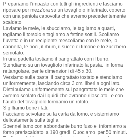
Prepariamo l’impasto con tutti gli ingredienti e lasciamo
riposare per mezz'ora su un tovagliolo infarinato, coperto
con una pentola capovolta che avremo precedentemente
scaldato.
Laviamo le mele, le sbucciamo, le tagliamo a quarti,
togliamo il torsolo e tagliamo a fettine sottili. Scoliamo
l’uvetta e in un recipiente mescoliamo con le mele, la
cannella, le noci, il rhum, il succo di limone e lo zucchero
semolato.
In una padella tostiamo il pangrattato con il burro.
Stendiamo su un tovagliolo infarinato la pasta,
in forma
rettangolare, per le dimensioni di 45 x 30.
Versiamo sulla pasta il pangrattato tostato e stendiamo
uniformemente, lasciando circa 3 cm. liberi a ogni lato.
Distribuiamo uniformemente sul pangrattato le mele che
avremo scolato dai liquidi che avranno rilasciato,
e con
l’aiuto del tovagliolo formiamo un rotolo.
Sigilliamo bene i lati.
Facciamo scivolare su la carta da forno, e sistemiamo
delicatamente sulla teglia.
Spennelliamo con abbondante burro fuso e
inforniamo a
forno preriscaldato
a 190 gradi. Cuociamo
per 50 minuti.