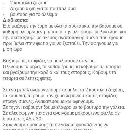
-
2 κουταλια ζαχαρη
-
ζαχαρη αχνη για το πασπαλισμα
-
βουτυρο για το αλλειμα
Δ
ιαδικασια
:
Ετοιμαζουμε την ζυμη με ολα τα συστατικα, την βαζουμε σε
καθαρη αλευρωμενη πετσετα, την αλειφουμε με λιγο λαδι και
την σκεπαζουμε με σκευος αναποδογυρισμενο που εχουμε
πριν βαλει στην φωτια για να ζεσταθει. Την αφηνουμε για
μιση ωρα.
Βαζουμε τις σταφιδες να μουλιασουν σε νερο.
Πλενουμε τα μηλα, τα καθαριζουμε, τα κοβουμε σε τεταρτα
και βγαζουμε την καρδια και τους σπορους, Κοβουμε τα
τεταρτα σε λεπτες φετες.
Σε ενα μπωλ αναμυγνειουμε τα μηλα, τα 2 κουταλια ζαχαρη,
τα καρυδια, το ρουμι, τον χυμο λεμονιου και τις σταφιδες
στραγγισμενες. Ανακατευουμε και αφηνουμε.
Σε τηγανι καβουρντιζουμε ελαφρα με το βουτυρο την γαλετα.
Σε αλευρωμενη πετσετα ανοιγουμε μακροστενο φυλλο σε
διαστασεις 45
x
30.
Στρωνουμε ομοιομορφα την γαλετα φροντιζοντας να