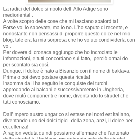
La radici del dolce simbolo dell’ Alto Adige sono
mediorientali.
A volte scopro delle cose che mi lasciano sbalordita!
Forse voi lo sapevate, ma io no. L’ho saputo di recente, e
nonostante non pensassi di proporre questo dolce nel mio
blog, tale era la mia sorpresa che ho voluto condividerla con
voi.
Per dovere di cronaca aggiungo che ho incrociato le
informazioni, e tutti concordano sul fatto, perciò ormai do
per scontato sia così.
Dunque, il dolce è nato a Bisanzio con il nome di baklava.
Prima o poi devo postare questa ricetta!
Insomma da li ha seguito le conquiste dei turchi,
approdando ai balcani e successivamente in Ungheria,
dove mutò componenti e nome, diventando lo strudel che
tutti conosciamo.
Dall’impero austro ungarico si estese nel nord est italiano,
diventando uno dei dolci tipici della zona, anzi, il dolce per
eccellenza!
A ragion veduta quindi possiamo affermare che l'antenato