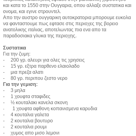
και κατα το 1550 στην Ουγγαρια, οπου αλλαξε συστατικα και
ονομα, και εγινε στρουντελ.
Απο την αυστρο ουγγαρικη αυτοκρατορια μπορουμε ευκολα
να φανταστουμε πως εφτασε στις περιοχες της βορειο
ανατολικης ιταλιας, αποτελωντας πια ενα απο τα
παραδοσιακα γλυκα της περιοχης.
Συστατικα
Για την ζυμη
:
-
200 γρ. αλευρι για ολες τις χρησεις
-
15 γρ. εξτρα παρθενο ελαιολαδο
-
μια πρεζα αλατι
-
80 γρ. περιπου ζεστο νερο
Για την γεμιση:
-
3 μηλα
-
1 χουφτα σταφιδες
-
½ κουταλακι κανελα σκονη
1 χουφτα αφθονη κοπανισμενα καρυδια
-
-
4 κουταλια γαλετα
-
2 κουταλια βουτυρο
-
2
κουταλια ρουμι
-
χυμος απο μισο λεμονι