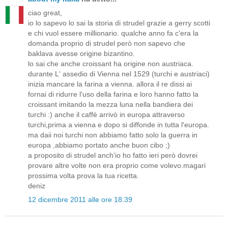
ciao great,
io lo sapevo lo sai la storia di strudel grazie a gerry scotti
e chi vuol essere millionario. qualche anno fa c'era la
domanda proprio di strudel però non sapevo che
baklava avesse origine bizantino.
lo sai che anche croissant ha origine non austriaca.
durante L' assedio di Vienna nel 1529 (turchi e austriaci)
inizia mancare la farina a vienna. allora il re dissi ai
fornai di ridurre l'uso della farina e loro hanno fatto la
croissant imitando la mezza luna nella bandiera dei
turchi :) anche il caffè arrivò in europa attraverso
turchi,prima a vienna e dopo si diffonde in tutta l'europa.
ma daii noi turchi non abbiamo fatto solo la guerra in
europa ,abbiamo portato anche buon cibo ;)
a proposito di strudel anch'io ho fatto ieri però dovrei
provare altre volte non era proprio come volevo.magari
prossima volta prova la tua ricetta.
deniz
12 dicembre 2011 alle ore 18:39