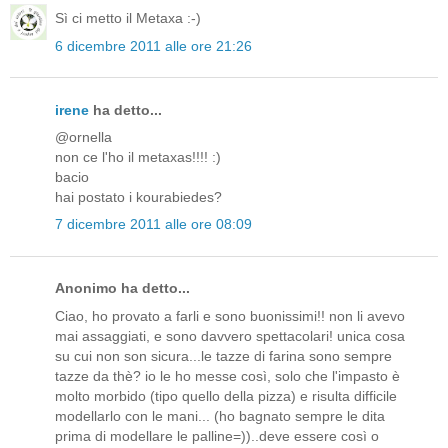
Sì ci metto il Metaxa :-)
6 dicembre 2011 alle ore 21:26
irene
ha detto...
@ornella
non ce l'ho il metaxas!!!! :)
bacio
hai postato i kourabiedes?
7 dicembre 2011 alle ore 08:09
Anonimo ha detto...
Ciao, ho provato a farli e sono buonissimi!! non li avevo
mai assaggiati, e sono davvero spettacolari! unica cosa
su cui non son sicura...le tazze di farina sono sempre
tazze da thè? io le ho messe così, solo che l'impasto è
molto morbido (tipo quello della pizza) e risulta difficile
modellarlo con le mani... (ho bagnato sempre le dita
prima di modellare le palline=))..deve essere così o