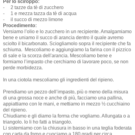
Per lo sciroppo:
-
2 tazze da tè di zucchero
-
1 e mezza tazza da tè di acqua
-
il succo di mezzo limone
Procedimento:
Versiamo l’olio e lo zucchero in un recipiente. Amalgamiamo
bene e uniamo il succo di arancia dentro il quale avremo
sciolto il bicarbonato. Sciogliamolo sopra il recipiente che fa
schiuma.
Mescoliamo e aggiungiamo la farina con il pizzico
di sale e la scorza dell'arancia. Mescoliamo bene e
formiamo l’impasto che cerchiamo di lavorare poco, se non
perde morbidezza.
In una ciotola mescoliamo gli ingredienti del ripieno.
Prendiamo un pezzo dell’impasto, più o meno della misura
di una grossa noce e anche di più, facciamo una pallina,
appiattiamo con le mani, e mettiamo in mezzo ½ cucchiaino
del ripieno.
Chiudiamo e gli diamo la forma che vogliamo. Allungata o a
triangolo. Io li ho fatti a triangolo.
Li sistemiamo con la chiusura in basso in una teglia foderata
con carta da forno e cuociamo a 180 gradi per circa