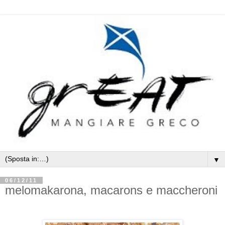
▼
06/12/11
melomakarona, macarons e maccheroni