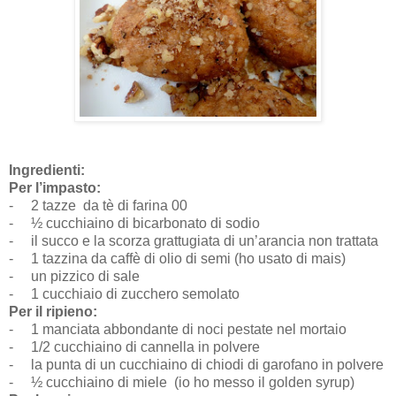
Ingredienti:
Per l’impasto:
-
2 tazze da tè di farina 00
-
½ cucchiaino di bicarbonato di sodio
-
il succo e la scorza grattugiata di un’arancia non trattata
-
1 tazzina da caffè di olio di semi (ho usato di mais)
-
un pizzico di sale
-
1 cucchiaio di zucchero semolato
Per il ripieno:
-
1 manciata abbondante di noci pestate nel mortaio
-
1/2 cucchiaino di cannella in polvere
-
la punta di un cucchiaino di chiodi di garofano in polvere
-
½ cucchiaino di miele
(io ho messo il golden syrup)