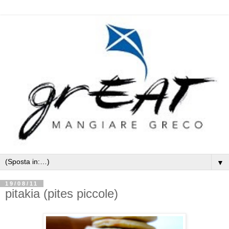
▼
19/08/11
pitakia (pites piccole)