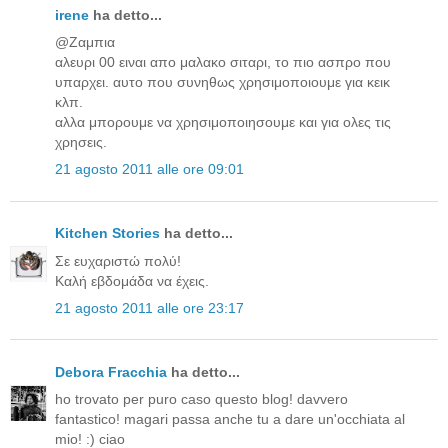
irene
ha detto...
@Ζαμπια
αλευρι 00 ειναι απο μαλακο σιταρι, το πιο ασπρο που
υπαρχει. αυτο που συνηθως χρησιμοποιουμε για κεικ
κλπ.
αλλα μπορουμε να χρησιμοποιησουμε και για ολες τις
χρησεις.
21 agosto 2011 alle ore 09:01
Kitchen Stories
ha detto...
Σε ευχαριστώ πολύ!
Καλή εβδομάδα να έχεις.
21 agosto 2011 alle ore 23:17
Debora Fracchia
ha detto...
ho trovato per puro caso questo blog! davvero
fantastico! magari passa anche tu a dare un'occhiata al
mio! :) ciao