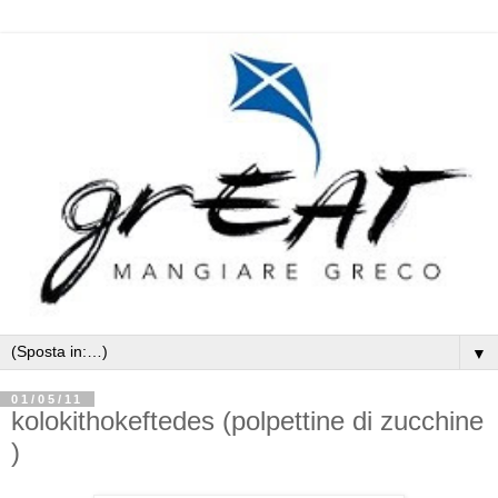
▼
01/05/11
kolokithokeftedes (polpettine di zucchine
)