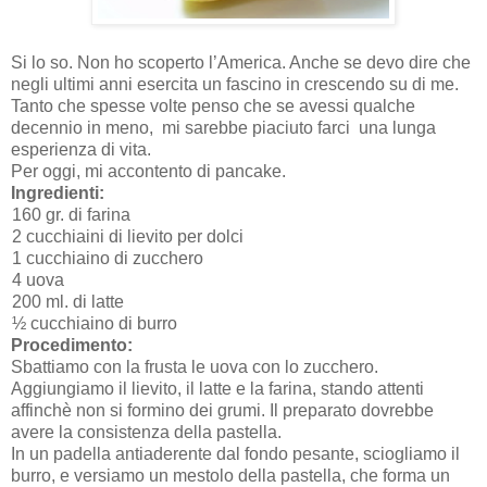
Si lo so. Non ho scoperto l’America. Anche se devo dire che
negli ultimi anni esercita un fascino in crescendo su di me.
Tanto che spesse volte penso che se avessi qualche
decennio in meno, mi sarebbe piaciuto farci una lunga
esperienza di vita.
Per oggi, mi accontento di pancake.
Ingredienti:
160 gr. di farina
2 cucchiaini di lievito per dolci
1 cucchiaino di zucchero
4 uova
200 ml. di latte
½ cucchiaino di burro
Procedimento:
Sbattiamo con la frusta le uova con lo zucchero.
Aggiungiamo il lievito, il latte e la farina, stando attenti
affinchè non si formino dei grumi. Il preparato dovrebbe
avere la consistenza della pastella.
In un padella antiaderente dal fondo pesante, sciogliamo il
burro, e versiamo un mestolo della pastella, che forma un