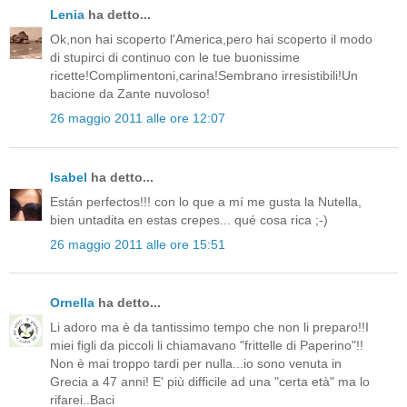
Lenia
ha detto...
Ok,non hai scoperto l'America,pero hai scoperto il modo
di stupirci di continuo con le tue buonissime
ricette!Complimentoni,carina!Sembrano irresistibili!Un
bacione da Zante nuvoloso!
26 maggio 2011 alle ore 12:07
Isabel
ha detto...
Están perfectos!!! con lo que a mí me gusta la Nutella,
bien untadita en estas crepes... qué cosa rica ;-)
26 maggio 2011 alle ore 15:51
Ornella
ha detto...
Li adoro ma è da tantissimo tempo che non li preparo!!I
miei figli da piccoli li chiamavano "frittelle di Paperino"!!
Non è mai troppo tardi per nulla...io sono venuta in
Grecia a 47 anni! E' più difficile ad una "certa età" ma lo
rifarei..Baci