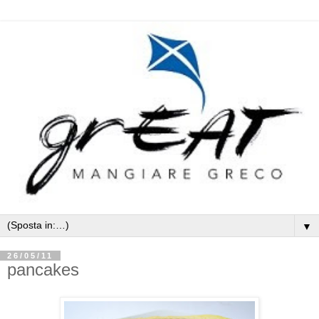
▼
26/05/11
pancakes