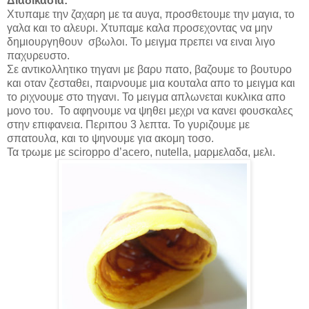
Διαδικασια:
Χτυπαμε την ζαχαρη με τα αυγα, προσθετουμε την μαγια, το
γαλα και το αλευρι. Χτυπαμε καλα προσεχοντας να μην
δημιουργηθουν σβωλοι. Το μειγμα πρεπει να ειναι λιγο
παχυρευστο.
Σε αντικολλητικο τηγανι με βαρυ πατο, βαζουμε το βουτυρο
και οταν ζεσταθει, παιρνουμε μια κουταλα απο το μειγμα και
το ριχνουμε στο τηγανι. Το μειγμα απλωνεται κυκλικα απο
μονο του. Το αφηνουμε να ψηθει μεχρι να κανει φουσκαλες
στην επιφανεια. Περιπου 3 λεπτα. Το γυριζουμε με
σπατουλα, και το ψηνουμε για ακομη τοσο.
Τα τρωμε με
sciroppo d
’
acero
,
nutella
, μαρμελαδα, μελι.