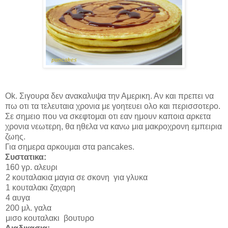
Ok
. Σιγουρα δεν ανακαλυψα την Αμερικη. Αν και πρεπει να
πω οτι τα τελευταια χρονια με γοητευει ολο και περισσοτερο.
Σε σημειο που να σκεφτομαι οτι εαν ημουν καποια αρκετα
χρονια νεωτερη, θα ηθελα να κανω μια μακροχρονη εμπειρια
ζωης.
Για σημερα αρκουμαι στα
pancakes.
Συστατικα:
160 γρ. αλευρι
2 κουταλακια μαγια σε σκονη για γλυκα
1 κουταλακι ζαχαρη
4 αυγα
200 μλ. γαλα
μισο κουταλακι βουτυρο