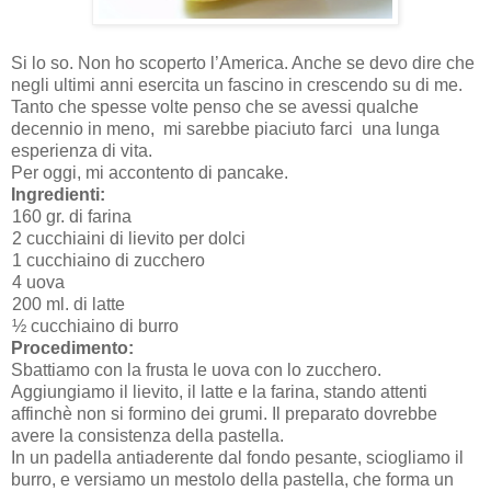
Si lo so. Non ho scoperto l’America. Anche se devo dire che
negli ultimi anni esercita un fascino in crescendo su di me.
Tanto che spesse volte penso che se avessi qualche
decennio in meno, mi sarebbe piaciuto farci una lunga
esperienza di vita.
Per oggi, mi accontento di pancake.
Ingredienti:
160 gr. di farina
2 cucchiaini di lievito per dolci
1 cucchiaino di zucchero
4 uova
200 ml. di latte
½ cucchiaino di burro
Procedimento:
Sbattiamo con la frusta le uova con lo zucchero.
Aggiungiamo il lievito, il latte e la farina, stando attenti
affinchè non si formino dei grumi. Il preparato dovrebbe
avere la consistenza della pastella.
In un padella antiaderente dal fondo pesante, sciogliamo il
burro, e versiamo un mestolo della pastella, che forma un