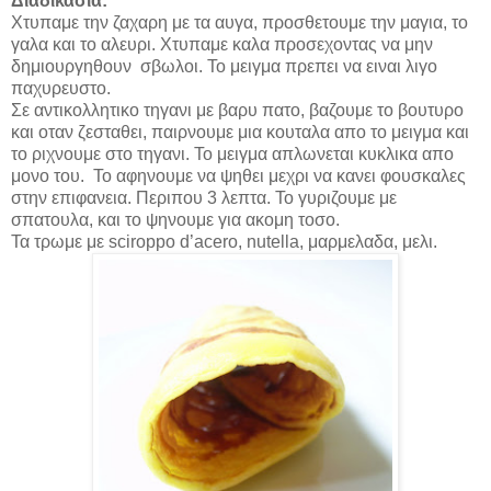
Διαδικασια:
Χτυπαμε την ζαχαρη με τα αυγα, προσθετουμε την μαγια, το
γαλα και το αλευρι. Χτυπαμε καλα προσεχοντας να μην
δημιουργηθουν σβωλοι. Το μειγμα πρεπει να ειναι λιγο
παχυρευστο.
Σε αντικολλητικο τηγανι με βαρυ πατο, βαζουμε το βουτυρο
και οταν ζεσταθει, παιρνουμε μια κουταλα απο το μειγμα και
το ριχνουμε στο τηγανι. Το μειγμα απλωνεται κυκλικα απο
μονο του. Το αφηνουμε να ψηθει μεχρι να κανει φουσκαλες
στην επιφανεια. Περιπου 3 λεπτα. Το γυριζουμε με
σπατουλα, και το ψηνουμε για ακομη τοσο.
Τα τρωμε με
sciroppo d
’
acero
,
nutella
, μαρμελαδα, μελι.