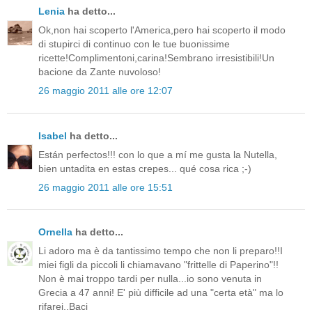
Lenia
ha detto...
Ok,non hai scoperto l'America,pero hai scoperto il modo
di stupirci di continuo con le tue buonissime
ricette!Complimentoni,carina!Sembrano irresistibili!Un
bacione da Zante nuvoloso!
26 maggio 2011 alle ore 12:07
Isabel
ha detto...
Están perfectos!!! con lo que a mí me gusta la Nutella,
bien untadita en estas crepes... qué cosa rica ;-)
26 maggio 2011 alle ore 15:51
Ornella
ha detto...
Li adoro ma è da tantissimo tempo che non li preparo!!I
miei figli da piccoli li chiamavano "frittelle di Paperino"!!
Non è mai troppo tardi per nulla...io sono venuta in
Grecia a 47 anni! E' più difficile ad una "certa età" ma lo
rifarei..Baci