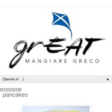
▼
26/05/11
pancakes