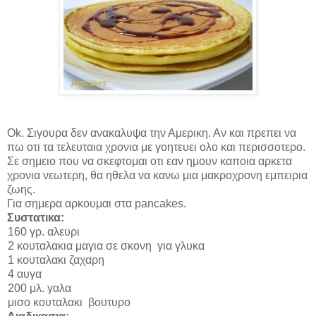
Ok
. Σιγουρα δεν ανακαλυψα την Αμερικη. Αν και πρεπει να
πω οτι τα τελευταια χρονια με γοητευει ολο και περισσοτερο.
Σε σημειο που να σκεφτομαι οτι εαν ημουν καποια αρκετα
χρονια νεωτερη, θα ηθελα να κανω μια μακροχρονη εμπειρια
ζωης.
Για σημερα αρκουμαι στα
pancakes.
Συστατικα:
160 γρ. αλευρι
2 κουταλακια μαγια σε σκονη για γλυκα
1 κουταλακι ζαχαρη
4 αυγα
200 μλ. γαλα
μισο κουταλακι βουτυρο