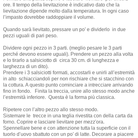
ore. Il tempo della lievitazione è indicativo dato che la
lievitazione dipende molto dalla temperatura. In ogni caso
l’impasto dovrebbe raddoppiare il volume.
Quando sarà lievitato, pressare un po’ e dividerlo in due
pezzi uguali di pari peso.
Dividere ogni pezzo in 3 parti. (meglio pesare le 3 parti
perché devono essere uguali). Prendere un pezzo alla volta
e lo tirarlo a salsiciotto
di circa 30 cm. di lunghezza e
larghezza di un dito).
Prendere i 3 salsiciotti formati, accostarli e unirli all’estremità
in alto
schiacciandoli per non rischiare che si stacchino con
la cottura. A questo punto cominciare a intrecciare arrivando
fino in fondo. Finita la treccia, unire allo stesso modo anche
l’estremità inferiore. Questa è la forma più classica.
Ripetere con l’altro pezzo allo stesso modo.
Sistemare le trecce in una teglia rivestita con della carta da
forno. Coprire e lasciare lievitare per mezz'ora.
Spennellare bene e con attenzione tutta la superficie con il
tuorlo d’uovo sbattuto con un po’ di latte. Decorare a piacere