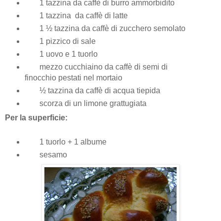
1 tazzina da caffè di burro ammorbidito
1 tazzina da caffè di latte
1 ½ tazzina da caffè di zucchero semolato
1 pizzico di sale
1 uovo e 1 tuorlo
mezzo cucchiaino da caffè di semi di
finocchio pestati nel mortaio
½ tazzina da caffè di acqua tiepida
scorza di un limone grattugiata
Per la superficie
:
1 tuorlo + 1 albume
sesamo