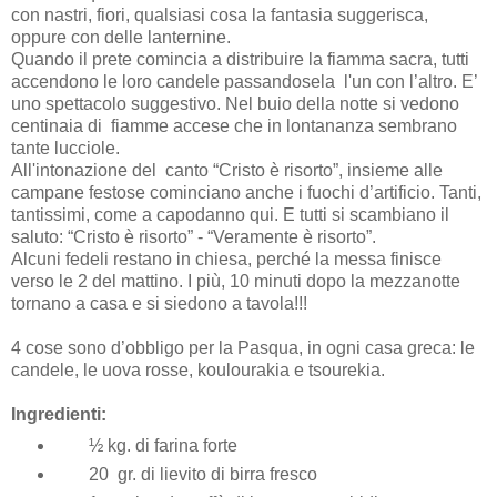
con nastri, fiori, qualsiasi cosa la fantasia suggerisca,
oppure con delle lanternine.
Quando il prete comincia a distribuire la fiamma sacra, tutti
accendono le loro candele passandosela l'un con l’altro. E’
uno spettacolo suggestivo. Nel buio della notte si vedono
centinaia di fiamme accese che in lontananza sembrano
tante lucciole.
All'intonazione del canto “Cristo è risorto”, insieme alle
campane festose cominciano anche i fuochi d’artificio. Tanti,
tantissimi, come a capodanno qui. E tutti si scambiano il
saluto: “Cristo è risorto” - “Veramente è risorto”.
Alcuni fedeli restano in chiesa, perché la messa finisce
verso le 2 del mattino. I più, 10 minuti dopo la mezzanotte
tornano a casa e si siedono a tavola!!!
4 cose sono d’obbligo per la Pasqua, in ogni casa greca: le
candele, le uova rosse, koulourakia e tsourekia.
Ingredienti:
½ kg. di farina forte
20 gr. di lievito di birra fresco