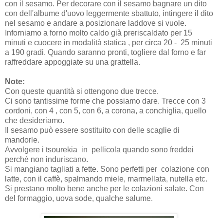
con il sesamo. Per decorare con il sesamo bagnare un dito
con dell'albume d'uovo leggermente sbattuto, intingere il dito
nel sesamo e andare a posizionare laddove si vuole.
Inforniamo a forno molto caldo già preriscaldato per 15
minuti e cuocere in modalità statica , per circa 20 -
25
minuti
a 190 gradi. Quando saranno pronti, togliere dal forno e far
raffreddare appoggiate su una grattella.
Note:
Con queste quantità si ottengono due trecce.
Ci sono tantissime forme che possiamo dare. Trecce con 3
cordoni, con 4 , con 5, con 6, a corona, a conchiglia, quello
che desideriamo.
Il sesamo può essere sostituito con delle scaglie di
mandorle.
Avvolgere i tsourekia in pellicola quando sono freddei
perché non induriscano.
Si mangiano tagliati a fette. Sono perfetti per colazione con
latte, con il caffè, spalmando miele, marmellata, nutella etc.
Si prestano molto bene anche per le colazioni salate. Con
del formaggio, uova sode, qualche salume.