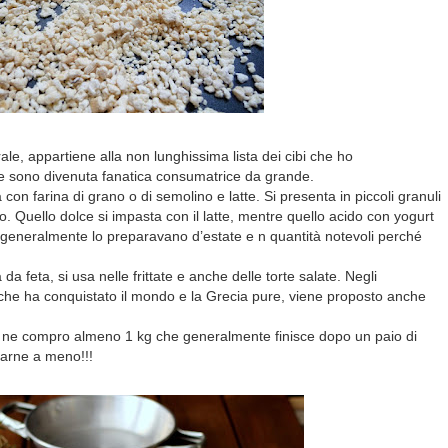
ale, appartiene alla non lunghissima lista dei cibi che ho
e sono divenuta fanatica consumatrice da grande.
ta con farina di grano o di semolino e latte. Si presenta in piccoli granuli
o. Quello dolce si impasta con il latte, mentre quello acido con yogurt
generalmente lo preparavano d’estate e n quantità notevoli perché
feta, si usa nelle frittate e anche delle torte salate. Negli
to che ha conquistato il mondo e la Grecia pure, viene proposto anche
io ne compro almeno 1 kg che generalmente finisce dopo un paio di
farne a meno!!!