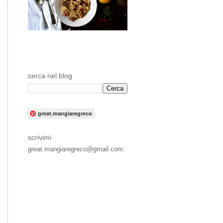
cerca nel blog
great.mangiaregreco
scrivimi
great.mangiaregreco@gmail.com