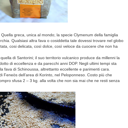
. Quella greca, unica al mondo; la specie Clymenum della famiglia
chia. Qualsiasi altra fava o cosiddetta tale dovessi trovare nel globo
utata, cosi delicata, così dolce, così veloce da cuocere che non ha
lla di Santorini; il suo territorio vulcanico produce da millenni la
otto di eccellenza e da parecchi anni DOP. Negli ultimi tempi sta
a fava di Schinoussa, altrettanto eccellente e parimenti cara.
di Feneòs dell’area di Korinto, nel Peloponneso. Costo più che
compro sfusa 2 – 3 kg. alla volta che non sia mai che ne resti senza