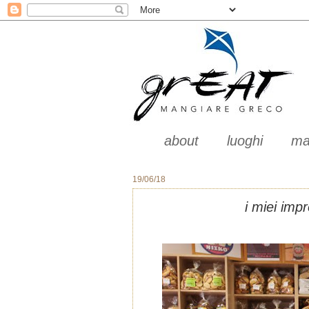
about
luoghi
ma
19/06/18
i miei imp