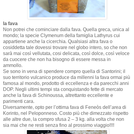
la fava
Non potrei che cominciare dalla fava. Quella greca, unica al
mondo; la specie Clymenum della famiglia Lathyrus cui
appartiene anche la cicerchia. Qualsiasi altra fava o
cosiddetta tale dovessi trovare nel globo intero, so che non
sarà mai così vellutata, cosi delicata, così dolce, così veloce
da cuocere che non ha bisogno di essere messa in
ammollo.
Se sono in vena di spendere compro quella di Santorini; il
suo territorio vulcanico produce da millenni la fava ormai più
famosa al mondo, prodotto di eccellenza e da parecchi anni
DOP. Negli ultimi tempi sta conquistando fette di mercato
anche la fava di Schinoussa, altrettanto eccellente e
parimenti cara.
Diversamente, opto per l’ottima fava di Feneòs dell’area di
Korinto, nel Peloponneso. Costo più che dimezzato rispetto
alle altre due, la compro sfusa 2 – 3 kg. alla volta che non
sia mai che ne resti senza fino al prossimo viaggio!!!!