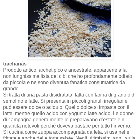
trachanàs
Prodotto antico, archetipico e ancestrale, appartiene alla
non lunghissima lista dei cibi che ho profondamente odiato
da piccola e ne sono divenuta fanatica consumatrice da
grande.
Si tratta di una pasta disidratata, fatta con farina di grano o di
semolino e latte. Si presenta in piccoli granuli irregolari e
può essere dolce o acidulo. Quello dolce si impasta con il
latte, mentre quello acido con yogurt o latte acido. Le donne
di campagna generalmente lo preparavano d’estate e n
quantità notevoli perché doveva bastare per tutto l’inverno.
Si cucina come zuppa accompagnata da feta, si usa nelle
frittate e anche delle torte salate. Negli ultimissimi anni, sulla