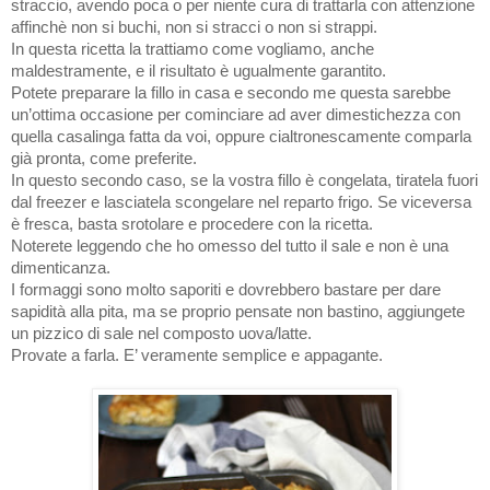
straccio, avendo poca o per niente cura di trattarla con attenzione
affinchè non si buchi, non si stracci o non si strappi.
In questa ricetta la trattiamo come vogliamo, anche
maldestramente, e il risultato è ugualmente garantito.
Potete preparare la fillo in casa e secondo me questa sarebbe
un’ottima occasione per cominciare ad aver dimestichezza con
quella casalinga fatta da voi, oppure cialtronescamente comparla
già pronta, come preferite.
In questo secondo caso, se la vostra fillo è congelata, tiratela fuori
dal freezer e lasciatela scongelare nel reparto frigo. Se viceversa
è fresca, basta srotolare e procedere con la ricetta.
Noterete leggendo che ho omesso del tutto il sale e non è una
dimenticanza.
I formaggi sono molto saporiti e dovrebbero bastare per dare
sapidità alla pita, ma se proprio pensate non bastino, aggiungete
un pizzico di sale nel composto uova/latte.
Provate a farla. E’ veramente semplice e appagante.