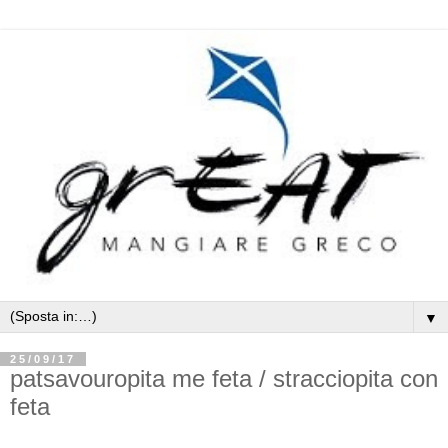
▼
25/09/17
patsavouropita me feta / stracciopita con
feta