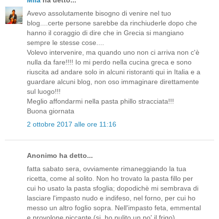
Avevo assolutamente bisogno di venire nel tuo
blog....certe persone sarebbe da rinchiuderle dopo che
hanno il coraggio di dire che in Grecia si mangiano
sempre le stesse cose....
Volevo intervenire, ma quando uno non ci arriva non c'è
nulla da fare!!!! Io mi perdo nella cucina greca e sono
riuscita ad andare solo in alcuni ristoranti qui in Italia e a
guardare alcuni blog, non oso immaginare direttamente
sul luogo!!!
Meglio affondarmi nella pasta phillo stracciata!!!
Buona giornata
2 ottobre 2017 alle ore 11:16
Anonimo ha detto...
fatta sabato sera, ovviamente rimaneggiando la tua
ricetta, come al solito. Non ho trovato la pasta fillo per
cui ho usato la pasta sfoglia; dopodichè mi sembrava di
lasciare l'impasto nudo e indifeso, nel forno, per cui ho
messo un altro foglio sopra. Nell'impasto feta, emmental
e provolone piccante (si, ho pulito un po' il frigo).