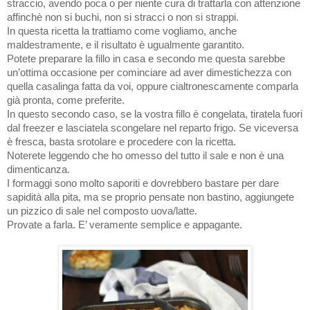
straccio, avendo poca o per niente cura di trattarla con attenzione
affinchè non si buchi, non si stracci o non si strappi.
In questa ricetta la trattiamo come vogliamo, anche
maldestramente, e il risultato è ugualmente garantito.
Potete preparare la fillo in casa e secondo me questa sarebbe
un’ottima occasione per cominciare ad aver dimestichezza con
quella casalinga fatta da voi, oppure cialtronescamente comparla
già pronta, come preferite.
In questo secondo caso, se la vostra fillo è congelata, tiratela fuori
dal freezer e lasciatela scongelare nel reparto frigo. Se viceversa
è fresca, basta srotolare e procedere con la ricetta.
Noterete leggendo che ho omesso del tutto il sale e non è una
dimenticanza.
I formaggi sono molto saporiti e dovrebbero bastare per dare
sapidità alla pita, ma se proprio pensate non bastino, aggiungete
un pizzico di sale nel composto uova/latte.
Provate a farla. E’ veramente semplice e appagante.