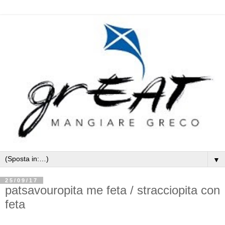
▼
25/09/17
patsavouropita me feta / stracciopita con
feta