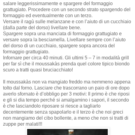
salare leggerissimamente e spargere del formaggio
grattugiato. Procedere con un secondo strato spargendo del
formaggio ed eventualmente con un terzo.
Versare il ragù sulle melanzane e con l’aiuto di un cucchiaio
(dalla parte del dorso) livellare bene.
Spargere sopra una manciata di formaggio grattugiato e
versare sopra la besciamella. Livellare sempre con l’aiuto
del dorso di un cucchiaio, spargere sopra ancora del
formaggio grattugiato.
Infornare per circa 40 minuti. Gli ultimi 5 – 7 in modalità grill
per far sì che il moussakàs prenda quel colore tipico biondo
scuro a tratti quasi bruciacchiato!
Il moussakàs non va mangiato freddo ma nemmeno appena
tolto dal forno. Lasciare che trascorrano un paio di ore dopo
averlo sfornato è d’obbligo per 3 motivi: Il primo è che riposi
e gli si dia tempo perché si amalgamino i sapori, il secondo
è che lasciandolo riposare si riesce a tagliarlo
decentemente senza spapolarlo e il terzo è che noi greci
non mangiamo del cibo bollente, a meno che non si tratti di
zuppe per malati!!!