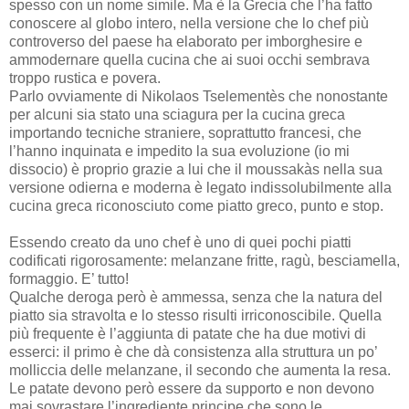
spesso con un nome simile. Ma è la Grecia che l’ha fatto
conoscere al globo intero, nella versione che lo chef più
controverso del paese ha elaborato per imborghesire e
ammodernare quella cucina che ai suoi occhi sembrava
troppo rustica e povera.
Parlo ovviamente di Nikolaos Tselementès che nonostante
per alcuni sia stato una sciagura per la cucina greca
importando tecniche straniere, soprattutto francesi, che
l’hanno inquinata e impedito la sua evoluzione (io mi
dissocio) è proprio grazie a lui che il moussakàs nella sua
versione odierna e moderna è legato indissolubilmente alla
cucina greca riconosciuto come piatto greco, punto e stop.
Essendo creato da uno chef è uno di quei pochi piatti
codificati rigorosamente: melanzane fritte, ragù, besciamella,
formaggio. E’ tutto!
Qualche deroga però è ammessa, senza che la natura del
piatto sia stravolta e lo stesso risulti irriconoscibile. Quella
più frequente è l’aggiunta di patate che ha due motivi di
esserci: il primo è che dà consistenza alla struttura un po’
molliccia delle melanzane, il secondo che aumenta la resa.
Le patate devono però essere da supporto e non devono
mai sovrastare l’ingrediente principe che sono le