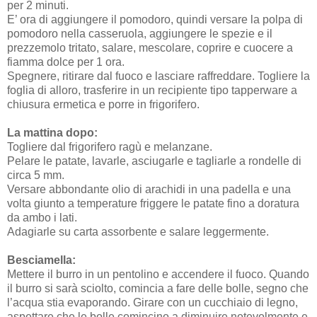
per 2 minuti.
E’ ora di aggiungere il pomodoro, quindi versare la polpa di
pomodoro nella casseruola, aggiungere le spezie e il
prezzemolo tritato, salare, mescolare, coprire e cuocere a
fiamma dolce per 1 ora.
Spegnere, ritirare dal fuoco e lasciare raffreddare. Togliere la
foglia di alloro, trasferire in un recipiente tipo tapperware a
chiusura ermetica e porre in frigorifero.
La mattina dopo:
Togliere dal frigorifero ragù e melanzane.
Pelare le patate, lavarle, asciugarle e tagliarle a rondelle di
circa 5 mm.
Versare abbondante olio di arachidi in una padella e una
volta giunto a temperature friggere le patate fino a doratura
da ambo i lati.
Adagiarle su carta assorbente e salare leggermente.
Besciamella:
Mettere il burro in un pentolino e accendere il fuoco. Quando
il burro si sarà sciolto, comincia a fare delle bolle, segno che
l’acqua stia evaporando. Girare con un cucchiaio di legno,
aspettare che le bolle comincino a diminuire notevolmente e