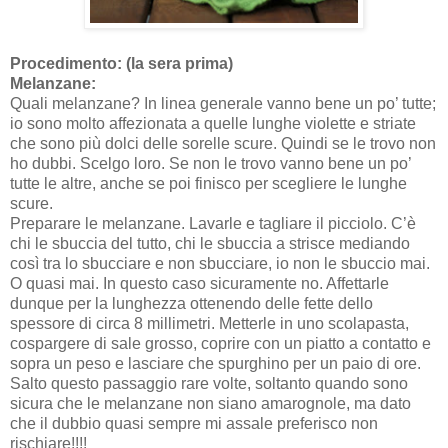
Procedimento: (la sera prima)
Melanzane:
Quali melanzane? In linea generale vanno bene un po’ tutte;
io sono molto affezionata a quelle lunghe violette e striate
che sono più dolci delle sorelle scure. Quindi se le trovo non
ho dubbi. Scelgo loro. Se non le trovo vanno bene un po’
tutte le altre, anche se poi finisco per scegliere le lunghe
scure.
Preparare le melanzane. Lavarle e tagliare il picciolo. C’è
chi le sbuccia del tutto, chi le sbuccia a strisce mediando
così tra lo sbucciare e non sbucciare, io non le sbuccio mai.
O quasi mai. In questo caso sicuramente no. Affettarle
dunque per la lunghezza ottenendo delle fette dello
spessore di circa 8 millimetri. Metterle in uno scolapasta,
cospargere di sale grosso, coprire con un piatto a contatto e
sopra un peso e lasciare che spurghino per un paio di ore.
Salto questo passaggio rare volte, soltanto quando sono
sicura che le melanzane non siano amarognole, ma dato
che il dubbio quasi sempre mi assale preferisco non
rischiare!!!!