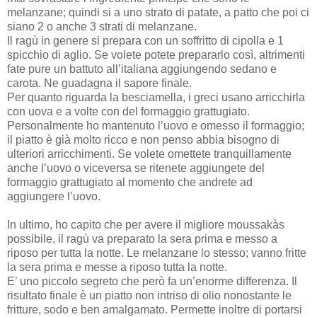
melanzane; quindi si a uno strato di patate, a patto che poi ci
siano 2 o anche 3 strati di melanzane.
Il ragù in genere si prepara con un soffritto di cipolla e 1
spicchio di aglio. Se volete potete prepararlo così, altrimenti
fate pure un battuto all’italiana aggiungendo sedano e
carota. Ne guadagna il sapore finale.
Per quanto riguarda la besciamella, i greci usano arricchirla
con uova e a volte con del formaggio grattugiato.
Personalmente ho mantenuto l’uovo e omesso il formaggio;
il piatto è già molto ricco e non penso abbia bisogno di
ulteriori arricchimenti. Se volete omettete tranquillamente
anche l’uovo o viceversa se ritenete aggiungete del
formaggio grattugiato al momento che andrete ad
aggiungere l’uovo.
In ultimo, ho capito che per avere il migliore moussakàs
possibile, il ragù va preparato la sera prima e messo a
riposo per tutta la notte. Le melanzane lo stesso; vanno fritte
la sera prima e messe a riposo tutta la notte.
E’ uno piccolo segreto che però fa un’enorme differenza. Il
risultato finale è un piatto non intriso di olio nonostante le
fritture, sodo e ben amalgamato. Permette inoltre di portarsi