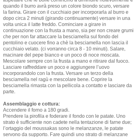
quando il burro avrà preso un colore biondo scuro, versare
la farina. Girare con il cucchiaio per incorporarla al burro e
dopo circa 2 minuti (girando continuamente) versare in una
volta unica il latte freddo. Cominciare a girare in
continuazione con la frusta a mano, sia per non creare grumi
che per non far attaccare la besciamella sul fondo del
pentolino e cuocere fino a chè la besciamella non lascia il
cucchiaio velato. (ci vorranno circa 8 - 10 minuti). Salare,
macinare del pepe bianco e un poco di noce moscata.
Mescolare sempre con la frusta a mano e ritirare dal fuoco.
Lasciare raffreddare un poco e aggiungere l’uovo
incorporandolo con la frusta. Versare un terzo della
besciamella nel ragù e mescolare bene. Coprire la
besciamella rimasta con la pellicola a contatto e lasciare da
parte.
Assemblaggio e cottura:
Accendere il forno a 180 gradi.
Prendere la pirofila e foderare il fondo con le patate. Uno
strato è sufficiente non cadete nella tentazione di farne due;
l’ortaggio del moussakas sono le melanzanze, le patate
servono da supporto. Fare quindi uno strato di melanzane