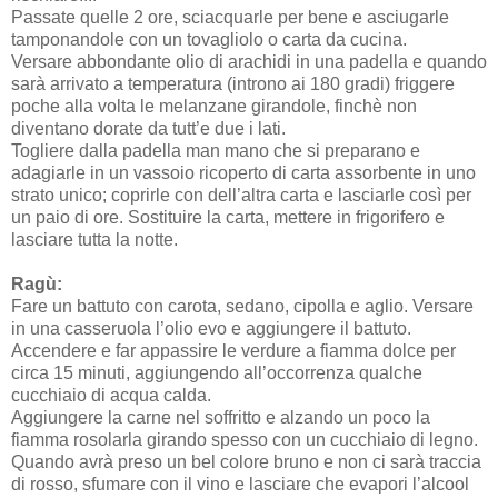
Passate quelle 2 ore, sciacquarle per bene e asciugarle
tamponandole con un tovagliolo o carta da cucina.
Versare abbondante olio di arachidi in una padella e quando
sarà arrivato a temperatura (introno ai 180 gradi) friggere
poche alla volta le melanzane girandole, finchè non
diventano dorate da tutt’e due i lati.
Togliere dalla padella man mano che si preparano e
adagiarle in un vassoio ricoperto di carta assorbente in uno
strato unico; coprirle con dell’altra carta e lasciarle così per
un paio di ore. Sostituire la carta, mettere in frigorifero e
lasciare tutta la notte.
Ragù:
Fare un battuto con carota, sedano, cipolla e aglio. Versare
in una casseruola l’olio evo e aggiungere il battuto.
Accendere e far appassire le verdure a fiamma dolce per
circa 15 minuti, aggiungendo all’occorrenza qualche
cucchiaio di acqua calda.
Aggiungere la carne nel soffritto e alzando un poco la
fiamma rosolarla girando spesso con un cucchiaio di legno.
Quando avrà preso un bel colore bruno e non ci sarà traccia
di rosso, sfumare con il vino e lasciare che evapori l’alcool