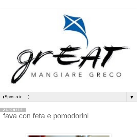
▼
26/09/16
fava con feta e pomodorini