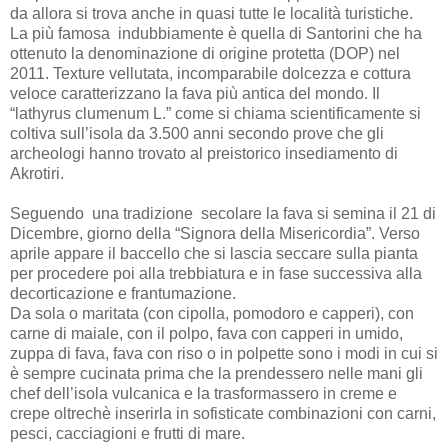
da allora si trova anche in quasi tutte le località turistiche.
La più famosa indubbiamente è quella di Santorini che ha
ottenuto la denominazione di origine protetta (DOP) nel
2011. Texture vellutata, incomparabile dolcezza e cottura
veloce caratterizzano la fava più antica del mondo. Il
“lathyrus clumenum L.” come si chiama scientificamente si
coltiva sull’isola da 3.500 anni secondo prove che gli
archeologi hanno trovato al preistorico insediamento di
Akrotiri.
Seguendo
una tradizione secolare la fava si semina il 21 di
Dicembre, giorno della “Signora della Misericordia”. Verso
aprile appare il baccello che si lascia seccare sulla pianta
per procedere poi alla trebbiatura e in fase successiva alla
decorticazione e frantumazione.
Da sola o maritata (con cipolla, pomodoro e capperi), con
carne di maiale, con il polpo, fava con capperi in umido,
zuppa di fava, fava con riso o in polpette sono i modi in cui si
è sempre cucinata prima che la prendessero nelle mani gli
chef dell’isola vulcanica e la trasformassero in creme e
crepe oltrechè inserirla in sofisticate combinazioni con carni,
pesci, cacciagioni e frutti di mare.