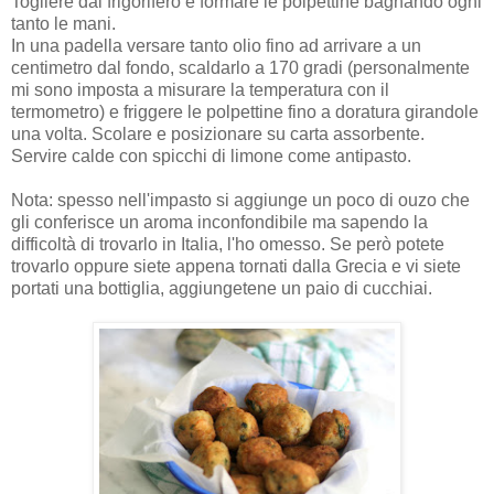
Togliere dal frigorifero e formare le polpettine bagnando ogni
tanto le mani.
In una padella versare tanto olio fino ad arrivare a un
centimetro dal fondo, scaldarlo a 170 gradi (personalmente
mi sono imposta a misurare la temperatura con il
termometro) e friggere le polpettine fino a doratura girandole
una volta. Scolare e posizionare su carta assorbente.
Servire calde con spicchi di limone come antipasto.
Nota: spesso nell'impasto si aggiunge un poco di ouzo che
gli conferisce un aroma inconfondibile ma sapendo la
difficoltà di trovarlo in Italia, l'ho omesso. Se però potete
trovarlo oppure siete appena tornati dalla Grecia e vi siete
portati una bottiglia, aggiungetene un paio di cucchiai.