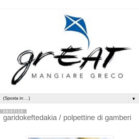
▼
08/07/16
garidokeftedakia / polpettine di gamberi