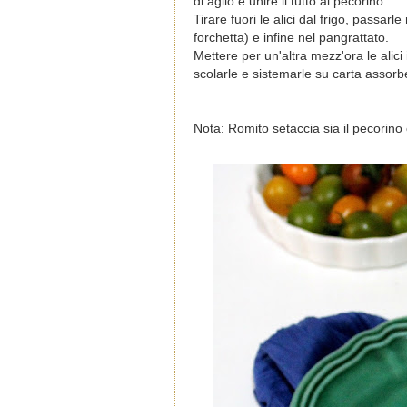
di aglio e unire il tutto al pecorino.
Tirare fuori le alici dal frigo, passarl
forchetta) e infine nel pangrattato.
Mettere per un'altra mezz'ora le alici i
scolarle e sistemarle su carta assor
Nota: Romito setaccia sia il pecorino 