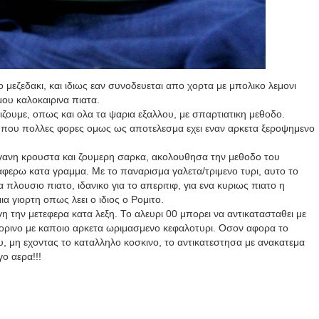
 μεζεδακι, και ιδιως εαν συνοδευεται απο χορτα με μπολικο λεμονι
ου καλοκαιρινα πιατα.
ζουμε, οπως και ολα τα ψαρια εξαλλου, με σπαρτιατικη μεθοδο.
, που πολλες φορες ομως ως αποτελεσμα εχει εναν αρκετα ξεροψημενο
αγανη κρουστα και ζουμερη σαρκα, ακολουθησα την μεθοδο του
αφερω κατα γραμμα. Με το παναρισμα γαλετα/τριμενο τυρι, αυτο το
πλουσιο πιατο, ιδανικο για το απεριτιφ, για ενα κυριως πιατο η
ια γιορτη οπως λεει ο ιδιος ο Ρομιτο.
 την μετεφερα κατα λεξη. Το αλευρι 00 μπορει να αντικατασταθει με
πεκορινο με καποιο αρκετα ωριμασμενο κεφαλοτυρι. Οσον αφορα το
ου, μη εχοντας το καταλληλο κοσκινο, το αντικατεστησα με ανακατεμα
γο αερα!!!