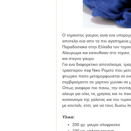
Ο τηγανιτος γαυρος ειναι ενα υπεροχο
αποτελει ενα απο τα πιο αγαπημενα μ
Παραδοσιακα στην Ελλαδα τον τηγανι
Αλευρωμα και κατευθειαν στο τηγανι
και στεγνο γαυρο.
Για ενα διαφορετικο αποτελεσμα, τρ
τριαστερου σεφ Νικο Ρομιτο που μετ
φτωχικο πιατο μεταμορφωνεται σε ενα 
σερβιρισμεντο σε χαρτινο χωνακι σε μ
Οπως ανεφερα πιο πανω, την συνταγη
αλευρι για ολες τις χρησεις και το 
κοσκινισμα της γαλετας και του τυρι
με κουταλι, ετσι, για να τους δωσω λι
Υλικα
:
200 γρ. γαυρο ολοφρεσκο
100 γρ. γαλετα τριμενη