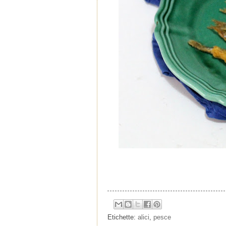
Etichette:
alici
,
pesce