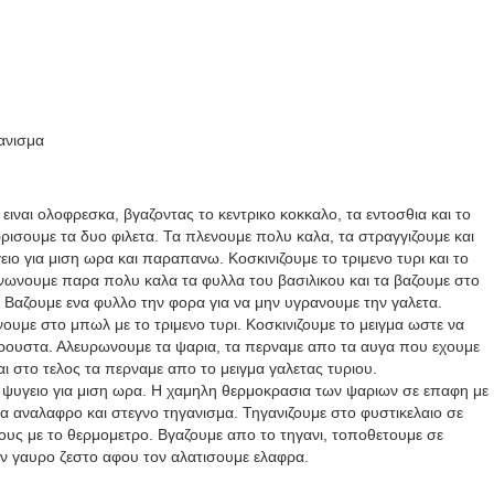
γανισμα
ειναι ολοφρεσκα, βγαζοντας το κεντρικο κοκκαλο, τα εντοσθια και το
ρισουμε τα δυο φιλετα. Τα πλενουμε πολυ καλα, τα στραγγιζουμε και
ιο για μιση ωρα και παραπανω. Κοσκινιζουμε το τριμενο τυρι και το
νωνουμε παρα πολυ καλα τα φυλλα του βασιλικου και τα βαζουμε στο
α. Βαζουμε ενα φυλλο την φορα για να μην υγρανουμε την γαλετα.
ουμε στο μπωλ με το τριμενο τυρι. Κοσκινιζουμε το μειγμα ωστε να
κρουστα. Αλευρωνουμε τα ψαρια, τα περναμε απο τα αυγα που εχουμε
αι στο τελος τα περναμε απο το μειγμα γαλετας τυριου.
 ψυγειο για μιση ωρα. Η χαμηλη θερμοκρασια των ψαριων σε επαφη με
να αναλαφρο και στεγνο τηγανισμα. Τηγανιζουμε στο φυστικελαιο σε
υς με το θερμομετρο. Βγαζουμε απο το τηγανι, τοποθετουμε σε
ον γαυρο ζεστο αφου τον αλατισουμε ελαφρα.