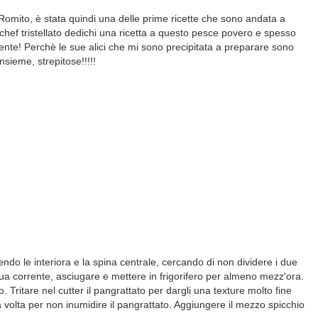
ko Romito, è stata quindi una delle prime ricette che sono andata a
 chef tristellato dedichi una ricetta a questo pesce povero e spesso
ente! Perchè le sue alici che mi sono precipitata a preparare sono
nsieme, strepitose!!!!!
liendo le interiora e la spina centrale, cercando di non dividere i due
qua corrente, asciugare e mettere in frigorifero per almeno mezz'ora.
o. Tritare nel cutter il pangrattato per dargli una texture molto fine
lla volta per non inumidire il pangrattato. Aggiungere il mezzo spicchio