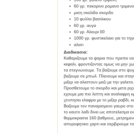
60 γρ. πεκορινο ρομανο τριμενο
μιση σκελιδα σκορδο
10 φυλλα βασιλικου
60 γρ. αυγα
60 γρ. Αλευρι 00
1000 γρ. φυστικελαιο για το τη
αλατι
Διαδικασια
:
Καθαριζουμε τα ψαρια που πρεπει να 
κεφαλι, φροντιζοντας ομως να μην χω
τα στεγνωνουμε. Τα βαζουμε στο ψυγε
βαζουμε σε μπωλ. Πλενουμε και στεγ
μιξερ να αλεστουν μαζι με την γαλετ
Προσθετουμε το σκορδο και μετα ριχν
εχουμε μια πιο λεπτη και αναλαφρη 
χτυπησει ελαφρα με το μιξερ ραβδι, κ
Βαζουμε τον παναρισμενο γαυρο στο
το καυτο λαδι δινει ως αποτελεσμα ε
θερμοκρασια 160 βαθμους, μετρημενο
αποροφητικο χαρτι και σερβιρουμε τ