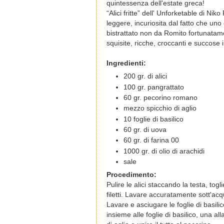
quintessenza dell'estate greca!
“Alici fritte” dell' Unforketable di Ni
leggere, incuriosita dal fatto che uno
bistrattato non da Romito fortunatam
squisite, ricche, croccanti e succose i
Ingredienti:
200 gr. di alici
100 gr. pangrattato
60 gr. pecorino romano
mezzo spicchio di aglio
10 foglie di basilico
60 gr. di uova
60 gr. di farina 00
1000 gr. di olio di arachidi
sale
Procedimento:
Pulire le alici staccando la testa, tog
filetti. Lavare accuratamente sott'ac
Lavare e asciugare le foglie di basilic
insieme alle foglie di basilico, una a