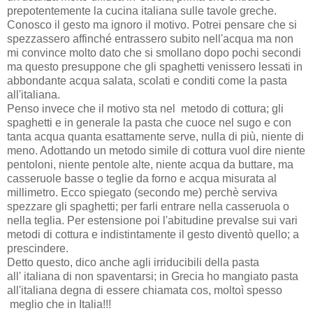
prepotentemente la cucina italiana sulle tavole greche.
Conosco il gesto ma ignoro il motivo. Potrei pensare che si
spezzassero affinché entrassero subito nell'acqua ma non
mi convince molto dato che si smollano dopo pochi secondi
ma questo presuppone che gli spaghetti venissero lessati in
abbondante acqua salata, scolati e conditi come la pasta
all'italiana.
Penso invece che il motivo sta nel metodo di cottura; gli
spaghetti e in generale la pasta che cuoce nel sugo e con
tanta acqua quanta esattamente serve, nulla di più, niente di
meno. Adottando un metodo simile di cottura vuol dire niente
pentoloni, niente pentole alte, niente acqua da buttare, ma
casseruole basse o teglie da forno e acqua misurata al
millimetro. Ecco spiegato (secondo me) perchè serviva
spezzare gli spaghetti; per farli entrare nella casseruola o
nella teglia. Per estensione poi l'abitudine prevalse sui vari
metodi di cottura e indistintamente il gesto diventò quello; a
prescindere.
Detto questo, dico anche agli irriducibili della pasta
all'
italiana di non spaventarsi; in Grecia ho mangiato pasta
all'italiana degna di essere chiamata cos, moltoì spesso
meglio che in Italia
!!!