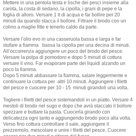
Mettere in una pentola testa e lische dei pesci insieme alla
carota, la costa di sedano, la cipolla, i grani di pepe e la
foglia di alloro. Versare 1 lt di acqua e far bollire per 20
minuti da quando stacca il bollore. Filtrare il brodo con un
colino a maglie fitte e tenerlo caldo da parte.
Versare l’olio evo in una casseruola bassa e larga e far
stufare a fiamma bassa la cipolla per una decina di minuti.
All’occorrenza aggiungere un poco del brodo del pesce.
Versare la polpa di pomodoro e dopo 5 minuti di cottura
versare il vino. Far evaporare parte dei liquidi alzando un
poco la fiamma.
Dopo 5 minuti abbassare la fiamma, salare leggermente e
continuare la cottura per altri 10 minuti. Aggiungere i filetti
del pesce e cuocere per 10 - 15 minuti girandoli una volta.
Togliere i filetti del pesce sistemandoli in un piatto. Versare 4
mestoli di brodo nel sugo e dopo che avrà staccato il bollore
spezzare e buttare la pasta. Cuocerla girando con
delicatezza ogni tanto e aggiungendo brodo poco alla volta.
Verso fino cottura controllare il sale, aggiungere il
prezzemolo, mescolare e unire i filetti del pesce. Cuocere