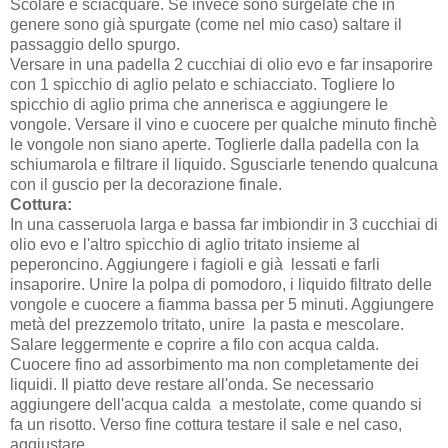
Scolare e sciacquare. Se invece sono surgelate che in
genere sono già spurgate (come nel mio caso) saltare il
passaggio dello spurgo.
Versare in una padella 2 cucchiai di olio evo e far insaporire
con 1 spicchio di aglio pelato e schiacciato. Togliere lo
spicchio di aglio prima che annerisca e aggiungere le
vongole. Versare il vino e cuocere per qualche minuto finchè
le vongole non siano aperte. Toglierle dalla padella con la
schiumarola e filtrare il liquido. Sgusciarle tenendo qualcuna
con il guscio per la decorazione finale.
Cottura:
In una casseruola larga e bassa far imbiondir in 3 cucchiai di
olio evo e l'altro spicchio di aglio tritato insieme al
peperoncino. Aggiungere i fagioli e già lessati e farli
insaporire. Unire la polpa di pomodoro, i liquido filtrato delle
vongole e cuocere a fiamma bassa per 5 minuti. Aggiungere
metà del prezzemolo tritato, unire la pasta e mescolare.
Salare leggermente e coprire a filo con acqua calda.
Cuocere fino ad assorbimento ma non completamente dei
liquidi. Il piatto deve restare all'onda. Se necessario
aggiungere dell'acqua calda a mestolate, come quando si
fa un risotto. Verso fine cottura testare il sale e nel caso,
aggiustare.