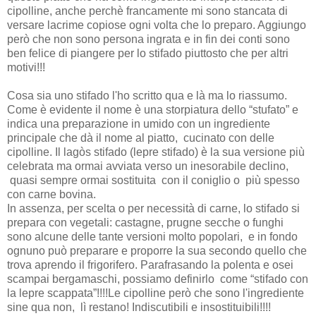
cipolline, anche perchè francamente mi sono stancata di
versare lacrime copiose ogni volta che lo preparo. Aggiungo
però che non sono persona ingrata e in fin dei conti sono
ben felice di piangere per lo stifado piuttosto che per altri
motivi!!!
Cosa sia uno stifado l'ho scritto qua e là ma lo riassumo.
Come è evidente il nome è una storpiatura dello “stufato” e
indica una preparazione in umido con un ingrediente
principale che dà il nome al piatto, cucinato con delle
cipolline. Il lagòs stifado (lepre stifado) è la sua versione più
celebrata ma ormai avviata verso un inesorabile declino,
quasi sempre ormai sostituita con il coniglio o più spesso
con carne bovina.
In assenza, per scelta o per necessità di carne, lo stifado si
prepara con vegetali: castagne, prugne secche o funghi
sono alcune delle tante versioni molto popolari, e in fondo
ognuno può preparare e proporre la sua secondo quello che
trova aprendo il frigorifero. Parafrasando la polenta e osei
scampai bergamaschi, possiamo definirlo come “stifado con
la lepre scappata”!!!!Le cipolline però che sono l'ingrediente
sine qua non, lì restano! Indiscutibili e insostituibili!!!!