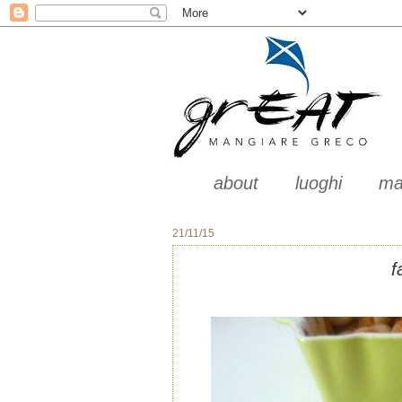
about
luoghi
ma
21/11/15
f