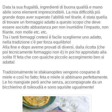
Data la sua frugalità, ingredienti di buona qualità e mano
abile sono elementi imprescindibili. La mia difficoltà più
grande dopo aver superato l'abilità nel tirarle, è stata quella
di trovare un formaggio adatto a questo scopo che deve
essere asciutto abbastanza per non inumidire l'impasto, non
filante, non molle etc. etc.
Tra i tanti formaggi cretesi è facile sceglierne uno adatto,
nella tradizione c'è per forza equilibrio!
Alla fine e dopo averne provati di diversi, dalla ricotta (che
poi tecnicamente formaggio non è) in poi ho approdato alla
solita
!!! feta che con qualche piccolo accorgimento ben si
adatta!
Tradizionalmente le sfakianopites vengono cosparse di
miele e così ho fatto; feta e miele si abbinano perfettamente.
Le ho mangiate però anche senza, accompagnate da un
bicchierino di tsikoudià e sono squisite ugualmente!