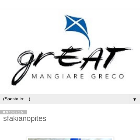
▼
09/06/15
sfakianopites