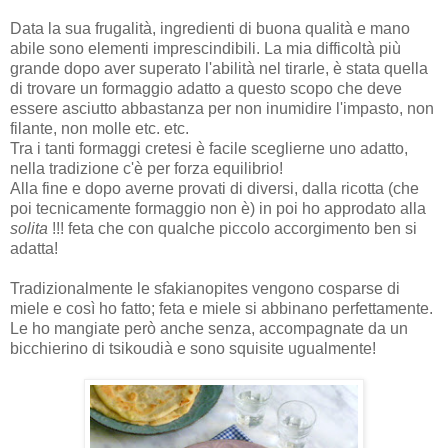
Data la sua frugalità, ingredienti di buona qualità e mano
abile sono elementi imprescindibili. La mia difficoltà più
grande dopo aver superato l'abilità nel tirarle, è stata quella
di trovare un formaggio adatto a questo scopo che deve
essere asciutto abbastanza per non inumidire l'impasto, non
filante, non molle etc. etc.
Tra i tanti formaggi cretesi è facile sceglierne uno adatto,
nella tradizione c'è per forza equilibrio!
Alla fine e dopo averne provati di diversi, dalla ricotta (che
poi tecnicamente formaggio non è) in poi ho approdato alla
solita
!!! feta che con qualche piccolo accorgimento ben si
adatta!
Tradizionalmente le sfakianopites vengono cosparse di
miele e così ho fatto; feta e miele si abbinano perfettamente.
Le ho mangiate però anche senza, accompagnate da un
bicchierino di tsikoudià e sono squisite ugualmente!