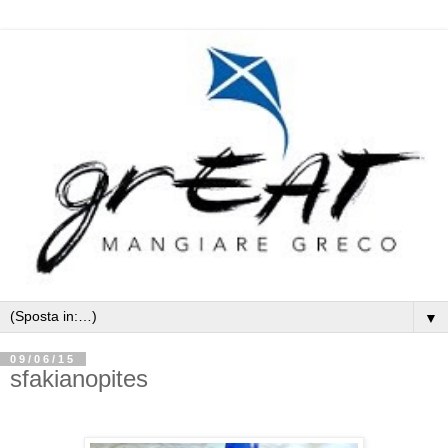
▼
09/06/15
sfakianopites