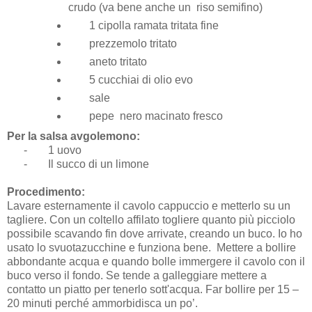
crudo (va bene anche un riso semifino)
1 cipolla ramata tritata fine
prezzemolo tritato
aneto tritato
5 cucchiai di olio evo
sale
pepe nero macinato fresco
Per la salsa avgolemono:
-
1 uovo
-
Il succo di un limone
Procedimento:
Lavare esternamente il cavolo cappuccio e metterlo su un
tagliere. Con un coltello affilato togliere quanto più picciolo
possibile scavando fin dove arrivate, creando un buco. Io ho
usato lo svuotazucchine e funziona bene. Mettere a bollire
abbondante acqua e quando bolle immergere il cavolo con il
buco verso il fondo. Se tende a galleggiare mettere a
contatto un piatto per tenerlo sott'acqua. Far bollire per 15 –
20 minuti perché ammorbidisca un po’.