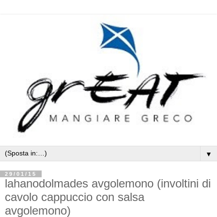
▼
29/01/15
lahanodolmades avgolemono (involtini di
cavolo cappuccio con salsa
avgolemono)