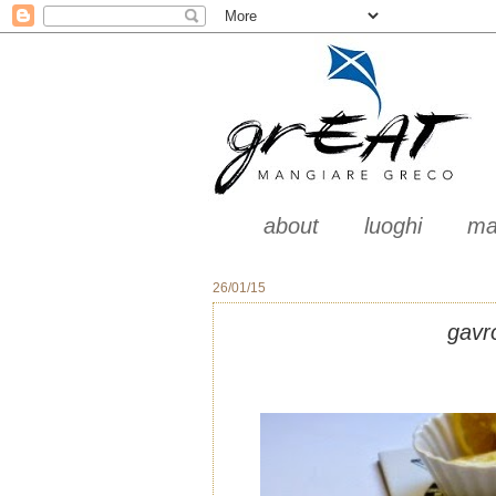
about
luoghi
ma
26/01/15
gavro