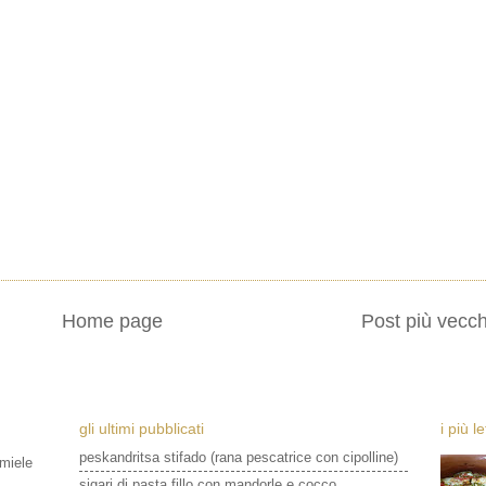
Home page
Post più vecch
gli ultimi pubblicati
i più l
peskandritsa stifado (rana pescatrice con cipolline)
 miele
sigari di pasta fillo con mandorle e cocco