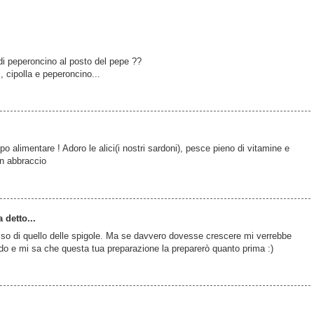
i peperoncino al posto del pepe ??
, cipolla e peperoncino...
o alimentare ! Adoro le alici(i nostri sardoni), pesce pieno di vitamine e
Un abbraccio
 detto...
sso di quello delle spigole. Ma se davvero dovesse crescere mi verrebbe
odo e mi sa che questa tua preparazione la preparerò quanto prima :)