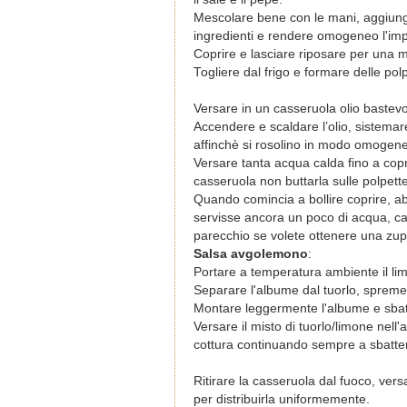
Mescolare bene con le mani, aggiunge
ingredienti e rendere omogeneo l'im
Coprire e lasciare riposare per una m
Togliere dal frigo e formare delle po
Versare in un casseruola olio bastevo
Accendere e scaldare l’olio, sistemare
affinchè si rosolino in modo omogen
Versare tanta acqua calda fino a copr
casseruola non buttarla sulle polpett
Quando comincia a bollire coprire, a
servisse ancora un poco di acqua, ca
parecchio se volete ottenere una zup
Salsa avgolemono
:
Portare a temperatura ambiente il lim
Separare l'albume dal tuorlo, spremere
Montare leggermente l'albume e sbatte
Versare il misto di tuorlo/limone ne
cottura continuando sempre a sbatte
Ritirare la casseruola dal fuoco, ver
per distribuirla uniformemente.