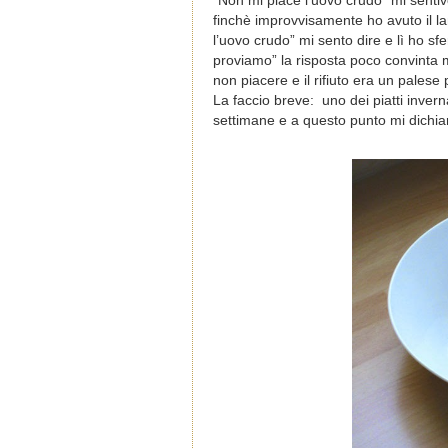
“Non mi piace l’uovo crudo” mi sentivo
finchè improvvisamente ho avuto il l
l’uovo crudo” mi sento dire e lì ho sf
proviamo” la risposta poco convinta 
non piacere e il rifiuto era un palese 
La faccio breve: uno dei piatti invern
settimane e a questo punto mi dichiar