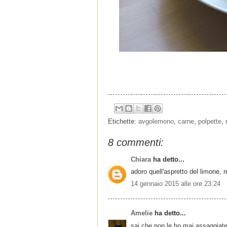
Etichette:
avgolemono
,
carne
,
polpette
,
8 commenti:
Chiara
ha detto...
adoro quell'aspretto del limone, r
14 gennaio 2015 alle ore 23:24
Amelie
ha detto...
sai che non le ho mai assaggiate?