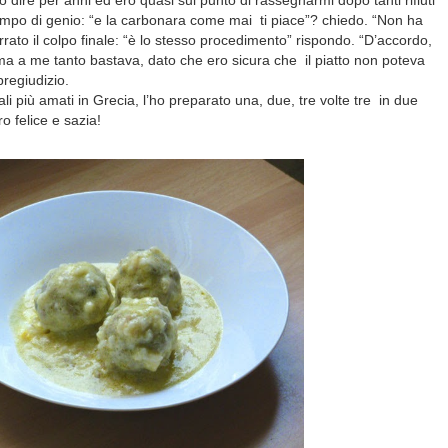
 dire per anni ed ero quasi sul punto di rassegnarmi dopo tanti rifiuti
ampo di genio: “e la carbonara come mai ti piace”? chiedo. “Non ha
errato il colpo finale: “è lo stesso procedimento” rispondo. “D’accordo,
ma a me tanto bastava, dato che ero sicura che il piatto non poteva
pregiudizio.
ali più amati in Grecia, l’ho preparato una, due, tre volte tre in due
o felice e sazia!