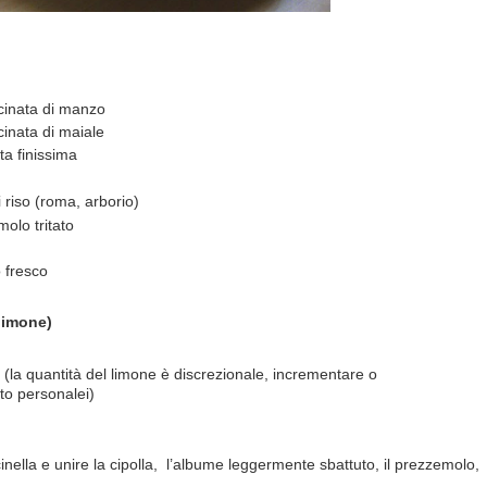
cinata di manzo
cinata di maiale
ata finissima
i riso (roma, arborio)
olo tritato
 fresco
limone)
e (la quantità del limone è discrezionale, incrementare o
to personalei)
nella e unire la cipolla, l’albume leggermente sbattuto, il prezzemolo,