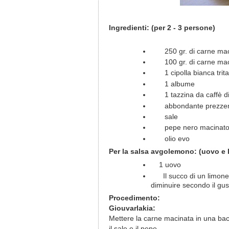
Ingredienti: (per 2 - 3 persone)
250 gr. di carne ma
100 gr. di carne ma
1 cipolla bianca trit
1 albume
1 tazzina da caffè d
abbondante prezzem
sale
pepe nero macinato
olio evo
Per la salsa avgolemono: (uovo e 
1 uovo
Il succo di un limon
diminuire secondo il gus
Procedimento:
Giouvarlakia:
Mettere la carne macinata in una baci
il sale e il pepe.