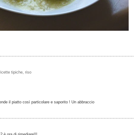
ricette tipiche
,
riso
ende il piatto così particolare e saporito ! Un abbraccio
 è ora di rimediare!!!