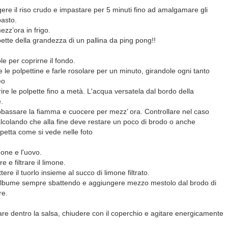
re il riso crudo e impastare per 5 minuti fino ad amalgamare gli
pasto.
ezz’ora in frigo.
lpette della grandezza di un pallina da ping pong!!
le per coprirne il fondo.
 le polpettine e farle rosolare per un minuto, girandole ogni tanto
eo
ire le polpette fino a metà. L'acqua versatela dal bordo della
e.
bbassare la fiamma e cuocere per mezz’ ora. Controllare nel caso
lcolando che alla fine deve restare un poco di brodo o anche
petta come si vede nelle foto
one e l'uovo.
 e filtrare il limone.
re il tuorlo insieme al succo di limone filtrato.
ll'albume sempre sbattendo e aggiungere mezzo mestolo dal brodo di
re.
sare dentro la salsa, chiudere con il coperchio e agitare energicamente