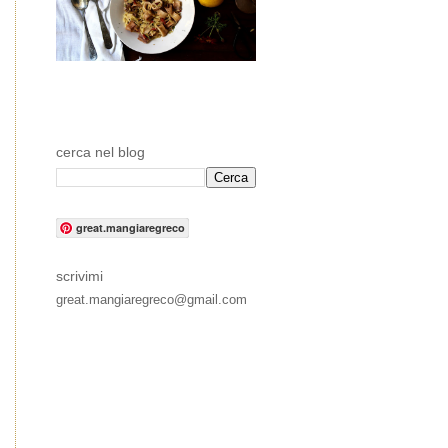
cerca nel blog
great.mangiaregreco
scrivimi
great.mangiaregreco@gmail.com