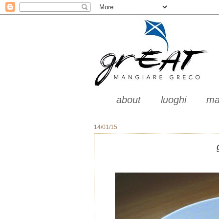
about
luoghi
ma
14/01/15