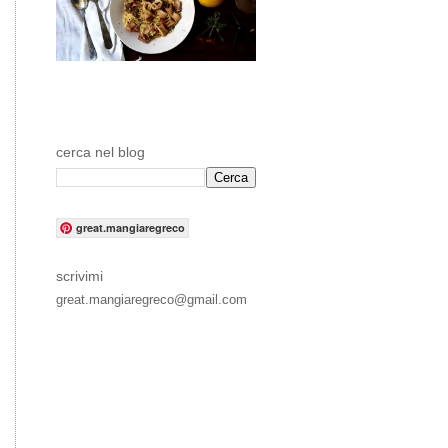
cerca nel blog
great.mangiaregreco
scrivimi
great.mangiaregreco@gmail.com