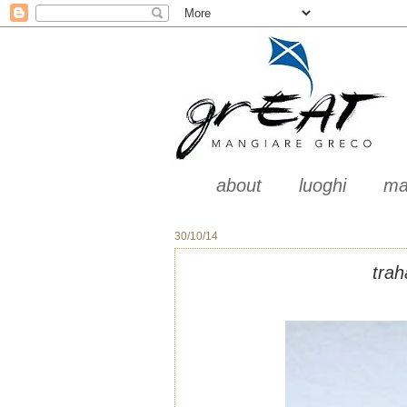
about
luoghi
ma
30/10/14
trah