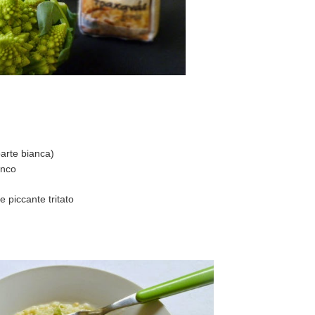
 parte bianca)
anco
 piccante tritato