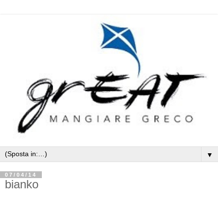
▼
07/04/14
bianko