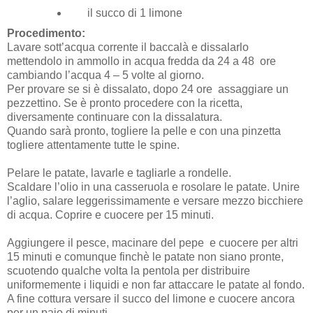
il succo di 1 limone
Procedimento:
Lavare sott’acqua corrente il baccalà e dissalarlo
mettendolo in ammollo in acqua fredda da 24 a 48 ore
cambiando l’acqua 4 – 5 volte al giorno.
Per provare se si è dissalato, dopo 24 ore assaggiare un
pezzettino. Se è pronto procedere con la ricetta,
diversamente continuare con la dissalatura.
Quando sarà pronto, togliere la pelle e con una pinzetta
togliere attentamente tutte le spine.
Pelare le patate, lavarle e tagliarle a rondelle.
Scaldare l’olio in una casseruola e rosolare le patate. Unire
l’aglio, salare leggerissimamente e versare mezzo bicchiere
di acqua. Coprire e cuocere per 15 minuti.
Aggiungere il pesce, macinare del pepe e cuocere per altri
15 minuti e comunque finchè le patate non siano pronte,
scuotendo qualche volta la pentola per distribuire
uniformemente i liquidi e non far attaccare le patate al fondo.
A fine cottura versare il succo del limone e cuocere ancora
per un paio di minuti.