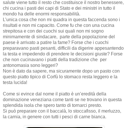
salute viene tutto il resto che costituisce il nostro benessere,
chi cucina i pasti dei capi di Stato e dei ministri in tutto il
mondo ha delle enormi responsabilità.
L’unica cosa che non mi quadra in questa faccenda sono i
risultati e non mi capacito. Come fu che con una cucina
strepitosa e con dei cuochi sui quali non mi sogno
minimamente di sindacare, parte della popolazione del
paese è arrivato a patire la fame? Forse che i cuochi
preparavano pasti pesanti, difficili da digerire appesantendo
la testa e impedendo di prendere le decisioni giuste? Forse
che non cucinavano i piatti della tradizione che per
antonomasia sono leggeri?
Non è dato da sapere, ma sicuramente dopo un pasto con
questo piatto tipico di Corfù lo stomaco resta leggero e la
testa lucida!
Come si evince dal nome il piatto è un’eredità della
dominazione veneziana come tanti se ne trovano in questa
splendida isola che spero tanto di tornarci presto.
Si può preparare con il baccalà, lo stoccafisso, il merluzzo,
la carnia, in genere con tutti i pesci di carne bianca.