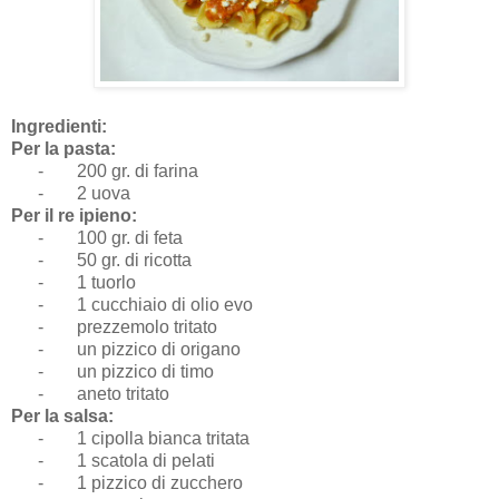
Ingredienti:
Per la pasta:
-
200 gr. di farina
-
2 uova
Per il re ipieno:
-
100 gr. di feta
-
50 gr. di ricotta
-
1 tuorlo
-
1 cucchiaio di olio evo
-
prezzemolo tritato
-
un pizzico di origano
-
un pizzico di timo
-
aneto tritato
Per la salsa:
-
1 cipolla bianca tritata
-
1 scatola di pelati
-
1 pizzico di zucchero