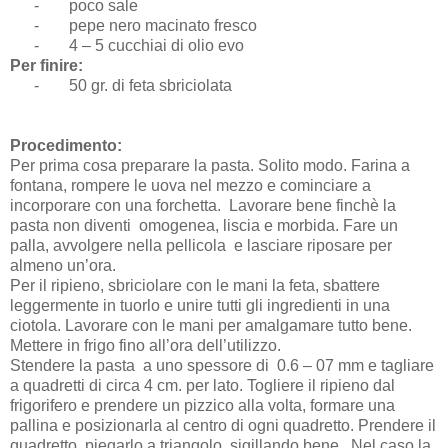
-
poco sale
-
pepe nero macinato fresco
-
4 – 5 cucchiai di olio evo
Per finire:
-
50 gr. di feta sbriciolata
Procedimento:
Per prima cosa preparare la pasta. Solito modo. Farina a
fontana, rompere le uova nel mezzo e cominciare a
incorporare con una forchetta. Lavorare bene finchè la
pasta non diventi omogenea, liscia e morbida. Fare un
palla, avvolgere nella pellicola e lasciare riposare per
almeno un’ora.
Per il ripieno, sbriciolare con le mani la feta, sbattere
leggermente in tuorlo e unire tutti gli ingredienti in una
ciotola. Lavorare con le mani per amalgamare tutto bene.
Mettere in frigo fino all’ora dell’utilizzo.
Stendere la pasta a uno spessore di 0.6 – 07 mm e tagliare
a quadretti di circa 4 cm. per lato. Togliere il ripieno dal
frigorifero e prendere un pizzico alla volta, formare una
pallina e posizionarla al centro di ogni quadretto. Prendere il
quadretto, piegarlo a triangolo sigillando bene. Nel caso la