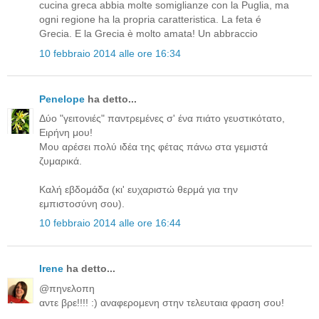
cucina greca abbia molte somiglianze con la Puglia, ma
ogni regione ha la propria caratteristica. La feta é
Grecia. E la Grecia è molto amata! Un abbraccio
10 febbraio 2014 alle ore 16:34
Penelope
ha detto...
Δύο "γειτονιές" παντρεμένες σ' ένα πιάτο γευστικότατο,
Ειρήνη μου!
Μου αρέσει πολύ ιδέα της φέτας πάνω στα γεμιστά
ζυμαρικά.
Καλή εβδομάδα (κι' ευχαριστώ θερμά για την
εμπιστοσύνη σου).
10 febbraio 2014 alle ore 16:44
Irene
ha detto...
@πηνελοπη
αντε βρε!!!! :) αναφερομενη στην τελευταια φραση σου!