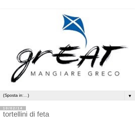
▼
10/02/14
tortellini di feta