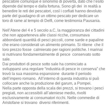
pescatore comunque è sinonimo di povertà, dato che l’esito
dipende dal tempo e dalla fortuna. Sono gli dei in realtà a
benedire le reti dei pescatori, così i corfiati hanno devoluto
parte del guadagno di un ottimo pescato per dedicare un
toro di rame al tempio di Delfi, come testimonia Pausania.
Nell’Atene del 4 e 5 secolo a.C, la maggioranza dei cittadini
che non apparteneva alle classi ricche, consumava
abbondanti quantità di pesci piccoli, come sarde e papaline
che erano considerati un alimento primario. Si ritiene che il
loro prezzo fosse calmierato per ragioni politiche. I marinai
si nutrivano fondamentalmente di pesce conservato sotto
sale.
Dai produttori di pesce sotto sale ha cominciato a
svilupparsi una regolare “industria di pesce in conserva” che
trovò la sua massima espansione durante il periodo
dell’impero romano. All’interno di questa industria si può
collocare anche la produzione del garum, a Pompei.
Nella parte opposta della scala dei prezzi, si trovano i pesci
pregiati, non accessibili all’ateniese medio, rivolti
esclusivamente ai consumatori ricchi. Nelle commedie di
Aristofane si trovano diversi riferimenti.