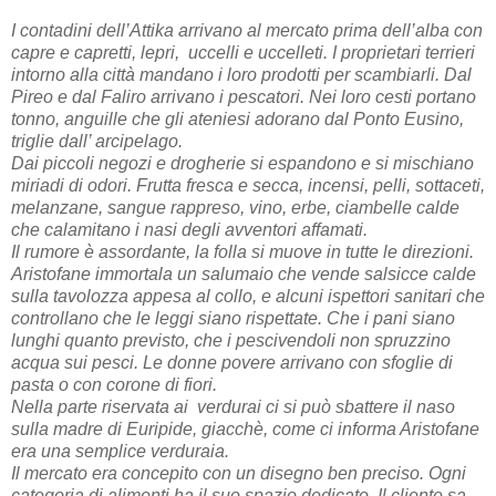
I contadini dell’Attika arrivano al mercato prima dell’alba con
capre e capretti, lepri, uccelli e uccelleti. I proprietari terrieri
intorno alla città mandano i loro prodotti per scambiarli. Dal
Pireo e dal Faliro arrivano i pescatori. Nei loro cesti portano
tonno, anguille che gli ateniesi adorano dal Ponto Eusino,
triglie dall’ arcipelago.
Dai piccoli negozi e drogherie si espandono e si mischiano
miriadi di odori. Frutta fresca e secca, incensi, pelli, sottaceti,
melanzane, sangue rappreso, vino, erbe, ciambelle calde
che calamitano i nasi degli avventori affamati.
Il rumore è assordante, la folla si muove in tutte le direzioni.
Aristofane immortala un salumaio che vende salsicce calde
sulla tavolozza appesa al collo, e alcuni ispettori sanitari che
controllano che le leggi siano rispettate. Che i pani siano
lunghi quanto previsto, che i pescivendoli non spruzzino
acqua sui pesci. Le donne povere arrivano con sfoglie di
pasta o con corone di fiori.
Nella parte riservata ai verdurai ci si può sbattere il naso
sulla madre di Euripide, giacchè, come ci informa Aristofane
era una semplice verduraia.
Il mercato era concepito con un disegno ben preciso. Ogni
categoria di alimenti ha il suo spazio dedicato. Il cliente sa