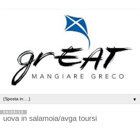
▼
29/09/13
uova in salamoia/avga toursi