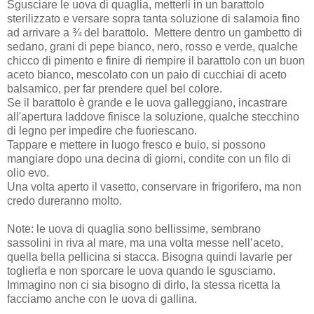
Sgusciare le uova di quaglia, metterli in un barattolo
sterilizzato e versare sopra tanta soluzione di salamoia fino
ad arrivare a ¾ del barattolo. Mettere dentro un gambetto di
sedano, grani di pepe bianco, nero, rosso e verde, qualche
chicco di pimento e finire di riempire il barattolo con un buon
aceto bianco, mescolato con un paio di cucchiai di aceto
balsamico, per far prendere quel bel colore.
Se il barattolo è grande e le uova galleggiano, incastrare
all'apertura laddove finisce la soluzione, qualche stecchino
di legno per impedire che fuoriescano.
Tappare e mettere in luogo fresco e buio, si possono
mangiare dopo una decina di giorni, condite con un filo di
olio evo.
Una volta aperto il vasetto, conservare in frigorifero, ma non
credo dureranno molto.
Note: le uova di quaglia sono bellissime, sembrano
sassolini in riva al mare, ma una volta messe nell’aceto,
quella bella pellicina si stacca. Bisogna quindi lavarle per
toglierla e non sporcare le uova quando le sgusciamo.
Immagino non ci sia bisogno di dirlo, la stessa ricetta la
facciamo anche con le uova di gallina.