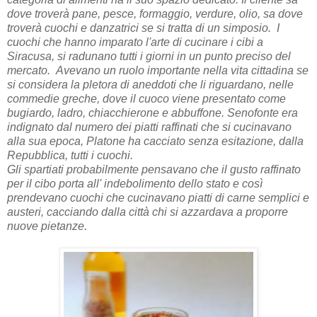
dove troverà pane, pesce, formaggio, verdure, olio, sa dove
troverà cuochi e danzatrici se si tratta di un simposio. I
cuochi che hanno imparato l'arte di cucinare i cibi a
Siracusa, si radunano tutti i giorni in un punto preciso del
mercato. Avevano un ruolo importante nella vita cittadina se
si considera la pletora di aneddoti che li riguardano, nelle
commedie greche, dove il cuoco viene presentato come
bugiardo, ladro, chiacchierone e abbuffone. Senofonte era
indignato dal numero dei piatti raffinati che si cucinavano
alla sua epoca, Platone ha cacciato senza esitazione, dalla
Repubblica, tutti i cuochi.
Gli spartiati probabilmente pensavano che il gusto raffinato
per il cibo porta all' indebolimento dello stato e così
prendevano cuochi che cucinavano piatti di carne semplici e
austeri, cacciando dalla città chi si azzardava a proporre
nuove pietanze.