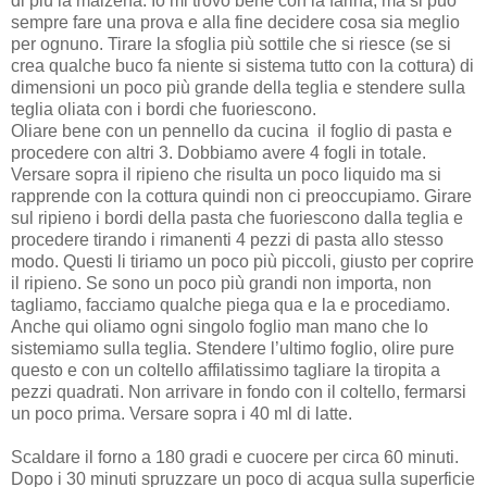
di più la maizena. Io mi trovo bene con la farina, ma si può
sempre fare una prova e alla fine decidere cosa sia meglio
per ognuno. Tirare la sfoglia più sottile che si riesce (se si
crea qualche buco fa niente si sistema tutto con la cottura) di
dimensioni un poco più grande della teglia e stendere sulla
teglia oliata con i bordi che fuoriescono.
Oliare bene con un pennello da cucina il foglio di pasta e
procedere con altri 3. Dobbiamo avere 4 fogli in totale.
Versare sopra il ripieno che risulta un poco liquido ma si
rapprende con la cottura quindi non ci preoccupiamo. Girare
sul ripieno i bordi della pasta che fuoriescono dalla teglia e
procedere tirando i rimanenti 4 pezzi di pasta allo stesso
modo. Questi li tiriamo un poco più piccoli, giusto per coprire
il ripieno. Se sono un poco più grandi non importa, non
tagliamo, facciamo qualche piega qua e la e procediamo.
Anche qui oliamo ogni singolo foglio man mano che lo
sistemiamo sulla teglia. Stendere l’ultimo foglio, olire pure
questo e con un coltello affilatissimo tagliare la tiropita a
pezzi quadrati. Non arrivare in fondo con il coltello, fermarsi
un poco prima. Versare sopra i 40 ml di latte.
Scaldare il forno a 180 gradi e cuocere per circa 60 minuti.
Dopo i 30 minuti spruzzare un poco di acqua sulla superficie