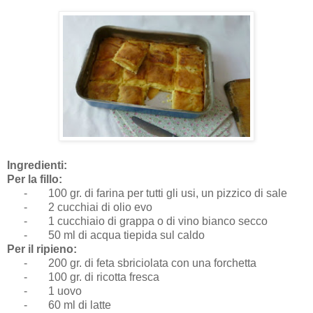
Ingredienti:
Per la fillo:
-
100 gr. di farina per tutti gli usi, un pizzico di sale
-
2 cucchiai di olio evo
-
1 cucchiaio di grappa o di vino bianco secco
-
50 ml di acqua tiepida sul caldo
Per il ripieno:
-
200 gr. di feta sbriciolata con una forchetta
-
100 gr. di ricotta fresca
-
1 uovo
-
60 ml di latte