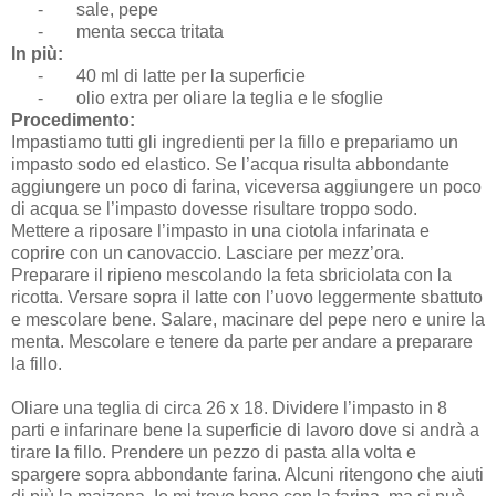
-
sale, pepe
-
menta secca tritata
In più:
-
40 ml di latte per la superficie
-
olio extra per oliare la teglia e le sfoglie
Procedimento:
Impastiamo tutti gli ingredienti per la fillo e prepariamo un
impasto sodo ed elastico. Se l’acqua risulta abbondante
aggiungere un poco di farina, viceversa aggiungere un poco
di acqua se l’impasto dovesse risultare troppo sodo.
Mettere a riposare l’impasto in una ciotola infarinata e
coprire con un canovaccio. Lasciare per mezz’ora.
Preparare il ripieno mescolando la feta sbriciolata con la
ricotta. Versare sopra il latte con l’uovo leggermente sbattuto
e mescolare bene. Salare, macinare del pepe nero e unire la
menta. Mescolare e tenere da parte per andare a preparare
la fillo.
Oliare una teglia di circa 26 x 18. Dividere l’impasto in 8
parti e infarinare bene la superficie di lavoro dove si andrà a
tirare la fillo. Prendere un pezzo di pasta alla volta e
spargere sopra abbondante farina. Alcuni ritengono che aiuti