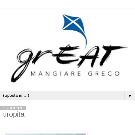
▼
15/09/13
tiropita