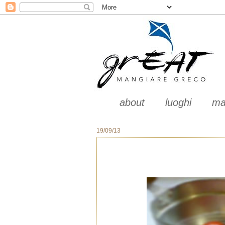
about
luoghi
ma
19/09/13