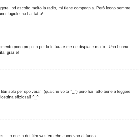
eggere libri ascolto molto la radio, mi tiene compagnia. Però leggo sempre
ni i fagioli che hai fatto!
omento poco propizio per la lettura e me ne dispiace molto...Una buona
ita, grazie!
ibri solo per spolverarli (qualche volta ^_^) però hai fatto bene a leggere
ricettina sfiziosa!! ^_^
os.....o quello dei film western che cuocevao al fuoco