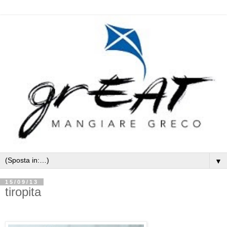
▼
15/09/13
tiropita