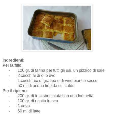
Ingredienti:
Per la fillo:
-
100 gr. di farina per tutti gli usi, un pizzico di sale
-
2 cucchiai di olio evo
-
1 cucchiaio di grappa o di vino bianco secco
-
50 ml di acqua tiepida sul caldo
Per il ripieno:
-
200 gr. di feta sbriciolata con una forchetta
-
100 gr. di ricotta fresca
-
1 uovo
-
60 ml di latte