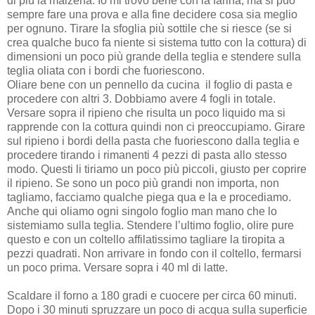
di più la maizena. Io mi trovo bene con la farina, ma si può
sempre fare una prova e alla fine decidere cosa sia meglio
per ognuno. Tirare la sfoglia più sottile che si riesce (se si
crea qualche buco fa niente si sistema tutto con la cottura) di
dimensioni un poco più grande della teglia e stendere sulla
teglia oliata con i bordi che fuoriescono.
Oliare bene con un pennello da cucina il foglio di pasta e
procedere con altri 3. Dobbiamo avere 4 fogli in totale.
Versare sopra il ripieno che risulta un poco liquido ma si
rapprende con la cottura quindi non ci preoccupiamo. Girare
sul ripieno i bordi della pasta che fuoriescono dalla teglia e
procedere tirando i rimanenti 4 pezzi di pasta allo stesso
modo. Questi li tiriamo un poco più piccoli, giusto per coprire
il ripieno. Se sono un poco più grandi non importa, non
tagliamo, facciamo qualche piega qua e la e procediamo.
Anche qui oliamo ogni singolo foglio man mano che lo
sistemiamo sulla teglia. Stendere l’ultimo foglio, olire pure
questo e con un coltello affilatissimo tagliare la tiropita a
pezzi quadrati. Non arrivare in fondo con il coltello, fermarsi
un poco prima. Versare sopra i 40 ml di latte.
Scaldare il forno a 180 gradi e cuocere per circa 60 minuti.
Dopo i 30 minuti spruzzare un poco di acqua sulla superficie