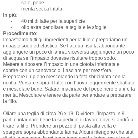
-
sale, pepe
-
menta secca tritata
In più:
-
40 ml di latte per la superficie
-
olio extra per oliare la teglia e le sfoglie
Procedimento:
Impastiamo tutti gli ingredienti per la fillo e prepariamo un
impasto sodo ed elastico. Se l’acqua risulta abbondante
aggiungere un poco di farina, viceversa aggiungere un poco
di acqua se l’impasto dovesse risultare troppo sodo.
Mettere a riposare l’impasto in una ciotola infarinata e
coprire con un canovaccio. Lasciare per mezz’ora.
Preparare il ripieno mescolando la feta sbriciolata con la
ricotta. Versare sopra il latte con l’uovo leggermente sbattuto
e mescolare bene. Salare, macinare del pepe nero e unire la
menta. Mescolare e tenere da parte per andare a preparare
la fillo.
Oliare una teglia di circa 26 x 18. Dividere l’impasto in 8
parti e infarinare bene la superficie di lavoro dove si andrà a
tirare la fillo. Prendere un pezzo di pasta alla volta e
spargere sopra abbondante farina. Alcuni ritengono che aiuti