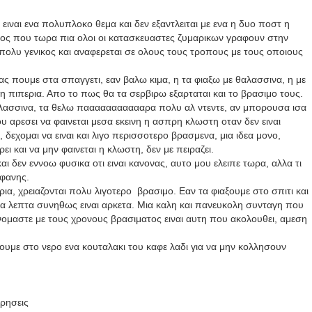
ιναι ενα πολυπλοκο θεμα και δεν εξαντλειται με ενα η δυο ποστ η
ονος που τωρα πια ολοι οι κατασκευαστες ζυμαρικων γραφουν στην
 πολυ γενικος και αναφερεται σε ολους τους τροπους με τους οποιους
 ας πουμε στα σπαγγετι, εαν βαλω κιμα, η τα φιαξω με θαλασσινα, η με
η πιπερια. Απο το πως θα τα σερβιρω εξαρταται και το βρασιμο τους.
αλασσινα, τα θελω παααααααααααρα πολυ αλ ντεντε, αν μπορουσα ισα
ου αρεσει να φαινεται μεσα εκεινη η ασπρη κλωστη οταν δεν ειναι
δεχομαι να ειναι και λιγο περισσοτερο βρασμενα, μια ιδεα μονο,
ι και να μην φαινεται η κλωστη, δεν με πειραζει.
αι δεν εννοω φυσικα οτι ειναι κανονας, αυτο μου ελειπε τωρα, αλλα τι
μφανης.
ια, χρειαζονται πολυ λιγοτερο βρασιμο. Εαν τα φιαξουμε στο σπιτι και
κα λεπτα συνηθως ειναι αρκετα. Μια καλη και πανευκολη συνταγη που
ονομαστε με τους χρονους βρασιματος ειναι αυτη που ακολουθει, αμεση
υμε στο νερο ενα κουταλακι του καφε λαδι για να μην κολλησουν
χρησεις