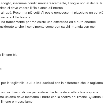
lo scoglio, insomma conditi marinarescamente, li voglio non al dente, li
mo si deve vedere il filo bianco all’interno.
o al ragù. Poco, ma più cotti. Al pesto genovese mi piacciono un po’ più
vedere il filo bianco.
 Ma francamente per me esiste una differenza ed è pure enorme.
onsiderato anche il condimento come ben sa chi mangia con me!
o limone bio
co
per le tagliatelle,
qui le indicazioni
con la differenza che le tagliamo
un cucchiaino di olio per evitare che la pasta si attacchi e sopra la
mo un’altra dove mettiamo il burro con la scorza del limone. Quando il
 di limone e mescoliamo.