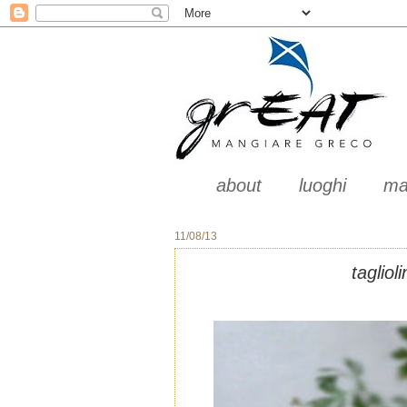
about
luoghi
ma
11/08/13
tagliol