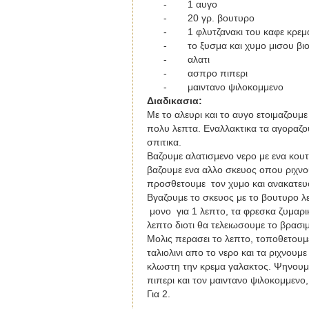
-
1 αυγο
-
20 γρ. βουτυρο
-
1 φλυτζανακι του καφε κρεμ
-
το ξυσμα και χυμο μισου βι
-
αλατι
-
ασπρο πιπερι
-
μαιντανο ψιλοκομμενο
Διαδικασια
:
Με το αλευρι και το αυγο ετοιμαζουμε
πολυ λεπτα. Εναλλακτικα τα αγοραζου
σπιτικα.
Βαζουμε αλατισμενο νερο με ενα κουτ
βαζουμε ενα αλλο σκευος οπου ριχνο
προσθετουμε τον χυμο και ανακατευ
Βγαζουμε το σκευος με το βουτυρο λε
μονο για 1 λεπτο, τα φρεσκα ζυμαρικ
λεπτο διοτι θα τελειωσουμε το βρασιμ
Μολις περασει το λεπτο, τοποθετουμε
ταλιολινι απο το νερο και τα ριχνουμ
κλωστη την κρεμα γαλακτος. Ψηνουμε
πιπερι και τον μαιντανο ψιλοκομμενο
Για 2.