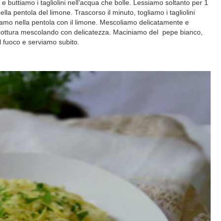
e buttiamo i tagliolini nell’acqua che bolle. Lessiamo soltanto per 1
lla pentola del limone. Trascorso il minuto, togliamo i tagliolini
rsiamo nella pentola con il limone. Mescoliamo delicatamente e
 cottura mescolando con delicatezza. Maciniamo del pepe bianco,
l fuoco e serviamo subito.