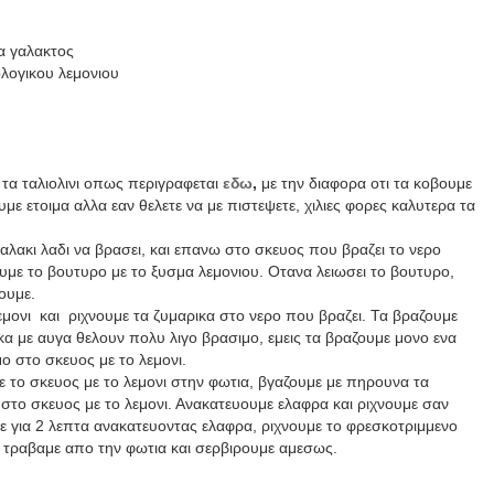
α γαλακτος
ολογικου λεμονιου
 τα ταλιολινι οπως περιγραφεται
εδω
,
με την διαφορα οτι τα κοβουμε
με ετοιμα αλλα εαν θελετε να με πιστεψετε, χιλιες φορες καλυτερα τα
αλακι λαδι να βρασει, και επανω στο σκευος που βραζει το νερο
υμε το βουτυρο με το ξυσμα λεμονιου. Οτανα λειωσει το βουτυρο,
ουμε.
μονι και ριχνουμε τα ζυμαρικα στο νερο που βραζει. Τα βραζουμε
α με αυγα θελουν πολυ λιγο βρασιμο, εμεις τα βραζουμε μονο ενα
ο στο σκευος με το λεμονι.
 το σκευος με το λεμονι στην φωτια, βγαζουμε με πηρουνα τα
ε στο σκευος με το λεμονι. Ανακατευουμε ελαφρα και ριχνουμε
σαν
 για 2 λεπτα ανακατευοντας ελαφρα, ριχνουμε το φρεσκοτριμμενο
, τραβαμε απο την φωτια και σερβιρουμε αμεσως.