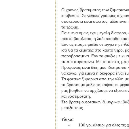
Ο χρονος βρασιματος των ζυμαρικων ε
κουβεντες. Σε γενικες γραμμες ο χρ
συσκευασια ειναι σωστος, αλλα ειναι
τα τρωμε.
Για εμενα ομως εχει μεγαλη διαφορα,
πεστο βασιλικου, η λαδι σκορδο καυτ
Εαν ας πουμε φιαξω σπαγγεττι με θ
ισα θα τα ζεματιζα στο καυτο νερο, μ
παραβρασμενα. Εαν τα φιαξω με κιμα, 
τιποτε παραπανω. Με το πεστο, μπορε
Προφανως ειναι δικη μου ιδιοτροπια κ
να κανω, για εμενα η διαφορα ειναι ε
Τα φρεσκα ζυμαρικα απο την αλλη μερ
τα βρασουμε μολις τα κοψουμε, μερι
μας βοηθαει να αρχιζουμε να εξοικει
και νοστιμοτατη.
Στο βρασιμο φρεσκων ζυμαρικων βαζο
μεταξυ τους.
Y
λικα
:
-
100 γρ. αλευρι για ολες τις 