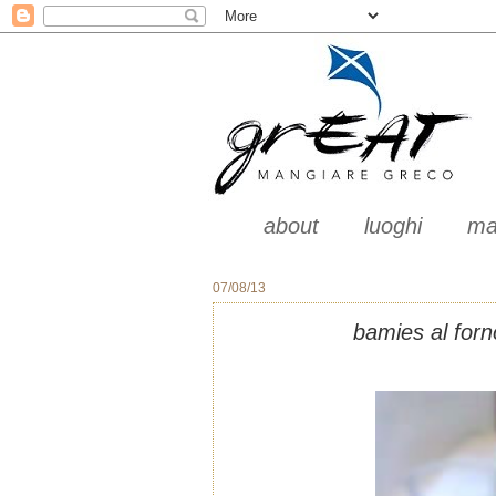
about
luoghi
ma
07/08/13
bamies al forn