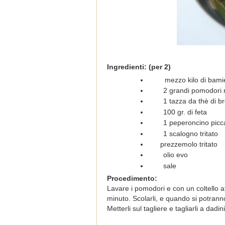
Ingredienti: (per 2)
mezzo kilo di bami
2 grandi pomodori ma
1 tazza da thè di b
100 gr. di feta
1 peperoncino picca
1 scalogno tritato
prezzemolo tritato
olio evo
sale
Procedimento:
Lavare i pomodori e con un coltello af
minuto. Scolarli, e quando si potranno
Metterli sul tagliere e tagliarli a dadi