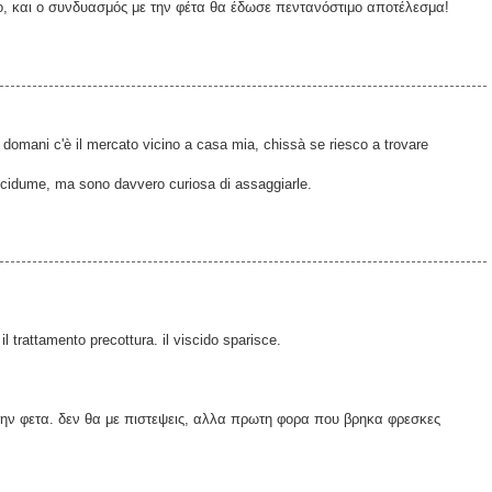
ο, και ο συνδυασμός με την φέτα θα έδωσε πεντανόστιμο αποτέλεσμα!
 domani c'è il mercato vicino a casa mia, chissà se riesco a trovare
viscidume, ma sono davvero curiosa di assaggiarle.
i il trattamento precottura. il viscido sparisce.
την φετα. δεν θα με πιστεψεις, αλλα πρωτη φορα που βρηκα φρεσκες