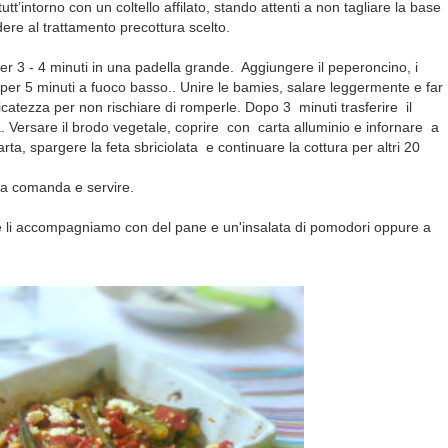
tt’intorno con un coltello affilato, stando attenti a non tagliare la base
edere al trattamento precottura scelto.
er 3 - 4 minuti in una padella grande. Aggiungere il peperoncino, i
er 5 minuti a fuoco basso.. Unire le bamies, salare leggermente e far
atezza per non rischiare di romperle. Dopo 3 minuti trasferire il
a. Versare il brodo vegetale, coprire con carta alluminio e infornare a
rta, spargere la feta sbriciolata e continuare la cottura per altri 20
ca comanda e servire.
ci e li accompagniamo con del pane e un'insalata di pomodori oppure a