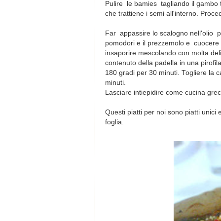
Pulire le bamies tagliando il gambo tu
che trattiene i semi all'interno. Proc
Far appassire lo scalogno nell'olio p
pomodori e il prezzemolo e cuocere p
insaporire mescolando con molta delic
contenuto della padella in una pirofil
180 gradi per 30 minuti. Togliere la ca
minuti.
Lasciare intiepidire come cucina gre
Questi piatti per noi sono piatti uni
foglia.