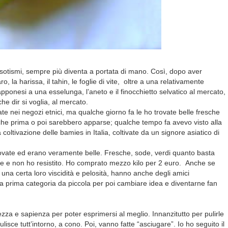
esotismi, sempre più diventa a portata di mano. Così, dopo aver
, la harissa, il tahin, le foglie di vite,
oltre a una relativamente
iapponesi a una esselunga, l’aneto e il finocchietto selvatico al mercato,
he dir si voglia, al mercato.
e nei negozi etnici, ma qualche giorno fa le ho trovate belle fresche
 che prima o poi sarebbero apparse; qualche tempo fa avevo visto alla
coltivazione delle bamies in Italia, coltivate da un signore asiatico di
ovate ed erano veramente belle. Fresche, sode, verdi quanto basta
te e non ho resistito. Ho comprato mezzo kilo per 2 euro. Anche se
una certa loro viscidità e pelosità, hanno anche degli amici
la prima categoria da piccola per poi cambiare idea e diventarne fan
zza e sapienza per poter esprimersi al meglio. Innanzitutto per pulirle
ulisce tutt’intorno, a cono. Poi, vanno fatte “asciugare”. Io ho seguito il