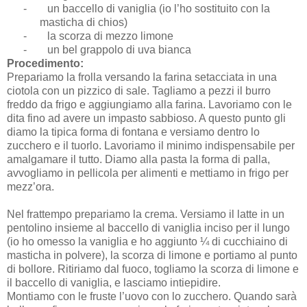
-
un baccello di vaniglia (io l’ho sostituito con la
masticha di chios)
-
la scorza di mezzo limone
-
un bel grappolo di uva bianca
Procedimento:
Prepariamo la frolla versando la farina setacciata in una
ciotola con un pizzico di sale. Tagliamo a pezzi il burro
freddo da frigo e aggiungiamo alla farina. Lavoriamo con le
dita fino ad avere un impasto sabbioso. A questo punto gli
diamo la tipica forma di fontana e versiamo dentro lo
zucchero e il tuorlo. Lavoriamo il minimo indispensabile per
amalgamare il tutto. Diamo alla pasta la forma di palla,
avvogliamo in pellicola per alimenti e mettiamo in frigo per
mezz’ora.
Nel frattempo prepariamo la crema. Versiamo il latte in un
pentolino insieme al baccello di vaniglia inciso per il lungo
(io ho omesso la vaniglia e ho aggiunto ¼ di cucchiaino di
masticha in polvere), la scorza di limone e portiamo al punto
di bollore. Ritiriamo dal fuoco, togliamo la scorza di limone e
il baccello di vaniglia, e lasciamo intiepidire.
Montiamo con le fruste l’uovo con lo zucchero. Quando sarà