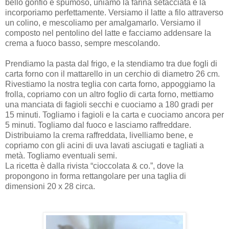
bello gonfio e spumoso, uniamo la farina setacciata e la
incorporiamo perfettamente. Versiamo il latte a filo attraverso
un colino, e mescoliamo per amalgamarlo. Versiamo il
composto nel pentolino del latte e facciamo addensare la
crema a fuoco basso, sempre mescolando.
Prendiamo la pasta dal frigo, e la stendiamo tra due fogli di
carta forno con il mattarello in un cerchio di diametro 26 cm.
Rivestiamo la nostra teglia con carta forno, appoggiamo la
frolla, copriamo con un altro foglio di carta forno, mettiamo
una manciata di fagioli secchi e cuociamo a 180 gradi per
15 minuti. Togliamo i fagioli e la carta e cuociamo ancora per
5 minuti. Togliamo dal fuoco e lasciamo raffreddare.
Distribuiamo la crema raffreddata, livelliamo bene, e
copriamo con gli acini di uva lavati asciugati e tagliati a
metà. Togliamo eventuali semi.
La ricetta è dalla rivista “cioccolata & co.”, dove la
propongono in forma rettangolare per una taglia di
dimensioni 20 x 28 circa.