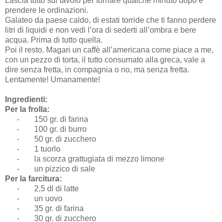
Lascia tutto sul tavolo per tornare qualche minuto dopo e
prendere le ordinazioni.
Galateo da paese caldo, di estati torride che ti fanno perdere
litri di liquidi e non vedi l’ora di sederti all’ombra e bere
acqua. Prima di tutto quella.
Poi il resto. Magari un caffè all’americana come piace a me,
con un pezzo di torta, il tutto consumato alla greca, vale a
dire senza fretta, in compagnia o no, ma senza fretta.
Lentamente! Umanamente!
Ingredienti:
Per la frolla:
-
150 gr. di farina
-
100 gr. di burro
-
50 gr. di zucchero
-
1 tuorlo
-
la scorza grattugiata di mezzo limone
-
un pizzico di sale
Per la farcitura:
-
2,5 dl di latte
-
un uovo
-
35 gr. di farina
-
30 gr. di zucchero