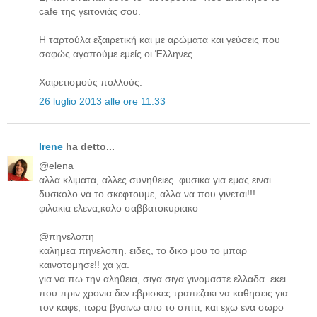
cafe της γειτονιάς σου.
Η ταρτούλα εξαιρετική και με αρώματα και γεύσεις που
σαφώς αγαπούμε εμείς οι Έλληνες.
Χαιρετισμούς πολλούς.
26 luglio 2013 alle ore 11:33
Irene
ha detto...
@elena
αλλα κλιματα, αλλες συνηθειες. φυσικα για εμας ειναι
δυσκολο να το σκεφτουμε, αλλα να που γινεται!!!
φιλακια ελενα,καλο σαββατοκυριακο
@πηνελοπη
καλημεα πηνελοπη. ειδες, το δικο μου το μπαρ
καινοτομησε!! χα χα.
για να πω την αληθεια, σιγα σιγα γινομαστε ελλαδα. εκει
που πριν χρονια δεν εβρισκες τραπεζακι να καθησεις για
τον καφε, τωρα βγαινω απο το σπιτι, και εχω ενα σωρο