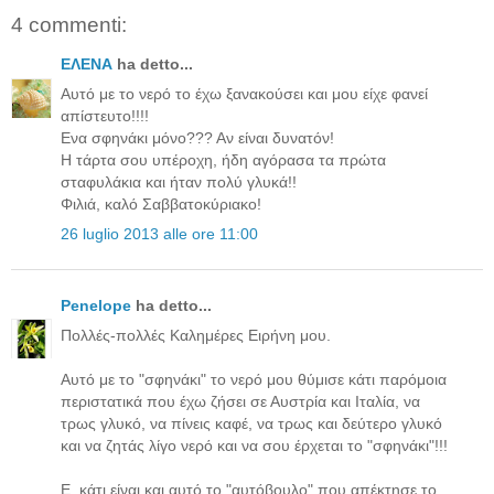
4 commenti:
ΕΛΕΝΑ
ha detto...
Αυτό με το νερό το έχω ξανακούσει και μου είχε φανεί
απίστευτο!!!!
Ενα σφηνάκι μόνο??? Αν είναι δυνατόν!
Η τάρτα σου υπέροχη, ήδη αγόρασα τα πρώτα
σταφυλάκια και ήταν πολύ γλυκά!!
Φιλιά, καλό Σαββατοκύριακο!
26 luglio 2013 alle ore 11:00
Penelope
ha detto...
Πολλές-πολλές Καλημέρες Ειρήνη μου.
Αυτό με το "σφηνάκι" το νερό μου θύμισε κάτι παρόμοια
περιστατικά που έχω ζήσει σε Αυστρία και Ιταλία, να
τρως γλυκό, να πίνεις καφέ, να τρως και δεύτερο γλυκό
και να ζητάς λίγο νερό και να σου έρχεται το "σφηνάκι"!!!
Ε, κάτι είναι και αυτό το "αυτόβουλο" που απέκτησε το