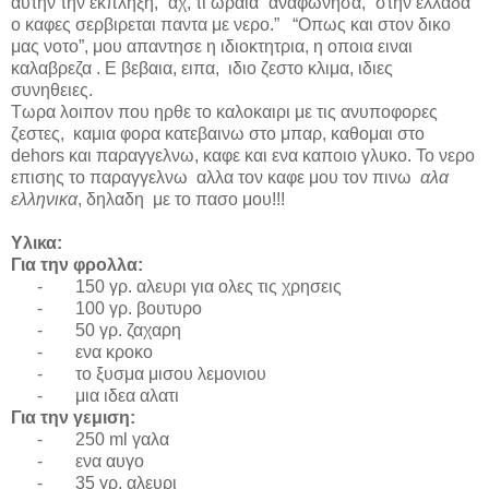
αυτην την εκπληξη, “αχ, τι ωραια” αναφωνησα, “στην ελλαδα
ο καφες σερβιρεται παντα με νερο.” “Οπως και στον δικο
μας νοτο”, μου απαντησε η ιδιοκτητρια, η οποια ειναι
καλαβρεζα . Ε βεβαια, ειπα, ιδιο ζεστο κλιμα, ιδιες
συνηθειες.
Τωρα λοιπον που ηρθε το καλοκαιρι με τις ανυποφορες
ζεστες, καμια φορα κατεβαινω στο μπαρ, καθομαι στο
dehors
και παραγγελνω, καφε και ενα καποιο γλυκο. Το νερο
επισης το παραγγελνω αλλα τον καφε μου τον πινω
αλα
ελληνικα
, δηλαδη με το πασο μου!!!
Υλικα:
Για την φρολλα:
-
150 γρ. αλευρι για ολες τις χρησεις
-
100 γρ. βουτυρο
-
50 γρ. ζαχαρη
-
ενα κροκο
-
το ξυσμα μισου λεμονιου
-
μια ιδεα αλατι
Για την γεμιση
:
-
250 ml
γαλα
-
ενα αυγο
-
35 γρ. αλευρι