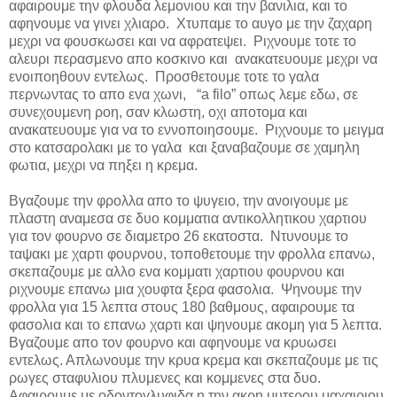
αφαιρουμε την φλουδα λεμονιου και την βανιλια, και το
αφηνουμε να γινει χλιαρο. Χτυπαμε το αυγο με την ζαχαρη
μεχρι να φουσκωσει και να αφρατεψει. Ριχνουμε τοτε το
αλευρι περασμενο απο κοσκινο και ανακατευουμε μεχρι να
ενοιποηθουν εντελως. Προσθετουμε τοτε το γαλα
περνωντας το απο ενα χωνι, “
a filo
” οπως λεμε εδω, σε
συνεχουμενη ροη, σαν κλωστη, οχι αποτομα και
ανακατευουμε για να το εννοποιησουμε. Ριχνουμε το μειγμα
στο κατσαρολακι με το γαλα και ξαναβαζουμε σε χαμηλη
φωτια, μεχρι να πηξει η κρεμα.
Βγαζουμε την φρολλα απο το ψυγειο, την ανοιγουμε με
πλαστη αναμεσα σε δυο κομματια αντικολλητικου χαρτιου
για τον φουρνο σε διαμετρο 26 εκατοστα. Ντυνουμε το
ταψακι με χαρτι φουρνου, τοποθετουμε την φρολλα επανω,
σκεπαζουμε με αλλο ενα κομματι χαρτιου φουρνου και
ριχνουμε επανω μια χουφτα ξερα φασολια. Ψηνουμε την
φρολλα για 15 λεπτα στους 180 βαθμους, αφαιρουμε τα
φασολια και το επανω χαρτι και ψηνουμε ακομη για 5 λεπτα.
Βγαζουμε απο τον φουρνο και αφηνουμε να κρυωσει
εντελως. Απλωνουμε την κρυα κρεμα και σκεπαζουμε με τις
ρωγες σταφυλιου πλυμενες και κομμενες στα δυο.
Αφαιρουμε με οδοντογλυφιδα η την ακρη μυτερου μαχαιριου