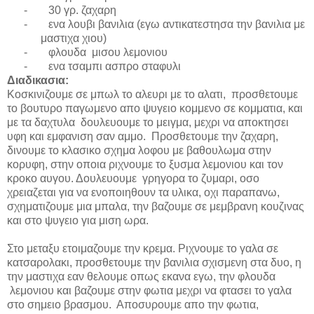
-
30 γρ. ζαχαρη
-
ενα λουβι βανιλια (εγω αντικατεστησα την βανιλια με
μαστιχα χιου)
-
φλουδα μισου λεμονιου
-
ενα τσαμπι ασπρο σταφυλι
Διαδικασια
:
Κοσκινιζουμε σε μπωλ το αλευρι με το αλατι, προσθετουμε
το βουτυρο παγωμενο απο ψυγειο κομμενο σε κομματια, και
με τα δαχτυλα δουλευουμε το μειγμα, μεχρι να αποκτησει
υφη και εμφανιση σαν αμμο. Προσθετουμε την ζαχαρη,
δινουμε το κλασικο σχημα λοφου με βαθουλωμα στην
κορυφη, στην οποια ριχνουμε το ξυσμα λεμονιου και τον
κροκο αυγου. Δουλευουμε γρηγορα το ζυμαρι, οσο
χρειαζεται για να ενοποιηθουν τα υλικα, οχι παραπανω,
σχηματιζουμε μια μπαλα, την βαζουμε σε μεμβρανη κουζινας
και στο ψυγειο για μιση ωρα.
Στο μεταξυ ετοιμαζουμε την κρεμα. Ριχνουμε το γαλα σε
κατσαρολακι, προσθετουμε την βανιλια σχισμενη στα δυο, η
την μαστιχα εαν θελουμε οπως εκανα εγω, την φλουδα
λεμονιου και βαζουμε στην φωτια μεχρι να φτασει το γαλα
στο σημειο βρασμου. Αποσυρουμε απο την φωτια,