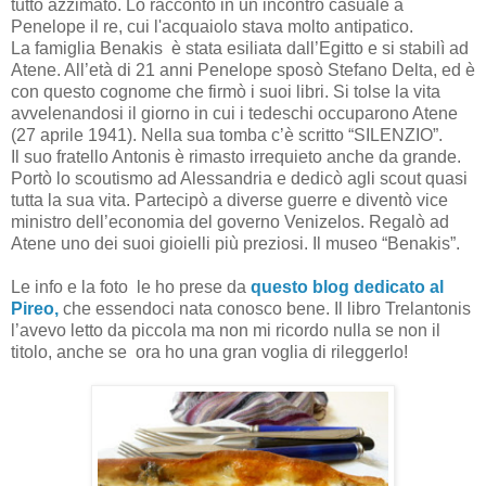
tutto azzimato. Lo raccontò in un incontro casuale a
Penelope il re, cui l'acquaiolo stava molto antipatico.
La famiglia Benakis è stata esiliata dall’Egitto e si stabilì ad
Atene. All’età di 21 anni Penelope sposò Stefano Delta, ed è
con questo cognome che firmò i suoi libri. Si tolse la vita
avvelenandosi il giorno in cui i tedeschi occuparono Atene
(27 aprile 1941). Nella sua tomba c’è scritto “SILENZIO”.
Il suo fratello Antonis è rimasto irrequieto anche da grande.
Portò lo scoutismo ad Alessandria e dedicò agli scout quasi
tutta la sua vita. Partecipò a diverse guerre e diventò vice
ministro dell’economia del governo Venizelos. Regalò ad
Atene uno dei suoi gioielli più preziosi. Il museo “Benakis”.
Le info e la foto le ho prese da
questo blog dedicato al
Pireo,
che essendoci nata conosco bene. Il libro Trelantonis
l’avevo letto da piccola ma non mi ricordo nulla se non il
titolo, anche se ora ho una gran voglia di rileggerlo!