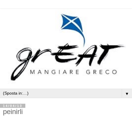
▼
14/04/13
peinirli