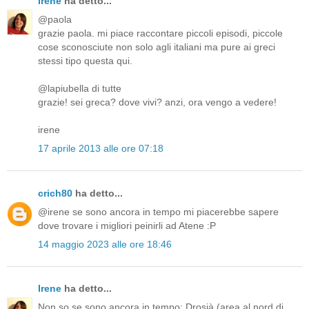
Irene
ha detto...
@paola
grazie paola. mi piace raccontare piccoli episodi, piccole
cose sconosciute non solo agli italiani ma pure ai greci
stessi tipo questa qui.
@lapiubella di tutte
grazie! sei greca? dove vivi? anzi, ora vengo a vedere!
irene
17 aprile 2013 alle ore 07:18
crich80
ha detto...
@irene se sono ancora in tempo mi piacerebbe sapere
dove trovare i migliori peinirli ad Atene :P
14 maggio 2023 alle ore 18:46
Irene
ha detto...
Non so se sono ancora in tempo; Drosià (area al nord di