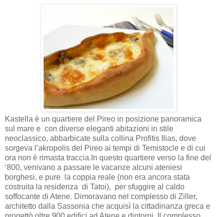
Kastella è un quartiere del Pireo in posizione panoramica
sul mare e
con diverse eleganti abitazioni in stile
neoclassico, abbarbicate sulla collina Profitis Ilias, dove
sorgeva l’akropolis del Pireo ai tempi di Temistocle e di cui
ora non è rimasta traccia.
In questo quartiere verso la fine del
‘800, venivano a passare le vacanze alcuni ateniesi
borghesi, e pure la coppia reale (non era ancora stata
costruita la residenza di Tatoi), per sfuggire al caldo
soffocante di Atene. Dimoravano nel complesso di Ziller,
architetto dalla Sassonia che acquisì la cittadinanza greca e
progettò oltre 900 edifici ad Atene e dintorni. Il complesso