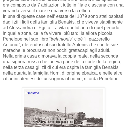
era composto da 7 abitazioni, tutte in fila e ciascuna con una
veranda verso il mare e una verso la collina.
In una di queste case nell’ estate del 1879 sono stati ospitati
dagli zii i figli della famiglia Benakis, che viveva stabilmente
ad Alessandria d' Egitto. La vita quotidiana di quel periodo,
in quella zona, ce la fa vivere più tardi la allora piccola
Penelope nel suo libro “
trelantonis
” cioè “il pazzerello
Antonio”, riferendosi al suo fratello Antonis che con le sue
marachelle procurava non pochi grattacapi agli adulti.
Nella prima casa dimorava la coppia reale, nella seconda
una signora russa che faceva parte della corte della regina,
nella terza casa gli zii di cui era ospite la famiglia Benakis,
nella quarta la famiglia Horn, di origine ebraica, e nelle altre
cittadini ateniesi di cui si ignora il nome, ricorda Penelope.