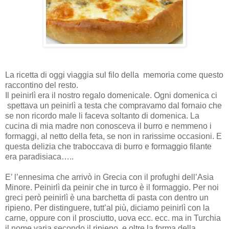
La ricetta di oggi viaggia sul filo della memoria come questo
raccontino del resto.
Il peinirlì era il nostro regalo domenicale. Ogni domenica ci
spettava un peinirlì a testa che compravamo dal fornaio che
se non ricordo male li faceva soltanto di domenica. La
cucina di mia madre non conosceva il burro e nemmeno i
formaggi, al netto della feta, se non in rarissime occasioni. E
questa delizia che traboccava di burro e formaggio filante
era paradisiaca…..
E’ l’ennesima che arrivò in Grecia con il profughi dell’Asia
Minore. Peinirlì da peinir che in turco è il formaggio. Per noi
greci però peinirlì è una barchetta di pasta con dentro un
ripieno. Per distinguere, tutt’al più, diciamo peinirlì con la
carne, oppure con il prosciutto, uova ecc. ecc. ma in Turchia
il nome varia secondo il ripieno, e oltre la forma della