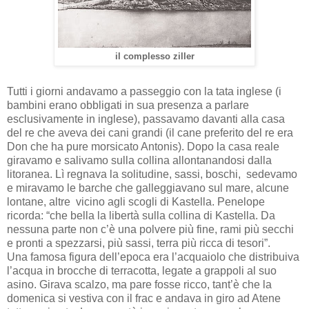
il complesso ziller
Tutti i giorni andavamo a passeggio con la tata inglese (i
bambini erano obbligati in sua presenza a parlare
esclusivamente in inglese), passavamo davanti alla casa
del re che aveva dei cani grandi (il cane preferito del re era
Don che ha pure morsicato Antonis). Dopo la casa reale
giravamo e salivamo sulla collina allontanandosi dalla
litoranea. Lì regnava la solitudine, sassi, boschi, sedevamo
e miravamo le barche che galleggiavano sul mare, alcune
lontane, altre vicino agli scogli di Kastella. Penelope
ricorda: “che bella la libertà sulla collina di Kastella. Da
nessuna parte non c’è una polvere più fine, rami più secchi
e pronti a spezzarsi, più sassi, terra più ricca di tesori”.
Una famosa figura dell’epoca era l’acquaiolo che distribuiva
l’acqua in brocche di terracotta, legate a grappoli al suo
asino. Girava scalzo, ma pare fosse ricco, tant’è che la
domenica si vestiva con il frac e andava in giro ad Atene