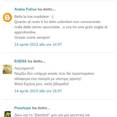
Araba Felice
ha detto...
Bella la tua madelein :-)
Quanto al resto ti ho letto volentieri non conoscendo
nulla delle storie raccontate...e ora ho una gran voglia di
approfondire.
Grazie come sempre!
14 aprile 2013 alle ore 14:07
ΕΛΕΝΑ
ha detto...
Λαχταριστό!
Νομίζω δεν υπάρχει κανείς που θα προσπεράσει
αδιάφορα ένα πεϊνιρλί με νόστιμη γέμιση!
Φιλιά Ειρήνη μου, καλή βδομάδα!
14 aprile 2013 alle ore 16:07
Penelope
ha detto...
Δίνω και το "βασίλειό" μου για μια γευστική και