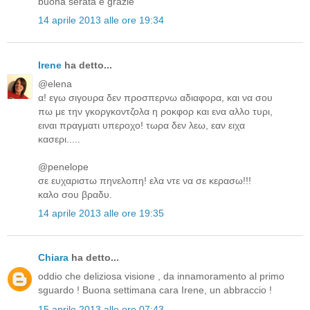
buona serata e grazie
14 aprile 2013 alle ore 19:34
Irene
ha detto...
@elena
α! εγω σιγουρα δεν προσπερνω αδιαφορα, και να σου
πω με την γκοργκοντζολα η ροκφορ και ενα αλλο τυρι,
ειναι πραγματι υπεροχο! τωρα δεν λεω, εαν ειχα
κασερι.....
@penelope
σε ευχαριστω πηνελοπη! ελα ντε να σε κερασω!!!
καλο σου βραδυ.
14 aprile 2013 alle ore 19:35
Chiara
ha detto...
oddio che deliziosa visione , da innamoramento al primo
sguardo ! Buona settimana cara Irene, un abbraccio !
15 aprile 2013 alle ore 07:43