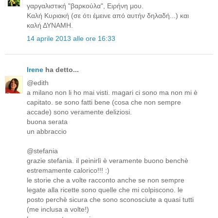
γαργαλιστική "βαρκούλα", Ειρήνη μου.
Καλή Κυριακή (σε ότι έμεινε από αυτήν δηλαδή...) και
καλή ΔΥΝΑΜΗ.
14 aprile 2013 alle ore 16:33
Irene
ha detto...
@edith
a milano non li ho mai visti. magari ci sono ma non mi è
capitato. se sono fatti bene (cosa che non sempre
accade) sono veramente deliziosi.
buona serata
un abbraccio
@stefania
grazie stefania. il peinirlì è veramente buono benchè
estremamente calorico!!! :)
le storie che a volte racconto anche se non sempre
legate alla ricette sono quelle che mi colpiscono. le
posto perchè sicura che sono sconosciute a quasi tutti
(me inclusa a volte!)