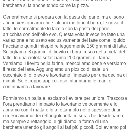
barchetta si fa anche tondo come la pizza.
Generalmente si prepara con la pasta del pane, ma ci sono
anche versioni arricchite; alcuni mettono il burro, le uova, il
latte. Io normalmente lo faccio con la pasta del pane
arricchita con dell’olio evo. Questa volta invece ho fatto una
variazione e ho usato esclusivamente del latte come liquido.
Facciamo quindi intiepidire leggermente 150 grammi di latte.
Sciogliamo 8 grammi di lievito di birra fresco nella metà del
latte. In una ciotola setacciamo 200 grammi di farina.
Versiamo il lievito nella farina, mescoliamo bene e versiamo
il resto del latte. Aggiungiamo un pizzico di sale, un
cucchiaio di olio evo e lavoriamo l’impasto per una decina di
minuti. Se è troppo appiccicoso infariniamo le mani e
continuiamo a lavorare.
Formiamo un palla e lasciamo lievitare per un’ora. Trascorsa
l’ora prendiamo l’impasto lo lavoriamo velocemente e lo
apriamo con il mattarello a rettangolo nello spessore di un
cm. Ricaviamo dei rettangoli nella misura che desideriamo,
ma sempre a rettangolo e gli diamo la forma di una
barchetta unendo gli angoli ai lati più piccoli. Solleviamo poi