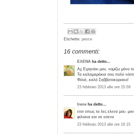
Etichette:
pesce
16 commenti:
ΕΛΕΝΑ
ha detto...
Aχ Ειρηνάκι μου, νομίζω μόνο τ
Τα καλαμαράκια σου πολύ νόστι
Φιλιά, καλό Σαββατοκύριακο!
23 febbraio 2013 alle ore 15:59
Irene
ha detto...
ετσι οπως τα λες ελενα μου. μον
φιλακια και σε εσενα
23 febbraio 2013 alle ore 16:15