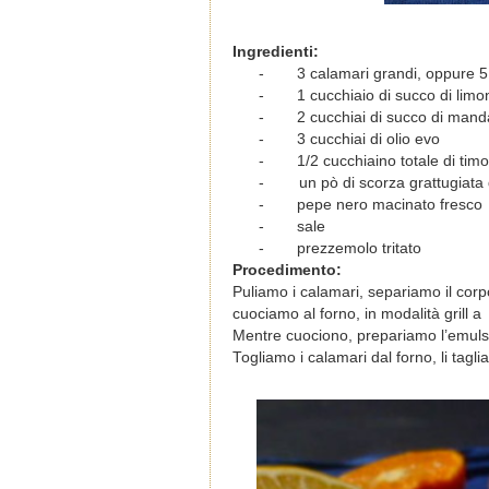
Ingredienti:
-
3 calamari grandi, oppure 5 
-
1 cucchiaio di succo di limo
-
2 cucchiai di succo di manda
-
3 cucchiai di olio evo
-
1/2 cucchiaino totale di tim
- un pò di scorza grattugiata 
-
pepe nero macinato fresco
-
sale
-
prezzemolo tritato
Procedimento:
Puliamo i calamari, separiamo il corpo
cuociamo al forno, in modalità grill a
Mentre cuociono, prepariamo l’emulsion
Togliamo i calamari dal forno, li tag