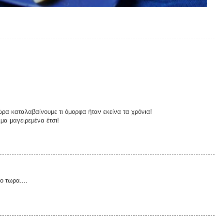
ώρα καταλαβαίνουμε τι όμορφα ήταν εκείνα τα χρόνια!
μα μαγειρεμένα έτσι!
ο τωρα....