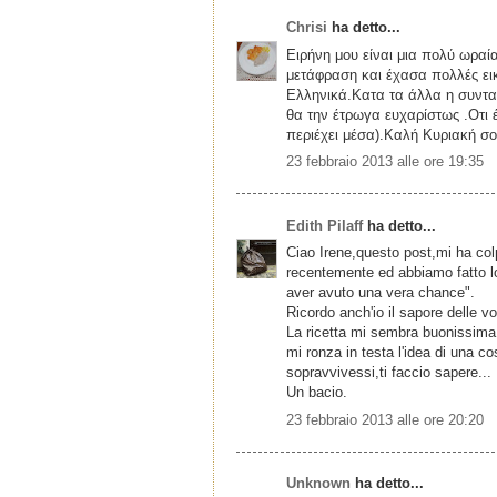
Chrisi
ha detto...
Ειρήνη μου είναι μια πολύ ωραί
μετάφραση και έχασα πολλές εικ
Ελληνικά.Κατα τα άλλα η συνταγ
θα την έτρωγα ευχαρίστως .Οτι 
περιέχει μέσα).Καλή Κυριακή σο
23 febbraio 2013 alle ore 19:35
Edith Pilaff
ha detto...
Ciao Irene,questo post,mi ha colp
recentemente ed abbiamo fatto lo
aver avuto una vera chance".
Ricordo anch'io il sapore delle v
La ricetta mi sembra buonissima,
mi ronza in testa l'idea di una c
sopravvivessi,ti faccio sapere...
Un bacio.
23 febbraio 2013 alle ore 20:20
Unknown
ha detto...