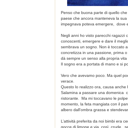
Penso che buona parte di quello che i
paese che ancora manteneva la sua ori
impegnava poteva emergere,
dove e
Negli anni ho visto parecchi ragazzi 
conoscenti, emergere e dare il meglio 
sembrava un sogno. Non è toccato a t
concretizza in una passione, prima o
dà sempre un senso alla propria vita
Il sogno era a portata di mano e si p
Vero che avevamo poco. Ma quel poco 
verace.
Questo lo realizzo ora, causa anche 
Salamina a passare una domenica con 
ristorante. Ma mi toccavano le polpetti
momento, la feta mangiata con il pa
albero dall'ombra grassa e stendeva
L’attività preferita da noi bimbi era 
gocce di limone e via, così, crude, 