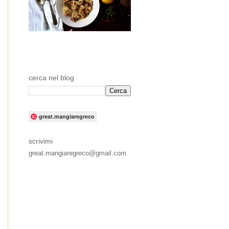
cerca nel blog
great.mangiaregreco
scrivimi
great.mangiaregreco@gmail.com