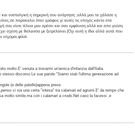
α και νοσταλγική η σημερινή σου ανάρτηση ,αλλά μου τα χάλασε η
όνες,σε παρακαλώ όταν γράφεις γι αυτές τις εποχές κάντο στα
ή σου είναι τέλεια μου αρέσει και σαν εμφάνιση αλλά και απο γεύση
έχει σχέση με θαλασσα με ξετρελαίνει.(Οχι αυτή η ίδια αλλά αυτά που
υ εύχομαι,φιλιά.
ito molto.E' venuta a trovarmi un'amica d'infanzia dall'Italia
 stesso discorso.Le sue parole:"Siamo stati l'ultima generazione ad
ongole (e delle patelle)appena prese.
penso ci sia una certa "intesa" tra calamari ed agrumi.E' da tempo che
osa molto simile,ma con i calamari a crudo.Nel caso la facessi ,e