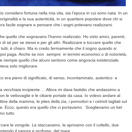
o considero fortuna nella mia vita, sia l’epoca in cui sono nata. In un
ginalità e la sua autenticità, in un quartiere popolare dove chi si
ra facile sognare e pensare che i sogni potevano realizzarsi.
che quello che sognavano l’hanno realizzato. Ho visto amici, parenti,
di sé per se stessi e per gli altri. Realizzare e toccare quello che
utti, è chiaro. Ma io credo fermamente che il sogno quando si
 poi paga. Anche se non sempre in termini economici o di notorietà,
 e riempie quello che alcuni sentono come angoscia esistenziale.
oteva solo migliorare.
era pieno di significato, di senso, incontaminato, autentico e
la vecchiaia incipiente…. Allora mi dava fastidio che andassimo a
le vettovaglie e le cibarie portate da casa. Io volevo andare al
ne della mamma, le pites della zia, i pomodori e i cetrioli tagliati sul
ne. Ecco, questo era quello che ci portavamo. Sceglievamo un bel
mo tutto.
cercare le vongole. Le staccavamo, le aprivamo con il coltello, due
sentendo il sapore e profumo del mare.